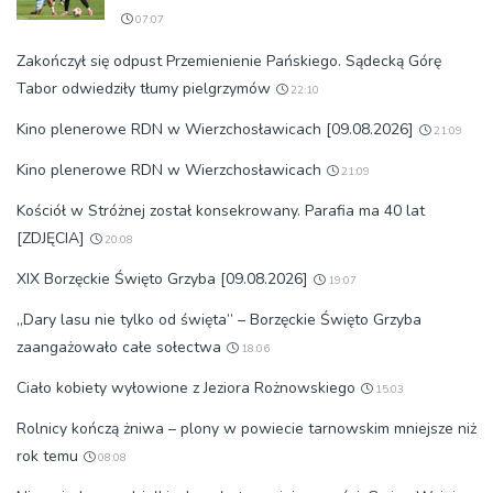
07:07
Zakończył się odpust Przemienienie Pańskiego. Sądecką Górę
Tabor odwiedziły tłumy pielgrzymów
22:10
Kino plenerowe RDN w Wierzchosławicach [09.08.2026]
21:09
Kino plenerowe RDN w Wierzchosławicach
21:09
Kościół w Stróżnej został konsekrowany. Parafia ma 40 lat
[ZDJĘCIA]
20:08
XIX Borzęckie Święto Grzyba [09.08.2026]
19:07
„Dary lasu nie tylko od święta” – Borzęckie Święto Grzyba
zaangażowało całe sołectwa
18:06
Ciało kobiety wyłowione z Jeziora Rożnowskiego
15:03
Rolnicy kończą żniwa – plony w powiecie tarnowskim mniejsze niż
rok temu
08:08