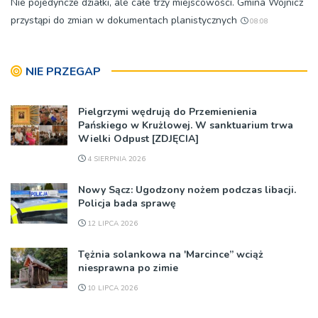
Nie pojedyncze działki, ale całe trzy miejscowości. Gmina Wojnicz
przystąpi do zmian w dokumentach planistycznych
08:08
NIE PRZEGAP
Pielgrzymi wędrują do Przemienienia
Pańskiego w Krużlowej. W sanktuarium trwa
Wielki Odpust [ZDJĘCIA]
4 SIERPNIA 2026
Nowy Sącz: Ugodzony nożem podczas libacji.
Policja bada sprawę
12 LIPCA 2026
Tężnia solankowa na 'Marcince” wciąż
niesprawna po zimie
10 LIPCA 2026