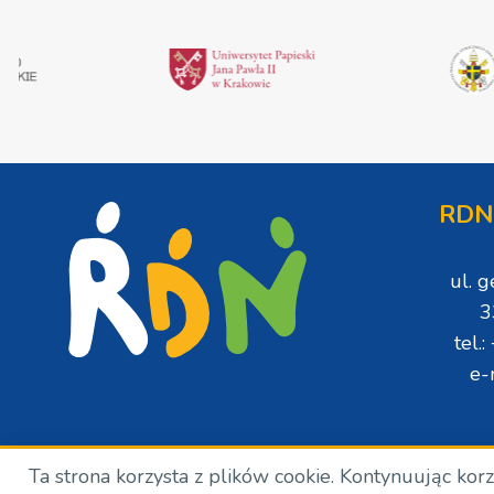
RDN
ul. 
3
tel.
e-
Ta strona korzysta z plików cookie. Kontynuując kor
Copyright © Wszelkie prawa zastrzeżone. RDN. 2024