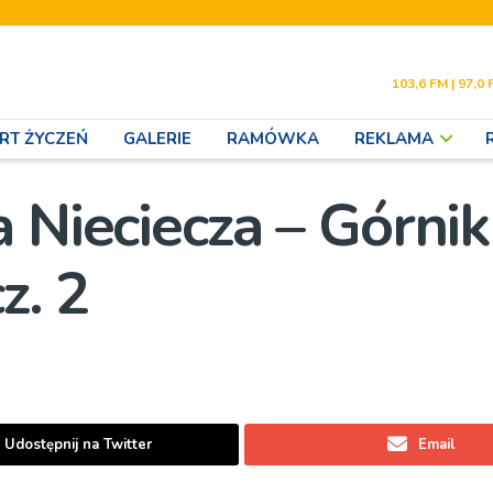
103,6 FM | 97,0 
RT ŻYCZEŃ
GALERIE
RAMÓWKA
REKLAMA
 Nieciecza – Górnik
z. 2
Udostępnij na Twitter
Email