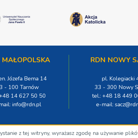
 MAŁOPOLSKA
RDN NOWY S
gen. Józefa Bema 14
pl. Kolegiacki 
3 - 100 Tarnów
33 - 300 Nowy S
: +48 14 627 50 50
tel.: +48 18 449 
mail: info@rdn.pl
e-mail: sacz@rdn
zystanie z tej witryny, wyrażasz zgodę na używanie plik
.