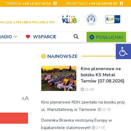
TARNÓW
+48 14 627 50 50
NOWY SĄCZ
+48 18 449 06 00
FM | 101,2 FM | 88,3 FM | 105,1 FM
RADIO
WSPARCIE
POSŁUCHAJ
Ot
NAJNOWSZE
Kino plenerowe na
boisku KS Metal
Tarnów [07.08.2026]
21:09
A
A
Kino plenerowe RDN zawitało na boisku przy
ul. Warsztatowej w Tarnowie
21:09
Dominika Brzeska mistrzynią Europy w
kajakarstwie slalomowym!
17:05