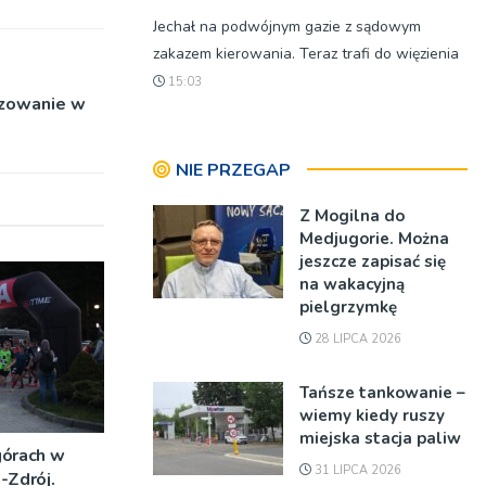
Jechał na podwójnym gazie z sądowym
zakazem kierowania. Teraz trafi do więzienia
15:03
azowanie w
NIE PRZEGAP
Z Mogilna do
Medjugorie. Można
jeszcze zapisać się
na wakacyjną
pielgrzymkę
28 LIPCA 2026
Tańsze tankowanie –
wiemy kiedy ruszy
miejska stacja paliw
górach w
31 LIPCA 2026
-Zdrój.