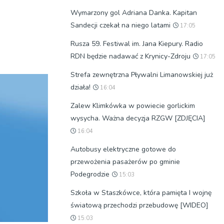
Wymarzony gol Adriana Danka. Kapitan
Sandecji czekał na niego latami
17:05
Rusza 59. Festiwal im. Jana Kiepury. Radio
RDN będzie nadawać z Krynicy-Zdroju
17:05
Strefa zewnętrzna Pływalni Limanowskiej już
działa!
16:04
Zalew Klimkówka w powiecie gorlickim
wysycha. Ważna decyzja RZGW [ZDJĘCIA]
16:04
Autobusy elektryczne gotowe do
przewożenia pasażerów po gminie
Podegrodzie
15:03
Szkoła w Staszkówce, która pamięta I wojnę
światową przechodzi przebudowę [WIDEO]
15:03