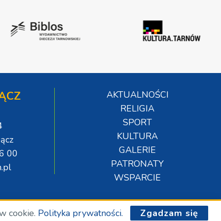
ĄCZ
AKTUALNOŚCI
RELIGIA
SPORT
4
KULTURA
ącz
GALERIE
06 00
PATRONATY
.pl
WSPARCIE
ów cookie.
Polityka prywatności.
Zgadzam się