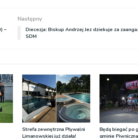
Następny
) –
Diecezja: Biskup Andrzej Jez dziekuje za zaang
SDM
Strefa zewnętrzna Pływalni
Będą biegać po 
Limanowskiej już działa!
gminie Piwniczna