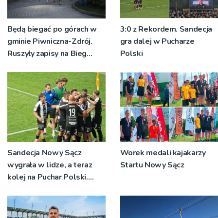
Będą biegać po górach w
3:0 z Rekordem. Sandecja
gminie Piwniczna-Zdrój.
gra dalej w Pucharze
Ruszyły zapisy na Bieg
Polski
Ryśca
Sandecja Nowy Sącz
Worek medali kajakarzy
wygrała w lidze, a teraz
Startu Nowy Sącz
kolej na Puchar Polski.
„Chcemy wygrywać”