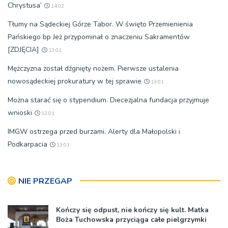
Chrystusa’
14:02
Tłumy na Sądeckiej Górze Tabor. W święto Przemienienia
Pańskiego bp Jeż przypominał o znaczeniu Sakramentów
[ZDJĘCIA]
13:01
Mężczyzna został dźgnięty nożem. Pierwsze ustalenia
nowosądeckiej prokuratury w tej sprawie
13:01
Można starać się o stypendium. Diecezjalna fundacja przyjmuje
wnioski
13:01
IMGW ostrzega przed burzami. Alerty dla Małopolski i
Podkarpacia
13:01
NIE PRZEGAP
Kończy się odpust, nie kończy się kult. Matka
Boża Tuchowska przyciąga całe pielgrzymki