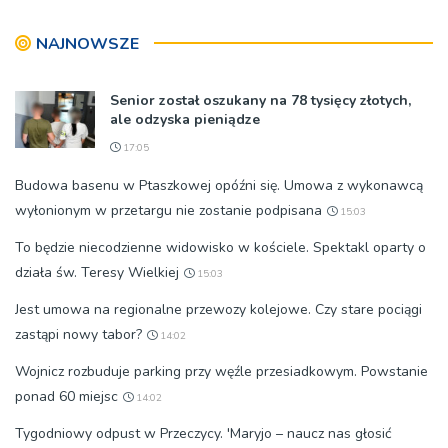
Chojnice
[ZDJĘCIA]
NAJNOWSZE
Senior został oszukany na 78 tysięcy złotych,
ale odzyska pieniądze
17:05
Budowa basenu w Ptaszkowej opóźni się. Umowa z wykonawcą
wyłonionym w przetargu nie zostanie podpisana
15:03
To będzie niecodzienne widowisko w kościele. Spektakl oparty o
działa św. Teresy Wielkiej
15:03
Jest umowa na regionalne przewozy kolejowe. Czy stare pociągi
zastąpi nowy tabor?
14:02
Wojnicz rozbuduje parking przy węźle przesiadkowym. Powstanie
ponad 60 miejsc
14:02
Tygodniowy odpust w Przeczycy. 'Maryjo – naucz nas głosić