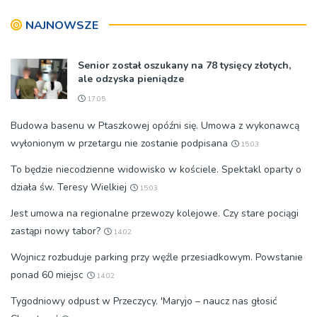
NAJNOWSZE
Senior został oszukany na 78 tysięcy złotych,
ale odzyska pieniądze
17:05
Budowa basenu w Ptaszkowej opóźni się. Umowa z wykonawcą
wyłonionym w przetargu nie zostanie podpisana
15:03
To będzie niecodzienne widowisko w kościele. Spektakl oparty o
działa św. Teresy Wielkiej
15:03
Jest umowa na regionalne przewozy kolejowe. Czy stare pociągi
zastąpi nowy tabor?
14:02
Wojnicz rozbuduje parking przy węźle przesiadkowym. Powstanie
ponad 60 miejsc
14:02
Tygodniowy odpust w Przeczycy. 'Maryjo – naucz nas głosić