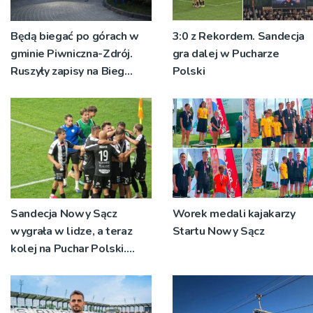
Będą biegać po górach w
3:0 z Rekordem. Sandecja
gminie Piwniczna-Zdrój.
gra dalej w Pucharze
Ruszyły zapisy na Bieg
Polski
Ryśca
Sandecja Nowy Sącz
Worek medali kajakarzy
wygrała w lidze, a teraz
Startu Nowy Sącz
kolej na Puchar Polski.
„Chcemy wygrywać”