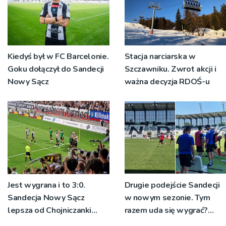
Kiedyś był w FC Barcelonie.
Stacja narciarska w
Goku dołączył do Sandecji
Szczawniku. Zwrot akcji i
Nowy Sącz
ważna decyzja RDOŚ-u
Jest wygrana i to 3:0.
Drugie podejście Sandecji
Sandecja Nowy Sącz
w nowym sezonie. Tym
lepsza od Chojniczanki
razem uda się wygrać?
Chojnice
[ZDJĘCIA]