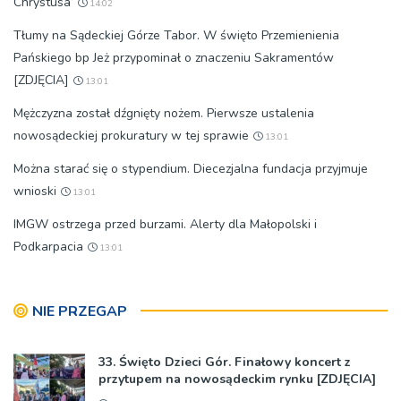
Chrystusa’
14:02
Tłumy na Sądeckiej Górze Tabor. W święto Przemienienia
Pańskiego bp Jeż przypominał o znaczeniu Sakramentów
[ZDJĘCIA]
13:01
Mężczyzna został dźgnięty nożem. Pierwsze ustalenia
nowosądeckiej prokuratury w tej sprawie
13:01
Można starać się o stypendium. Diecezjalna fundacja przyjmuje
wnioski
13:01
IMGW ostrzega przed burzami. Alerty dla Małopolski i
Podkarpacia
13:01
NIE PRZEGAP
33. Święto Dzieci Gór. Finałowy koncert z
przytupem na nowosądeckim rynku [ZDJĘCIA]