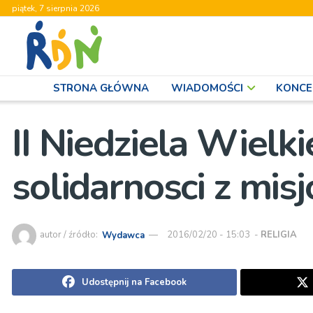
piątek, 7 sierpnia 2026
STRONA GŁÓWNA
WIADOMOŚCI
KONCE
II Niedziela Wielk
solidarnosci z mis
autor / źródło:
Wydawca
2016/02/20 - 15:03
-
RELIGIA
Udostępnij na Facebook