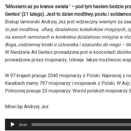
’Milosierni az po krance swiata ’ – pod tym haslem bedzie pr
Gentes’ (21 lutego). Jest to dzien modlitwy, postu i solidarno
Biskup tarnowski Andrzej Jez jest wdzieczny wiernym za za
to jest modlitwa, ofiary, dzialalnosc koledników misyjnych, z
na swoich ramionach w konkretna dzialalnosc misyjna w ró
Boga, codziennej troski o czlowieka i szacunku do niego –
do
W Niedziele Ad Gentes prowadzona jest w kosciolach zbiórka
prowadzone przez misjonarzy. Istnieje takze mozliwosc wspi
W 97 krajach pracuje 2040 misjonarzy z Polski. N
ajwiecej z n
Karaibach mamy 797 misjonarzy i misjonarek z Polski. W Azji 
Pólnocnej pracuje 20 misjonarzy. Wsró
d polskich misjonarzy 
Mówi bp Andrzej Jez:
Odtwarzacz
00:00
plików