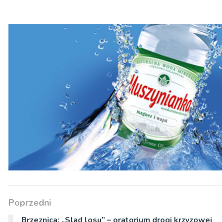
dźwiękowych
Poprzedni
Brzeznica: „Slad losu” – oratorium drogi krzyzowej