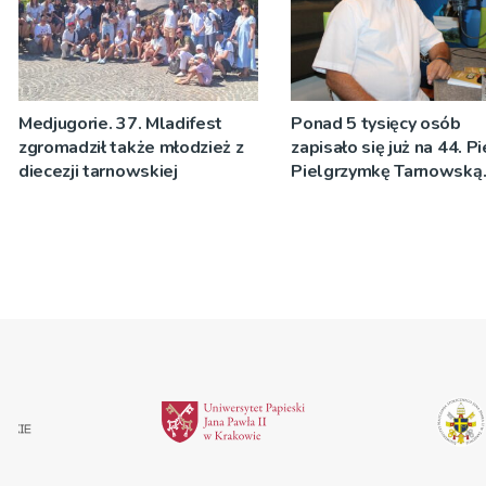
Medjugorie. 37. Mladifest
Ponad 5 tysięcy osób
zgromadził także młodzież z
zapisało się już na 44. P
diecezji tarnowskiej
Pielgrzymkę Tarnowską
[WIDEO]