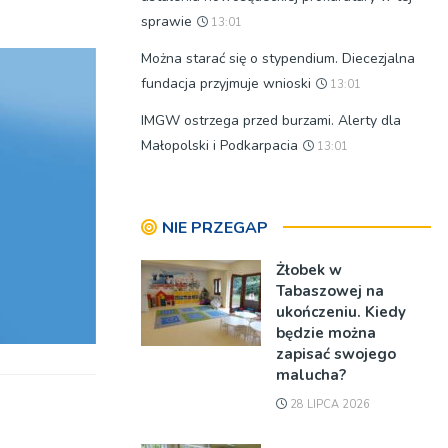
sprawie
do
13:01
góry
Można starać się o stypendium. Diecezjalna
oraz
fundacja przyjmuje wnioski
13:01
do
IMGW ostrzega przed burzami. Alerty dla
dołu
Małopolski i Podkarpacia
13:01
aby
zwiększyć
lub
NIE PRZEGAP
zmniejszyć
głośność.
Żłobek w
Tabaszowej na
ukończeniu. Kiedy
będzie można
zapisać swojego
malucha?
28 LIPCA 2026