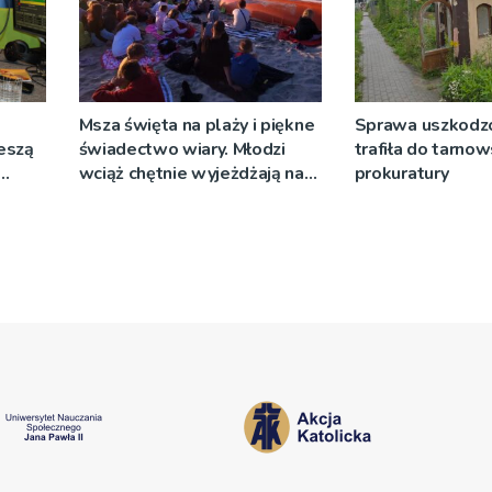
Msza święta na plaży i piękne
Sprawa uszkodzo
ieszą
świadectwo wiary. Młodzi
trafiła do tarnow
wciąż chętnie wyjeżdżają na
prokuratury
oazy