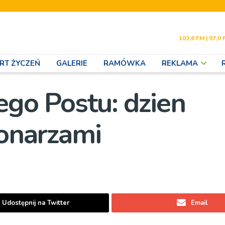
103,6 FM | 97,0 
RT ŻYCZEŃ
GALERIE
RAMÓWKA
REKLAMA
iego Postu: dzien
jonarzami
Udostępnij na Twitter
Email