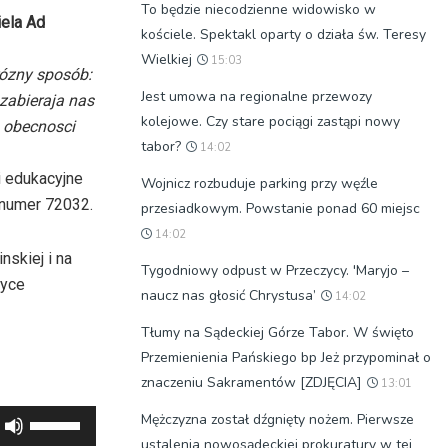
To będzie niecodzienne widowisko w
iela Ad
kościele. Spektakl oparty o działa św. Teresy
Wielkiej
15:03
rózny sposób:
Jest umowa na regionalne przewozy
 zabieraja nas
kolejowe. Czy stare pociągi zastąpi nowy
 obecnosci
tabor?
14:02
i edukacyjne
Wojnicz rozbuduje parking przy węźle
 numer 72032.
przesiadkowym. Powstanie ponad 60 miejsc
14:02
nskiej i na
Tygodniowy odpust w Przeczycy. 'Maryjo –
ryce
naucz nas głosić Chrystusa’
14:02
Tłumy na Sądeckiej Górze Tabor. W święto
Przemienienia Pańskiego bp Jeż przypominał o
znaczeniu Sakramentów [ZDJĘCIA]
13:01
Używaj
Mężczyzna został dźgnięty nożem. Pierwsze
strzałek
ustalenia nowosądeckiej prokuratury w tej