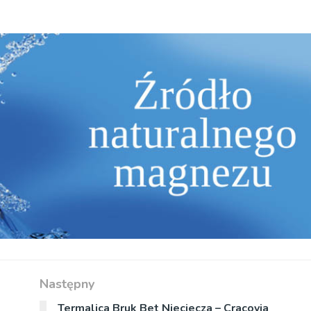
Następny
Termalica Bruk Bet Nieciecza – Cracovia