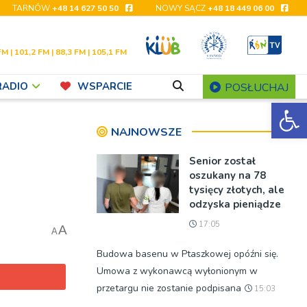
TARNÓW
+48 14 627 50 50
NOWY SĄCZ
+48 18 449 06 00
FM | 101,2 FM | 88,3 FM | 105,1 FM
RADIO
WSPARCIE
POSŁUCHAJ
Ot
NAJNOWSZE
Senior został
oszukany na 78
tysięcy złotych, ale
odzyska pieniądze
17:05
A
A
Budowa basenu w Ptaszkowej opóźni się.
Umowa z wykonawcą wyłonionym w
przetargu nie zostanie podpisana
15:03