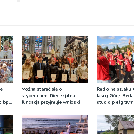
ze
Można starać się o
Radio na szlaku 
stypendium. Diecezjalna
Jasną Górę. Będą
o bp
fundacja przyjmuje wnioski
studio pielgrzy
eniu
pozdrowienia
]