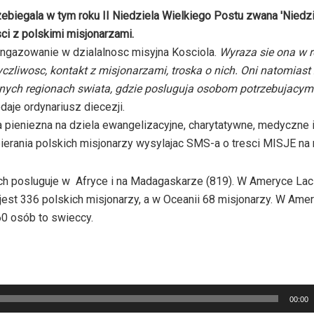
zebiegala w tym roku II Niedziela Wielkiego Postu zwana 'Niedz
sci z polskimi misjonarzami.
angazowanie w dzialalnosc misyjna Kosciola.
Wyraza sie ona w 
yczliwosc, kontakt z misjonarzami, troska o nich. Oni natomiast
znych regionach swiata, gdzie posluguja osobom potrzebujacym
daje ordynariusz diecezji.
 pieniezna na dziela ewangelizacyjne, charytatywne, medyczne 
erania polskich misjonarzy wysylajac SMS-a o tresci MISJE na
ich posluguje w Afryce i na Madagaskarze (819). W Ameryce Laci
jest 336 polskich misjonarzy, a w Oceanii 68 misjonarzy. W Ame
60 osób to swieccy.
00:00