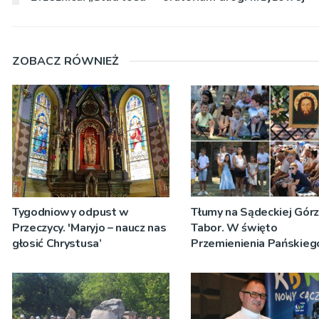
ZOBACZ RÓWNIEŻ
Tygodniowy odpust w
Tłumy na Sądeckiej Gór
Przeczycy. 'Maryjo – naucz nas
Tabor. W święto
głosić Chrystusa’
Przemienienia Pańskieg
Jeż przypominał o znacz
Sakramentów [ZDJĘCIA