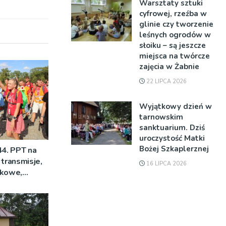
Warsztaty sztuki
cyfrowej, rzeźba w
glinie czy tworzenie
leśnych ogrodów w
słoiku – są jeszcze
miejsca na twórcze
zajęcia w Żabnie
22 LIPCA 2026
Wyjątkowy dzień w
tarnowskim
sanktuarium. Dziś
uroczystość Matki
Bożej Szkaplerznej
44. PPT na
 transmisje,
16 LIPCA 2026
mkowe,