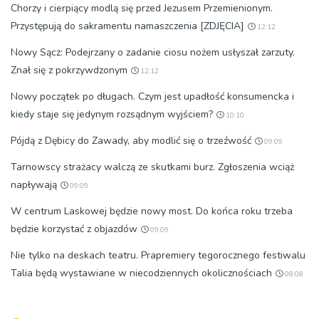
Chorzy i cierpiący modlą się przed Jezusem Przemienionym.
Przystępują do sakramentu namaszczenia [ZDJĘCIA]
12:12
Nowy Sącz: Podejrzany o zadanie ciosu nożem usłyszał zarzuty.
Znał się z pokrzywdzonym
12:12
Nowy początek po długach. Czym jest upadłość konsumencka i
kiedy staje się jedynym rozsądnym wyjściem?
10:10
Pójdą z Dębicy do Zawady, aby modlić się o trzeźwość
09:09
Tarnowscy strażacy walczą ze skutkami burz. Zgłoszenia wciąż
napływają
09:09
W centrum Laskowej będzie nowy most. Do końca roku trzeba
będzie korzystać z objazdów
09:09
Nie tylko na deskach teatru. Prapremiery tegorocznego festiwalu
Talia będą wystawiane w niecodziennych okolicznościach
08:08