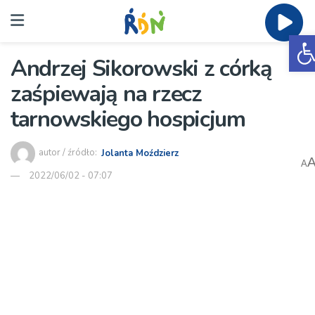
O
Andrzej Sikorowski z córką
zaśpiewają na rzecz
tarnowskiego hospicjum
autor / źródło:
Jolanta Moździerz
A
2022/06/02 - 07:07