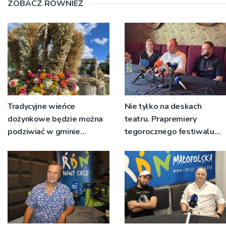
ZOBACZ RÓWNIEŻ
Tradycyjne wieńce
Nie tylko na deskach
dożynkowe będzie można
teatru. Prapremiery
podziwiać w gminie
tegorocznego festiwalu
Ryglice
Talia będą wystawiane w
niecodziennych
okolicznościach