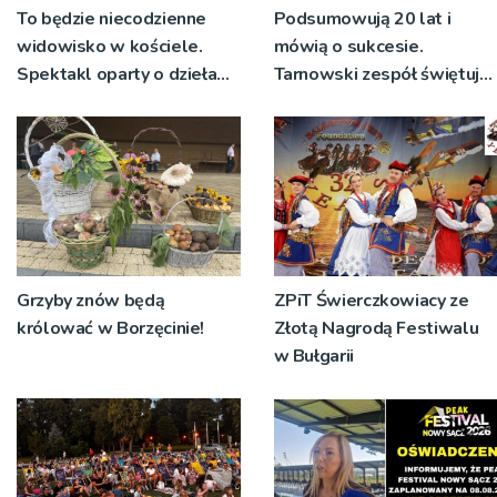
To będzie niecodzienne
Podsumowują 20 lat i
widowisko w kościele.
mówią o sukcesie.
Spektakl oparty o dzieła
Tarnowski zespół świętuje
św. Teresy Wielkiej
jubileusz i zaprasza na
koncert
Grzyby znów będą
ZPiT Świerczkowiacy ze
królować w Borzęcinie!
Złotą Nagrodą Festiwalu
w Bułgarii