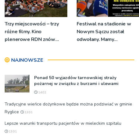
Trzy miejscowości – trzy
Festiwal na stadionie w
różne filmy. Kino
Nowym Sączu został
plenerowe RDN znów
odwołany. Mamy
rusza w region
oświadczenia
organizatorów i spółki NIK
NAJNOWSZE
Ponad 50 wyjazdów tarnowskiej straży
pożarnej w związku z burzami i ulewami
14:02
Tradycyjne wieńce dożynkowe będzie można podziwiać w gminie
Ryglice
13:01
Lepsze warunki transportu pacjentów w mieleckim szpitalu
13:01