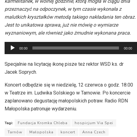
karmelitanek, w wolnej godzinie, którą mogła w ciągu dnia
przeznaczyć na odpoczynek, w tym czasie wykonała z
malutkich kryształków metodą takiego nakładania ten obraz.
Jest to unikatowa sprawa, już nie mówię o wymiarze
wyznaniowym, ale również jako żmudnie wykonana praca.
Odtwarzacz
00:00
00:00
plików
dźwiękowych
Specjalnie na licytację ikonę pisze też rektor WSD ks. dr
Jacek Soprych.
Koncert odbędzie się w niedzielę, 12 czerwca o godz. 18.00
w Teatrze im. Ludwika Solskiego w Tarnowie. Po koncercie
zaplanowano degustację małopolskich potraw. Radio RDN
Małopolska patronuje wydarzeniu.
Tagi:
Fundacja Kromka Chleba
hospicjum Via Spei
Tarnów
Małopolska
koncert
Anna Czech