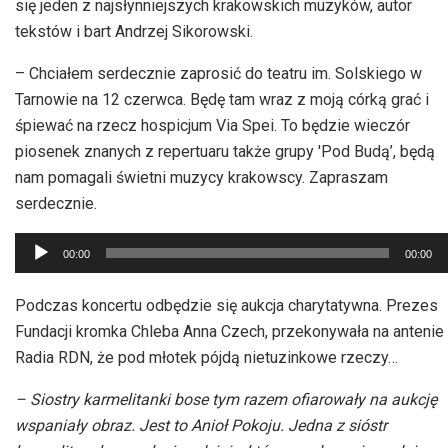
się jeden z najsłynniejszych krakowskich muzyków, autor
tekstów i bart Andrzej Sikorowski.
– Chciałem serdecznie zaprosić do teatru im. Solskiego w
Tarnowie na 12 czerwca. Będę tam wraz z moją córką grać i
śpiewać na rzecz hospicjum Via Spei. To będzie wieczór
piosenek znanych z repertuaru także grupy 'Pod Budą’, będą
nam pomagali świetni muzycy krakowscy. Zapraszam
serdecznie.
Odtwarzacz
00:00
00:00
plików
dźwiękowych
Podczas koncertu odbędzie się aukcja charytatywna. Prezes
Fundacji kromka Chleba Anna Czech, przekonywała na antenie
Radia RDN, że pod młotek pójdą nietuzinkowe rzeczy…
– Siostry karmelitanki bose tym razem ofiarowały na aukcję
wspaniały obraz. Jest to Anioł Pokoju. Jedna z sióstr