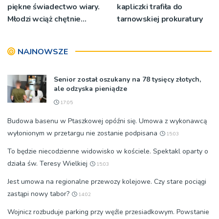
piękne świadectwo wiary.
kapliczki trafiła do
Młodzi wciąż chętnie
tarnowskiej prokuratury
wyjeżdżają na oazy
NAJNOWSZE
Senior został oszukany na 78 tysięcy złotych,
ale odzyska pieniądze
17:05
Budowa basenu w Ptaszkowej opóźni się. Umowa z wykonawcą
wyłonionym w przetargu nie zostanie podpisana
15:03
To będzie niecodzienne widowisko w kościele. Spektakl oparty o
działa św. Teresy Wielkiej
15:03
Jest umowa na regionalne przewozy kolejowe. Czy stare pociągi
zastąpi nowy tabor?
14:02
Wojnicz rozbuduje parking przy węźle przesiadkowym. Powstanie