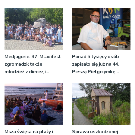
wnioski
pielgrzymkowe,
pozdrowienia
Medjugorie. 37. Mladifest
Ponad 5 tysięcy osób
zgromadził także
zapisało się już na 44.
młodzież z diecezji
Pieszą Pielgrzymkę
tarnowskiej
Tarnowską [WIDEO]
Msza święta na plaży i
Sprawa uszkodzonej