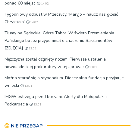
ponad 60 miejsc
14:02
Tygodniowy odpust w Przeczycy. 'Maryjo – naucz nas głosić
Chrystusa’
14:02
Tłumy na Sądeckiej Górze Tabor. W święto Przemienienia
Pańskiego bp Jeż przypominał o znaczeniu Sakramentów
[ZDJĘCIA]
13:01
Mężczyzna został dźgnięty nożem. Pierwsze ustalenia
nowosądeckiej prokuratury w tej sprawie
13:01
Można starać się o stypendium. Diecezjalna fundacja przyjmuje
wnioski
13:01
IMGW ostrzega przed burzami. Alerty dla Małopolski i
Podkarpacia
13:01
NIE PRZEGAP