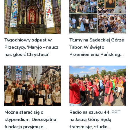
Tygodniowy odpust w
Tłumy na Sądeckiej Górze
Przeczycy. 'Maryjo – naucz
Tabor. W święto
nas głosić Chrystusa’
Przemienienia Pańskiego
bp Jeż przypominał o
znaczeniu Sakramentów
[ZDJĘCIA]
Można starać się o
Radio na szlaku 44. PPT
stypendium. Diecezjalna
na Jasną Górę. Będą
fundacja przyjmuje
transmisje, studio