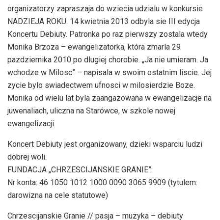
organizatorzy zapraszaja do wziecia udzialu w konkursie
NADZIEJA ROKU. 14 kwietnia 2013 odbyla sie III edycja
Koncertu Debiuty. Patronka po raz pierwszy zostala wtedy
Monika Brzoza – ewangelizatorka, która zmarla 29
pazdziernika 2010 po dlugiej chorobie. „Ja nie umieram. Ja
wchodze w Milosc” – napisala w swoim ostatnim liscie. Jej
zycie bylo swiadectwem ufnosci w milosierdzie Boze.
Monika od wielu lat byla zaangazowana w ewangelizacje na
juwenaliach, uliczna na Starówce, w szkole nowej
ewangelizacji.
Koncert Debiuty jest organizowany, dzieki wsparciu ludzi
dobrej woli.
FUNDACJA „CHRZESCIJANSKIE GRANIE”:
Nr konta: 46 1050 1012 1000 0090 3065 9909 (tytulem:
darowizna na cele statutowe)
Chrzescijanskie Granie // pasja – muzyka – debiuty