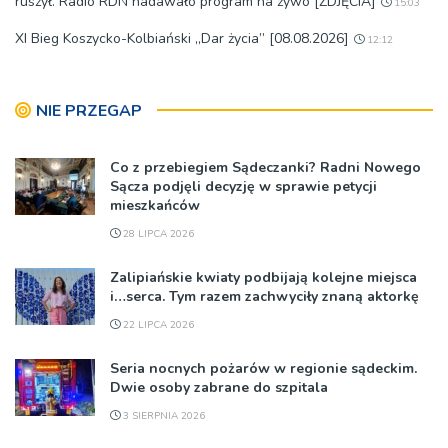
ruszył. Radio RDN nadawało program na żywo [ZDJĘCIA]
15:03
XI Bieg Koszycko-Kolbiański „Dar życia” [08.08.2026]
12:12
NIE PRZEGAP
Co z przebiegiem Sądeczanki? Radni Nowego
Sącza podjęli decyzję w sprawie petycji
mieszkańców
28 LIPCA 2026
Zalipiańskie kwiaty podbijają kolejne miejsca
i…serca. Tym razem zachwyciły znaną aktorkę
22 LIPCA 2026
Seria nocnych pożarów w regionie sądeckim.
Dwie osoby zabrane do szpitala
3 SIERPNIA 2026