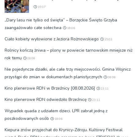
19:07
„Dary lasu nie tylko od święta” – Borzęckie Święto Grzyba
zaangażowało całe sołectwa
18:06
Ciało kobiety wyłowione z Jeziora Rożnowskiego
15:03
Rolnicy kończą żniwa – plony w powiecie tarnowskim mniejsze niż
rok temu
08:08
Nie pojedyncze działki, ale całe trzy miejscowości. Gmina Wojnicz
przystąpi do zmian w dokumentach planistycznych
08:08
Kino plenerowe RDN w Brzeźnicy [08.08.2026]
23:11
Kino plenerowe RDN odwiedziło Brzeźnicę
23:11
Wypadek quada z udziałem dzieci. LPR zabrał jedną z
poszkodowanych osób
18:06
Kiepura znów przyjechał do Krynicy-Zdroju. Kultowy Festiwal