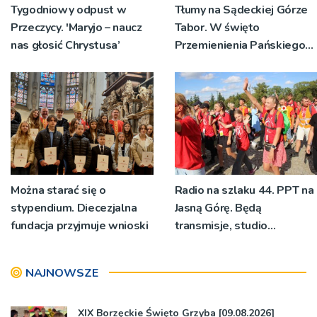
Tygodniowy odpust w
Tłumy na Sądeckiej Górze
Przeczycy. 'Maryjo – naucz
Tabor. W święto
nas głosić Chrystusa’
Przemienienia Pańskiego
bp Jeż przypominał o
znaczeniu Sakramentów
[ZDJĘCIA]
Można starać się o
Radio na szlaku 44. PPT na
stypendium. Diecezjalna
Jasną Górę. Będą
fundacja przyjmuje wnioski
transmisje, studio
pielgrzymkowe,
pozdrowienia
NAJNOWSZE
XIX Borzęckie Święto Grzyba [09.08.2026]