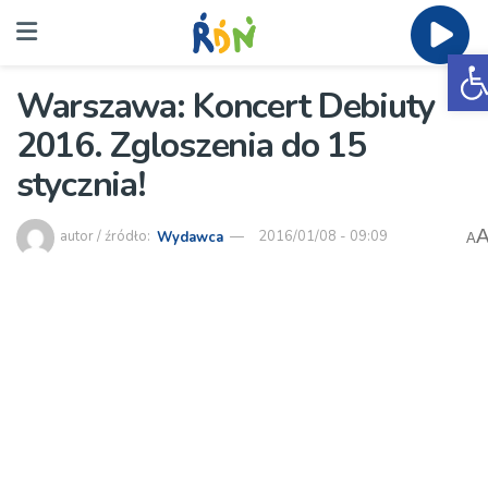
O
Warszawa: Koncert Debiuty
2016. Zgloszenia do 15
stycznia!
autor / źródło:
Wydawca
2016/01/08 - 09:09
A