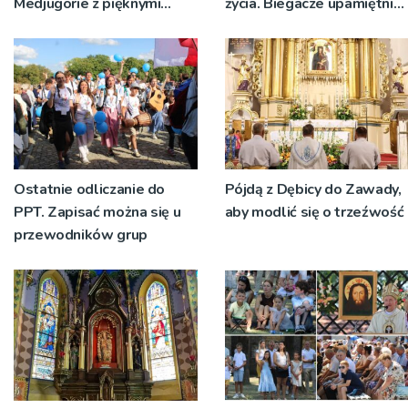
Medjugorie z pięknymi
życia. Biegacze upamiętnili
przeżyciami
św. Maksymiliana Kolbego
Ostatnie odliczanie do
Pójdą z Dębicy do Zawady,
PPT. Zapisać można się u
aby modlić się o trzeźwość
przewodników grup