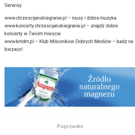
Serwisy:
www.chrzescijanskiegranie.pl – niusy i dobra muzyka
www.koncerty.chrzescijanskiegranie.pl – znajdz dobre
koncerty w Twoim miescie
www.kmdm.pl – Klub Milosników Dobrych Mediów – badz na
biezaco!
Poprzedni