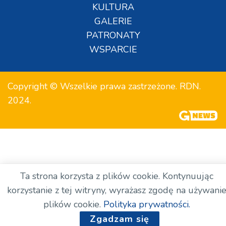
KULTURA
GALERIE
PATRONATY
WSPARCIE
Copyright © Wszelkie prawa zastrzeżone. RDN.
2024.
Ta strona korzysta z plików cookie. Kontynuując
korzystanie z tej witryny, wyrażasz zgodę na używani
plików cookie.
Polityka prywatności.
Zgadzam się