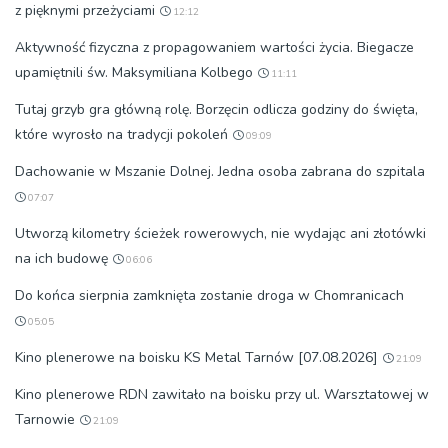
z pięknymi przeżyciami
12:12
Aktywność fizyczna z propagowaniem wartości życia. Biegacze
upamiętnili św. Maksymiliana Kolbego
11:11
Tutaj grzyb gra główną rolę. Borzęcin odlicza godziny do święta,
które wyrosło na tradycji pokoleń
09:09
Dachowanie w Mszanie Dolnej. Jedna osoba zabrana do szpitala
07:07
Utworzą kilometry ścieżek rowerowych, nie wydając ani złotówki
na ich budowę
06:06
Do końca sierpnia zamknięta zostanie droga w Chomranicach
05:05
Kino plenerowe na boisku KS Metal Tarnów [07.08.2026]
21:09
Kino plenerowe RDN zawitało na boisku przy ul. Warsztatowej w
Tarnowie
21:09