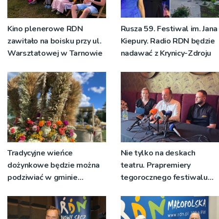
Kino plenerowe RDN
Rusza 59. Festiwal im. Jana
zawitało na boisku przy ul.
Kiepury. Radio RDN będzie
Warsztatowej w Tarnowie
nadawać z Krynicy-Zdroju
Tradycyjne wieńce
Nie tylko na deskach
dożynkowe będzie można
teatru. Prapremiery
podziwiać w gminie
tegorocznego festiwalu
Ryglice
Talia będą wystawiane w
niecodziennych
okolicznościach