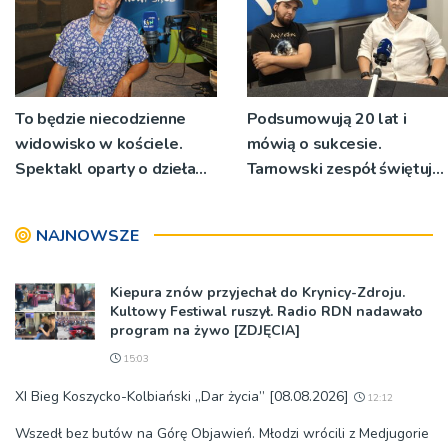
To będzie niecodzienne
Podsumowują 20 lat i
widowisko w kościele.
mówią o sukcesie.
Spektakl oparty o dzieła
Tarnowski zespół świętuje
św. Teresy Wielkiej
jubileusz i zaprasza na
koncert
NAJNOWSZE
Kiepura znów przyjechał do Krynicy-Zdroju.
Kultowy Festiwal ruszył. Radio RDN nadawało
program na żywo [ZDJĘCIA]
15:03
XI Bieg Koszycko-Kolbiański „Dar życia” [08.08.2026]
12:12
Wszedł bez butów na Górę Objawień. Młodzi wrócili z Medjugorie