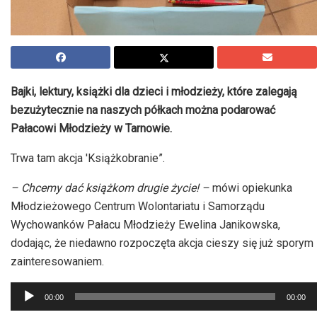
Bajki, lektury, książki dla dzieci i młodzieży, które zalegają
bezużytecznie na naszych półkach można podarować
Pałacowi Młodzieży w Tarnowie.
Trwa tam akcja 'Książkobranie”.
– Chcemy dać książkom drugie życie! –
mówi opiekunka
Młodzieżowego Centrum Wolontariatu i Samorządu
Wychowanków Pałacu Młodzieży Ewelina Janikowska,
dodając, że niedawno rozpoczęta akcja cieszy się już sporym
zainteresowaniem.
Odtwarzacz
00:00
00:00
plików