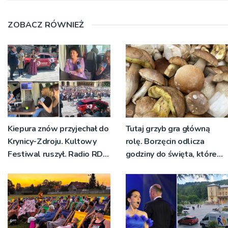
ZOBACZ RÓWNIEŻ
Kiepura znów przyjechał do
Tutaj grzyb gra główną
Krynicy-Zdroju. Kultowy
rolę. Borzęcin odlicza
Festiwal ruszył. Radio RDN
godziny do święta, które
nadawało program na
wyrosło na tradycji
żywo [ZDJĘCIA]
pokoleń