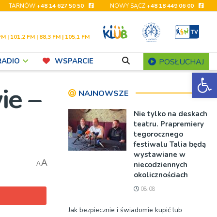
TARNÓW
+48 14 627 50 50
NOWY SĄCZ
+48 18 449 06 00
FM | 101,2 FM | 88,3 FM | 105,1 FM
RADIO
WSPARCIE
POSŁUCHAJ
Ot
ie –
NAJNOWSZE
Nie tylko na deskach
teatru. Prapremiery
tegorocznego
festiwalu Talia będą
wystawiane w
A
niecodziennych
A
okolicznościach
08:08
Jak bezpiecznie i świadomie kupić lub