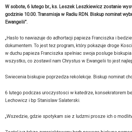
W sobote, 6 lutego br., ks. Leszek Leszkiewicz zostanie wys
godzinie 10.00. Transmisja w Radiu RDN. Biskup nominat wybral
Ewangelii”.
„Haslo to nawiazuje do adhortacji papieza Franciszka i bed
dokumentem. To jest tez program, który pokazuje droge Koscio
w duchu papieza Franciszka spelniac swoja posluge biskupia 
wszystko, co zostawil nam Chrystus w Ewangelii to jest najl
Swiecenia biskupie poprzedza rekolekcje. Biskup nominat chc
6 lutego podczas uroczystosci w katedrze, konsekratorem b
Lechowicz i bp Stanislaw Salaterski.
„Wszedzie, gdzie spotykam sie z ludzmi prosze ich o modlitw