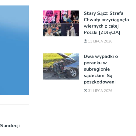
Stary Sącz: Strefa
Chwały przyciągnęła
wiernych z całej
Polski [ZDJĘCIA]
11 LIPCA 2026
Dwa wypadki o
poranku w
subregionie
sądeckim. Są
poszkodowani
31 LIPCA 2026
 Sandecji