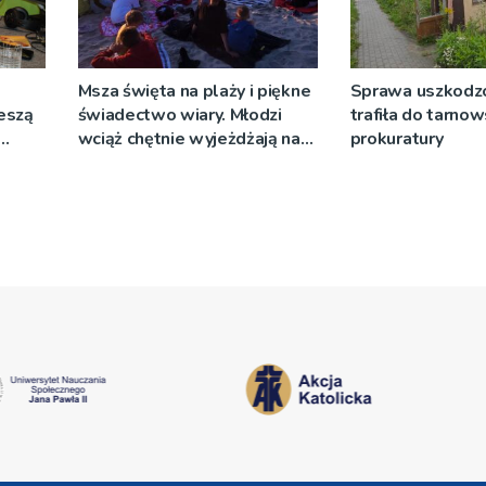
Msza święta na plaży i piękne
Sprawa uszkodzo
ieszą
świadectwo wiary. Młodzi
trafiła do tarnow
wciąż chętnie wyjeżdżają na
prokuratury
oazy