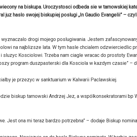
wiecony na biskupa. Uroczystosci odbeda sie w tarnowskiej kat
 juz haslo swojej biskupiej poslugi „In Gaudio Evangelii” – czy
zie wyznaczalo drogi mojego poslugiwania. Jestem zafascynowan
lowi na najblizsze lata. W tym hasle chcialem odzwierciedlic pr
i sluzyc Kosciolowi. Trzeba nam ciagle wracac do prostoty Ewan
epszy program duszpasterski dla Kosciola w kazdym czasie” – d
ialby je przezyc w sanktuarium w Kalwarii Paclawskiej.
edzie biskup tarnowski Andrzej Jez, a wspólkonsekratorami bp 
e. Jest ona mi teraz bardzo potrzebna” – dodaje Biskup nomina