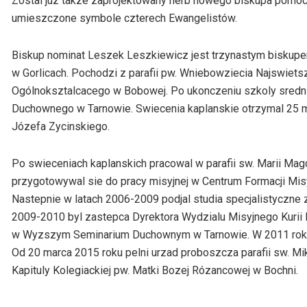
Zostal juz takze zaprojektowany herb nowego biskupa pomocn
umieszczone symbole czterech Ewangelistów.
Biskup nominat Leszek Leszkiewicz jest trzynastym biskupem 
w Gorlicach. Pochodzi z parafii pw. Wniebowziecia Najswiet
Ogólnoksztalcacego w Bobowej. Po ukonczeniu szkoly sredni
Duchownego w Tarnowie. Swiecenia kaplanskie otrzymal 25 ma
Józefa Zycinskiego.
Po swieceniach kaplanskich pracowal w parafii sw. Marii Ma
przygotowywal sie do pracy misyjnej w Centrum Formacji Mis
Nastepnie w latach 2006-2009 podjal studia specjalistyczne 
2009-2010 byl zastepca Dyrektora Wydzialu Misyjnego Kurii D
w Wyzszym Seminarium Duchownym w Tarnowie. W 2011 roku
Od 20 marca 2015 roku pelni urzad proboszcza parafii sw. Mi
Kapituly Kolegiackiej pw. Matki Bozej Rózancowej w Bochni.