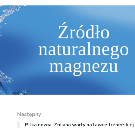
Następny
Pilka nozna: Zmiana warty na lawce trenerskiej