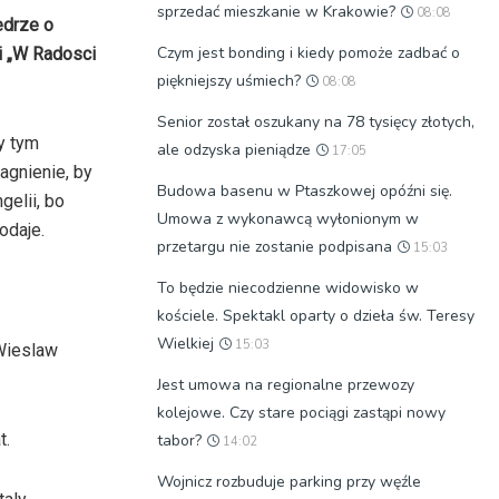
sprzedać mieszkanie w Krakowie?
08:08
edrze o
Czym jest bonding i kiedy pomoże zadbać o
li „W Radosci
piękniejszy uśmiech?
08:08
Senior został oszukany na 78 tysięcy złotych,
y tym
ale odzyska pieniądze
17:05
agnienie, by
Budowa basenu w Ptaszkowej opóźni się.
gelii, bo
Umowa z wykonawcą wyłonionym w
odaje.
przetargu nie zostanie podpisana
15:03
To będzie niecodzienne widowisko w
kościele. Spektakl oparty o dzieła św. Teresy
Wielkiej
15:03
Wieslaw
Jest umowa na regionalne przewozy
kolejowe. Czy stare pociągi zastąpi nowy
t.
tabor?
14:02
Wojnicz rozbuduje parking przy węźle