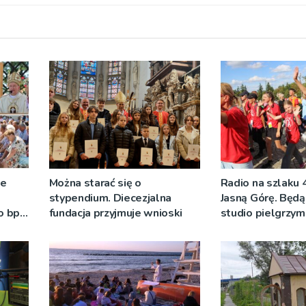
ze
Można starać się o
Radio na szlaku 
stypendium. Diecezjalna
Jasną Górę. Będą
o bp
fundacja przyjmuje wnioski
studio pielgrzy
eniu
pozdrowienia
]