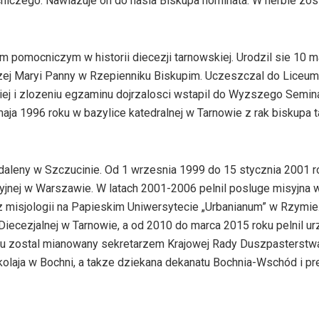
iczego. Nawiazuje on do hasla Biskupa nominata. W herbie zos
pomocniczym w historii diecezji tarnowskiej. Urodzil sie 10 m
szej Maryi Panny w Rzepienniku Biskupim. Uczeszczal do Liceum
ej i zlozeniu egzaminu dojrzalosci wstapil do Wyzszego Semin
ja 1996 roku w bazylice katedralnej w Tarnowie z rak biskupa 
gdaleny w Szczucinie. Od 1 wrzesnia 1999 do 15 stycznia 2001 r
yjnej w Warszawie. W latach 2001-2006 pelnil posluge misyjna
z misjologii na Papieskim Uniwersytecie „Urbanianum” w Rzymie.
iecezjalnej w Tarnowie, a od 2010 do marca 2015 roku pelnil ur
 zostal mianowany sekretarzem Krajowej Rady Duszpasterstw
kolaja w Bochni, a takze dziekana dekanatu Bochnia-Wschód i p