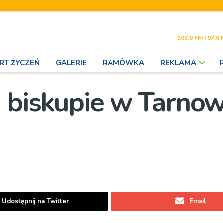
103,6 FM | 97,0 
RT ŻYCZEŃ
GALERIE
RAMÓWKA
REKLAMA
a biskupie w Tarnow
Udostępnij na Twitter
Email