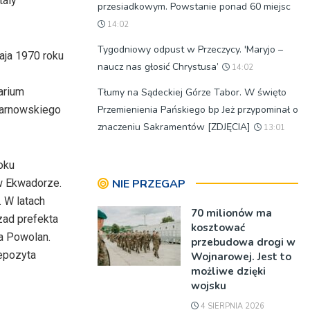
taly
przesiadkowym. Powstanie ponad 60 miejsc
14:02
Tygodniowy odpust w Przeczycy. 'Maryjo –
aja 1970 roku
naucz nas głosić Chrystusa’
14:02
arium
Tłumy na Sądeckiej Górze Tabor. W święto
tarnowskiego
Przemienienia Pańskiego bp Jeż przypominał o
znaczeniu Sakramentów [ZDJĘCIA]
13:01
oku
 w Ekwadorze.
NIE PRZEGAP
 W latach
70 milionów ma
zad prefekta
kosztować
a Powolan.
przebudowa drogi w
repozyta
Wojnarowej. Jest to
możliwe dzięki
wojsku
4 SIERPNIA 2026