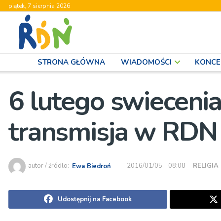
piątek, 7 sierpnia 2026
STRONA GŁÓWNA
WIADOMOŚCI
KONCE
6 lutego swieceni
transmisja w RDN
autor / źródło:
Ewa Biedroń
2016/01/05 - 08:08
-
RELIGIA
Udostępnij na Facebook