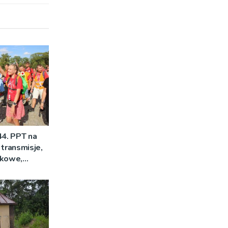
44. PPT na
 transmisje,
mkowe,