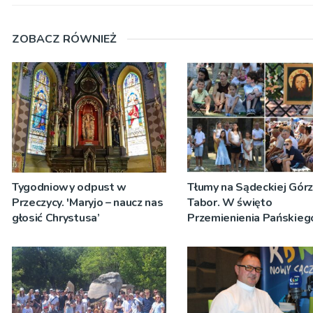
ZOBACZ RÓWNIEŻ
Tygodniowy odpust w
Tłumy na Sądeckiej Gór
Przeczycy. 'Maryjo – naucz nas
Tabor. W święto
głosić Chrystusa’
Przemienienia Pańskieg
Jeż przypominał o znacz
Sakramentów [ZDJĘCIA