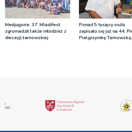
Medjugorie. 37. Mladifest
Ponad 5 tysięcy osób
zgromadził także młodzież z
zapisało się już na 44. P
diecezji tarnowskiej
Pielgrzymkę Tarnowską
[WIDEO]