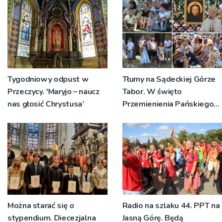
Tygodniowy odpust w
Tłumy na Sądeckiej Górze
Przeczycy. 'Maryjo – naucz
Tabor. W święto
nas głosić Chrystusa’
Przemienienia Pańskiego
bp Jeż przypominał o
znaczeniu Sakramentów
[ZDJĘCIA]
Można starać się o
Radio na szlaku 44. PPT na
stypendium. Diecezjalna
Jasną Górę. Będą