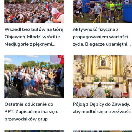
Wszedł bez butów na Górę
Aktywność fizyczna z
Objawień. Młodzi wrócili z
propagowaniem wartości
Medjugorie z pięknymi
życia. Biegacze upamiętnili
przeżyciami
św. Maksymiliana Kolbego
Ostatnie odliczanie do
Pójdą z Dębicy do Zawady,
PPT. Zapisać można się u
aby modlić się o trzeźwość
przewodników grup