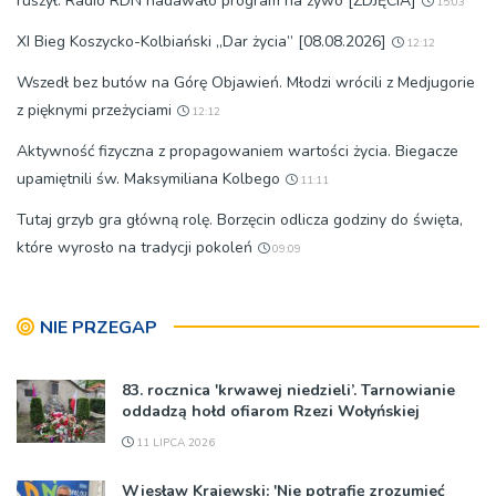
ruszył. Radio RDN nadawało program na żywo [ZDJĘCIA]
15:03
XI Bieg Koszycko-Kolbiański „Dar życia” [08.08.2026]
12:12
Wszedł bez butów na Górę Objawień. Młodzi wrócili z Medjugorie
z pięknymi przeżyciami
12:12
Aktywność fizyczna z propagowaniem wartości życia. Biegacze
upamiętnili św. Maksymiliana Kolbego
11:11
Tutaj grzyb gra główną rolę. Borzęcin odlicza godziny do święta,
które wyrosło na tradycji pokoleń
09:09
NIE PRZEGAP
83. rocznica 'krwawej niedzieli’. Tarnowianie
oddadzą hołd ofiarom Rzezi Wołyńskiej
11 LIPCA 2026
Wiesław Krajewski: 'Nie potrafię zrozumieć