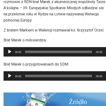
rozmowie z RDN brat Marek z ekumenicznej wspólnoty Taize.
A kolejne – 39. Europejskie Spotkanie Mlodych odbedzie sie
na przelomie roku w Rydze na Lotwie nazywanej Wenecja
pólnocnej Europy.
Z bratem Markiem w Walencji rozmawial ks. Krzysztof Orzel.
Brat Marek o milosierdziu:
Odtwarzacz
00:00
00:00
plików
dźwiękowych
Brat Marek o przygotowaniach do SDM:
Odtwarzacz
00:00
00:00
plików
dźwiękowych