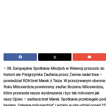
– 38. Europejskie Spotkanie Mlodych w Walencji przeszlo do
historii ale Pielgrzymka Zaufania przez Ziemie nadal trwa –
powiedzial RDN brat Marek z Taize. W przezywanym obecnie
Roku Milosierdzia powinnismy zaufac Bozemu Milosierdziu,
które przerasta nasze wyobrazenia i byc tak milosierni jak
nasz Ojciec – zacheca brat Marek. Spotkanie przebiegalo pod
haslem „Odwaga milosierdzia” i wzielo w nim udzial ponad 25