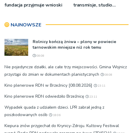
fundacja przyjmuje wnioski
transmisje, studio
pielgrzymkowe,
pozdrowienia
NAJNOWSZE
Rolnicy kończą żniwa – plony w powiecie
tarnowskim mniejsze niż rok temu
08:08
Nie pojedyncze działki, ale całe trzy miejscowości. Gmina Wojnicz
przystąpi do zmian w dokumentach planistycznych
08:08
Kino plenerowe RDN w Brzeźnicy [08.08.2026]
23:11
Kino plenerowe RDN odwiedziło Brzeźnicę
23:11
Wypadek quada z udziałem dzieci. LPR zabrał jedną z
poszkodowanych osób
18:06
Kiepura znów przyjechał do Krynicy-Zdroju. Kultowy Festiwal