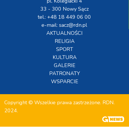
pl. Kolegiacki 4
33 - 300 Nowy Sącz
tel.: +48 18 449 06 00
e-mail: sacz@rdn.pl
AKTUALNOŚCI
RELIGIA
SPORT
KULTURA
GALERIE
PATRONATY
WSPARCIE
Copyright © Wszelkie prawa zastrzeżone. RDN.
2024.