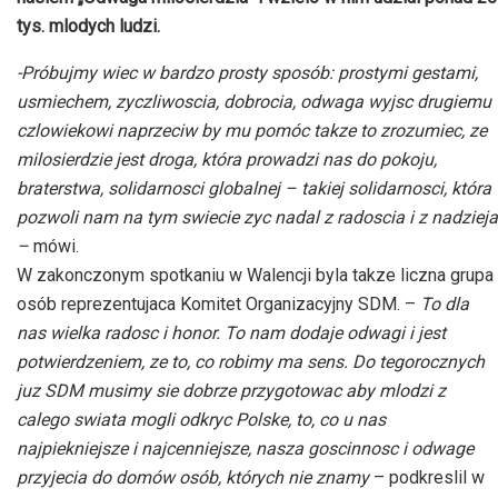
tys. mlodych ludzi.
-Próbujmy wiec w bardzo prosty sposób: prostymi gestami,
usmiechem, zyczliwoscia, dobrocia, odwaga wyjsc drugiemu
czlowiekowi naprzeciw by mu pomóc takze to zrozumiec, ze
milosierdzie jest droga, która prowadzi nas do pokoju,
braterstwa, solidarnosci globalnej – takiej solidarnosci, która
pozwoli nam na tym swiecie zyc nadal z radoscia i z nadzieja
–
mówi.
W zakonczonym spotkaniu w Walencji byla takze liczna grupa
osób reprezentujaca Komitet Organizacyjny SDM. –
To dla
nas wielka radosc i honor. To nam dodaje odwagi i jest
potwierdzeniem, ze to, co robimy ma sens. Do tegorocznych
juz SDM musimy sie dobrze przygotowac aby mlodzi z
calego swiata mogli odkryc Polske, to, co u nas
najpiekniejsze i najcenniejsze, nasza goscinnosc i odwage
przyjecia do domów osób, których nie znamy
– podkreslil w