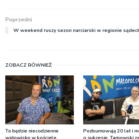
Poprzedni
W weekend ruszy sezon narciarski w regionie sądec
ZOBACZ RÓWNIEŻ
To będzie niecodzienne
Podsumowują 20 lat i 
widowisko w kościele.
o sukcesie. Tarnowski z