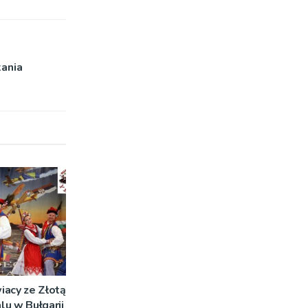
ania
iacy ze Złotą
u w Bułgarii