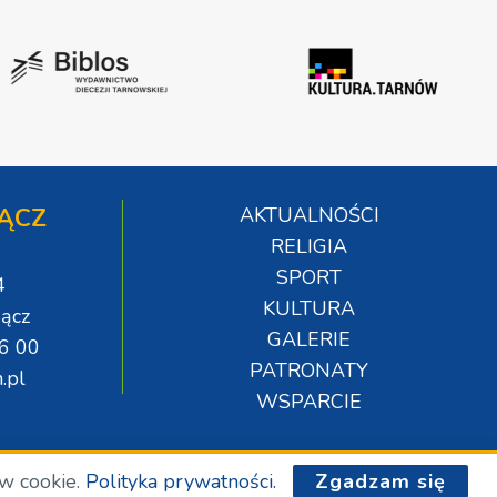
ĄCZ
AKTUALNOŚCI
RELIGIA
SPORT
4
KULTURA
ącz
GALERIE
06 00
PATRONATY
.pl
WSPARCIE
ów cookie.
Polityka prywatności.
Zgadzam się