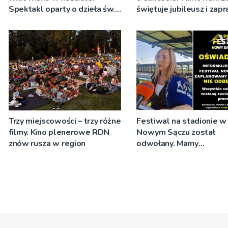
Spektakl oparty o dzieła św.
świętuje jubileusz i zap
Teresy Wielkiej
na koncert
Trzy miejscowości – trzy różne
Festiwal na stadionie w
filmy. Kino plenerowe RDN
Nowym Sączu został
znów rusza w region
odwołany. Mamy
oświadczenia organizato
spółki NIK