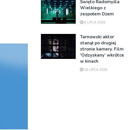
Święto Radomyśla
Wielkiego z
zespołem Dżem
8 LIPCA 2026
Tarnowski aktor
stanął po drugiej
stronie kamery. Film
'Odzyskany’ wkrótce
w kinach
16 LIPCA 2026