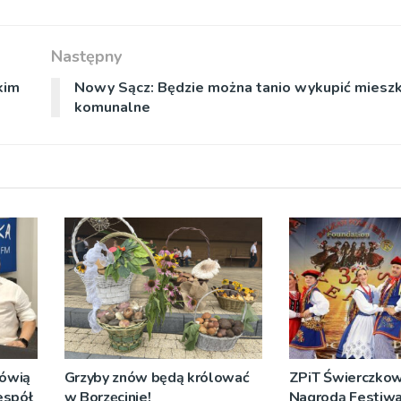
Następny
kim
Nowy Sącz: Będzie można tanio wykupić mieszk
komunalne
mówią
Grzyby znów będą królować
ZPiT Świerczkow
espół
w Borzęcinie!
Nagrodą Festiwal