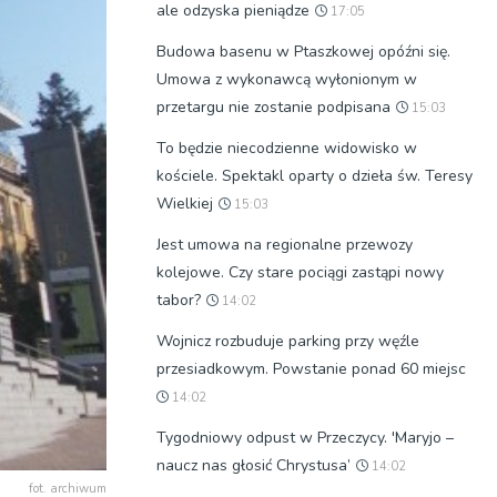
ale odzyska pieniądze
17:05
Budowa basenu w Ptaszkowej opóźni się.
Umowa z wykonawcą wyłonionym w
przetargu nie zostanie podpisana
15:03
To będzie niecodzienne widowisko w
kościele. Spektakl oparty o dzieła św. Teresy
Wielkiej
15:03
Jest umowa na regionalne przewozy
kolejowe. Czy stare pociągi zastąpi nowy
tabor?
14:02
Wojnicz rozbuduje parking przy węźle
przesiadkowym. Powstanie ponad 60 miejsc
14:02
Tygodniowy odpust w Przeczycy. 'Maryjo –
naucz nas głosić Chrystusa’
14:02
fot. archiwum