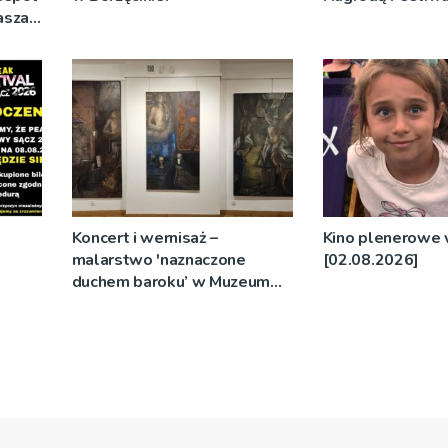
rasza
Koncert i wernisaż –
Kino plenerowe
malarstwo 'naznaczone
[02.08.2026]
duchem baroku’ w Muzeum
rów i
Diecezjalnym