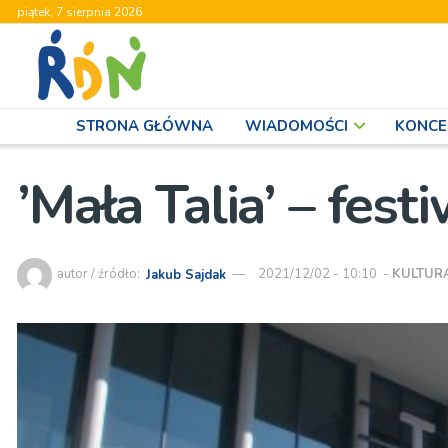
piątek, 7 sierpnia 2026
STRONA GŁÓWNA
WIADOMOŚCI
KONCE
’Mała Talia’ – fes
autor / źródło:
Jakub Sajdak
2021/12/02 - 10:10
-
KULTUR