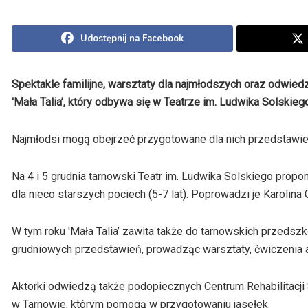
Udostępnij na Facebook
Spektakle familijne, warsztaty dla najmłodszych oraz odwiedz
'Mała Talia’, który odbywa się w Teatrze im. Ludwika Solskieg
Najmłodsi mogą obejrzeć przygotowane dla nich przedstawienia
Na 4 i 5 grudnia tarnowski Teatr im. Ludwika Solskiego propo
dla nieco starszych pociech (5-7 lat). Poprowadzi je Karolina G
W tym roku 'Mała Talia’ zawita także do tarnowskich przedszk
grudniowych przedstawień, prowadząc warsztaty, ćwiczenia ak
Aktorki odwiedzą także podopiecznych Centrum Rehabilitacj
w Tarnowie, którym pomogą w przygotowaniu jasełek.