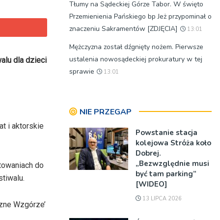
Tłumy na Sądeckiej Górze Tabor. W święto
Przemienienia Pańskiego bp Jeż przypominał o
znaczeniu Sakramentów [ZDJĘCIA]
13:01
Mężczyzna został dźgnięty nożem. Pierwsze
ustalenia nowosądeckiej prokuratury w tej
alu dla dzieci
sprawie
13:01
NIE PRZEGAP
t i aktorskie
Powstanie stacja
kolejowa Stróża koło
Dobrej.
„Bezwzględnie musi
otowaniach do
być tam parking”
tiwalu.
[WIDEO]
13 LIPCA 2026
czne Wzgórze’