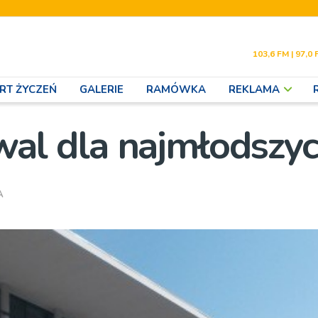
103,6 FM | 97,0 
RT ŻYCZEŃ
GALERIE
RAMÓWKA
REKLAMA
tiwal dla najmłodszy
A