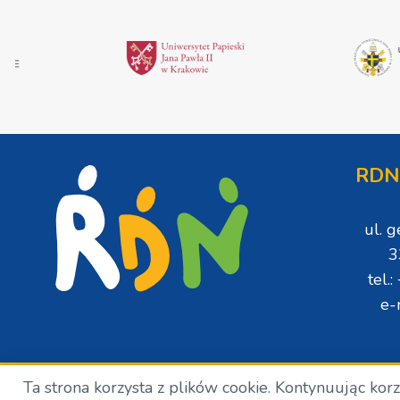
RDN
ul. 
3
tel.
e-
Ta strona korzysta z plików cookie. Kontynuując kor
Copyright © Wszelkie prawa zastrzeżone. RDN. 2024