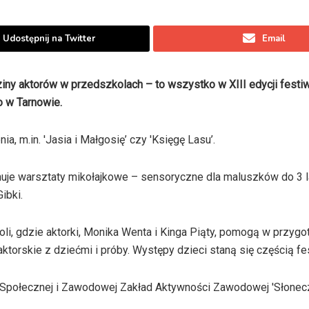
Udostępnij na Twitter
Email
iny aktorów w przedszkolach – to wszystko w XIII edycji festiw
o w Tarnowie.
, m.in. 'Jasia i Małgosię’ czy 'Księgę Lasu’.
nuje warsztaty mikołajkowe – sensoryczne dla maluszków do 3 la
ibki.
oli, gdzie aktorki, Monika Wenta i Kinga Piąty, pomogą w przyg
torskie z dziećmi i próby. Występy dzieci staną się częścią fes
i Społecznej i Zawodowej Zakład Aktywności Zawodowej 'Słone