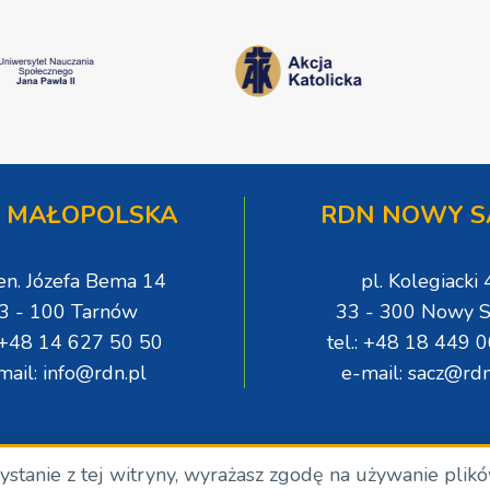
 MAŁOPOLSKA
RDN NOWY S
gen. Józefa Bema 14
pl. Kolegiacki 
3 - 100 Tarnów
33 - 300 Nowy S
: +48 14 627 50 50
tel.: +48 18 449 
mail: info@rdn.pl
e-mail: sacz@rdn
zystanie z tej witryny, wyrażasz zgodę na używanie plik
.