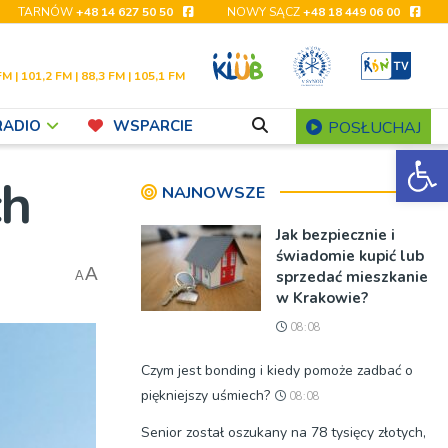
TARNÓW
+48 14 627 50 50
NOWY SĄCZ
+48 18 449 06 00
FM | 101,2 FM | 88,3 FM | 105,1 FM
RADIO
WSPARCIE
POSŁUCHAJ
Ot
ch
NAJNOWSZE
Jak bezpiecznie i
świadomie kupić lub
A
sprzedać mieszkanie
A
w Krakowie?
08:08
Czym jest bonding i kiedy pomoże zadbać o
piękniejszy uśmiech?
08:08
Senior został oszukany na 78 tysięcy złotych,