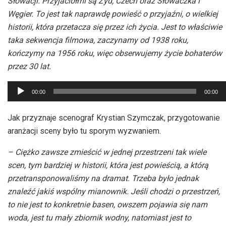
Słowacji. Przyjaciółmi są Żyd, Czech oraz Słowaczka i
Węgier. To jest tak naprawdę powieść o przyjaźni, o wielkiej
historii, która przetacza się przez ich życia. Jest to właściwie
taka sekwencja filmowa, zaczynamy od 1938 roku,
kończymy na 1956 roku, więc obserwujemy życie bohaterów
przez 30 lat.
Odtwarzacz
00:00
00:00
plików
dźwiękowych
Jak przyznaje scenograf Krystian Szymczak, przygotowanie
aranżacji sceny było tu sporym wyzwaniem.
– Ciężko zawsze zmieścić w jednej przestrzeni tak wiele
scen, tym bardziej w historii, która jest powieścią, a którą
przetransponowaliśmy na dramat. Trzeba było jednak
znaleźć jakiś wspólny mianownik. Jeśli chodzi o przestrzeń,
to nie jest to konkretnie basen, owszem pojawia się nam
woda, jest tu mały zbiornik wodny, natomiast jest to