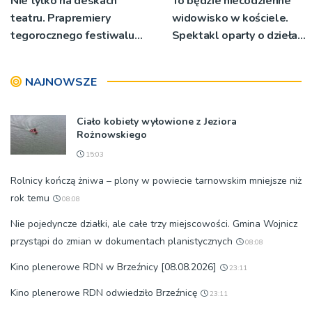
Nie tylko na deskach
To będzie niecodzienne
teatru. Prapremiery
widowisko w kościele.
tegorocznego festiwalu
Spektakl oparty o dzieła
Talia będą wystawiane w
św. Teresy Wielkiej
niecodziennych
NAJNOWSZE
okolicznościach
Ciało kobiety wyłowione z Jeziora
Rożnowskiego
15:03
Rolnicy kończą żniwa – plony w powiecie tarnowskim mniejsze niż
rok temu
08:08
Nie pojedyncze działki, ale całe trzy miejscowości. Gmina Wojnicz
przystąpi do zmian w dokumentach planistycznych
08:08
Kino plenerowe RDN w Brzeźnicy [08.08.2026]
23:11
Kino plenerowe RDN odwiedziło Brzeźnicę
23:11