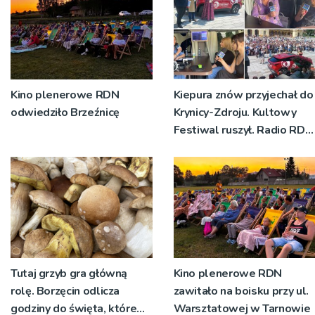
Kino plenerowe RDN
Kiepura znów przyjechał do
odwiedziło Brzeźnicę
Krynicy-Zdroju. Kultowy
Festiwal ruszył. Radio RDN
nadawało program na
żywo [ZDJĘCIA]
Tutaj grzyb gra główną
Kino plenerowe RDN
rolę. Borzęcin odlicza
zawitało na boisku przy ul.
godziny do święta, które
Warsztatowej w Tarnowie