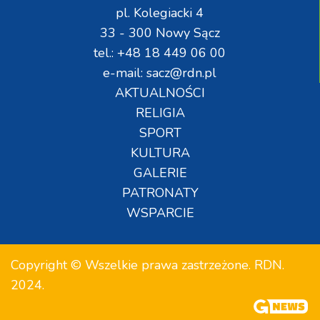
pl. Kolegiacki 4
33 - 300 Nowy Sącz
tel.: +48 18 449 06 00
e-mail: sacz@rdn.pl
AKTUALNOŚCI
RELIGIA
SPORT
KULTURA
GALERIE
PATRONATY
WSPARCIE
Copyright © Wszelkie prawa zastrzeżone. RDN.
2024.