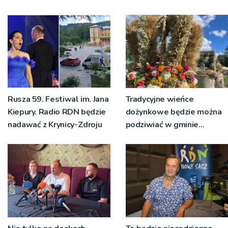
wyrosło na tradycji
pokoleń
Rusza 59. Festiwal im. Jana
Tradycyjne wieńce
Kiepury. Radio RDN będzie
dożynkowe będzie można
nadawać z Krynicy-Zdroju
podziwiać w gminie
Ryglice