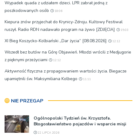
Wypadek quada z udziałem dzieci. LPR zabrał jedną z
poszkodowanych osób
18:06
Kiepura znów przyjechał do Krynicy-Zdroju. Kultowy Festiwal
ruszył. Radio RDN nadawało program na żywo [ZDJĘCIA]
15:03
XI Bieg Koszycko-Kolbiański „Dar życia” [08.08.2026]
12:12
Wszedł bez butów na Górę Objawień. Młodzi wrócili z Medjugorie
z pięknymi przeżyciami
12:12
Aktywność fizyczna z propagowaniem wartości życia. Biegacze
upamiętnili św. Maksymiliana Kolbego
11:11
NIE PRZEGAP
Ogólnopolski Tydzień św. Krzysztofa.
Błogosławieństwo pojazdów i wsparcie misji
22 LIPCA 2026