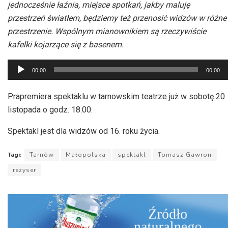
jednocześnie łaźnia, miejsce spotkań, jakby maluję
przestrzeń światłem, będziemy też przenosić widzów w różne
przestrzenie. Wspólnym mianownikiem są rzeczywiście
kafelki kojarzące się z basenem.
Odtwarzacz
00:00
00:00
plików
dźwiękowych
Prapremiera spektaklu w tarnowskim teatrze już w sobotę 20
listopada o godz. 18.00.
Spektakl jest dla widzów od 16. roku życia.
Tagi:
Tarnów
Małopolska
spektakl
Tomasz Gawron
reżyser