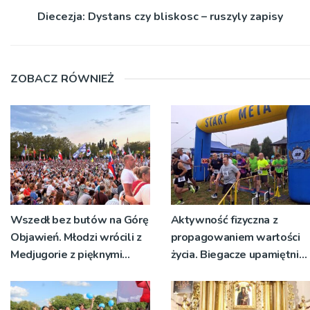
Diecezja: Dystans czy bliskosc – ruszyly zapisy
ZOBACZ RÓWNIEŻ
Wszedł bez butów na Górę
Aktywność fizyczna z
Objawień. Młodzi wrócili z
propagowaniem wartości
Medjugorie z pięknymi
życia. Biegacze upamiętnili
przeżyciami
św. Maksymiliana Kolbego