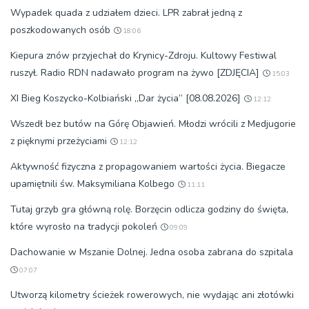
Wypadek quada z udziałem dzieci. LPR zabrał jedną z
poszkodowanych osób
18:06
Kiepura znów przyjechał do Krynicy-Zdroju. Kultowy Festiwal
ruszył. Radio RDN nadawało program na żywo [ZDJĘCIA]
15:03
XI Bieg Koszycko-Kolbiański „Dar życia” [08.08.2026]
12:12
Wszedł bez butów na Górę Objawień. Młodzi wrócili z Medjugorie
z pięknymi przeżyciami
12:12
Aktywność fizyczna z propagowaniem wartości życia. Biegacze
upamiętnili św. Maksymiliana Kolbego
11:11
Tutaj grzyb gra główną rolę. Borzęcin odlicza godziny do święta,
które wyrosło na tradycji pokoleń
09:09
Dachowanie w Mszanie Dolnej. Jedna osoba zabrana do szpitala
07:07
Utworzą kilometry ścieżek rowerowych, nie wydając ani złotówki