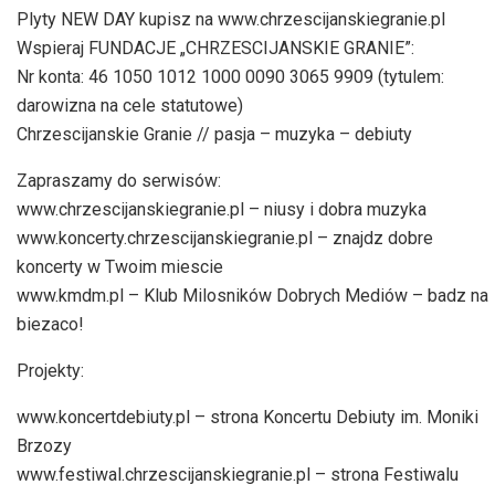
Plyty NEW DAY kupisz na www.chrzescijanskiegranie.pl
Wspieraj FUNDACJE „CHRZESCIJANSKIE GRANIE”:
Nr konta: 46 1050 1012 1000 0090 3065 9909 (tytulem:
darowizna na cele statutowe)
Chrzescijanskie Granie // pasja – muzyka – debiuty
Zapraszamy do serwisów:
www.chrzescijanskiegranie.pl – niusy i dobra muzyka
www.koncerty.chrzescijanskiegranie.pl – znajdz dobre
koncerty w Twoim miescie
www.kmdm.pl – Klub Milosników Dobrych Mediów – badz na
biezaco!
Projekty:
www.koncertdebiuty.pl – strona Koncertu Debiuty im. Moniki
Brzozy
www.festiwal.chrzescijanskiegranie.pl – strona Festiwalu