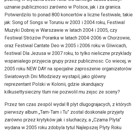
uznanie publicznosci zarówno w Polsce, jak i za granica.
Potwierdzilo to ponad 800 koncertów a liczne festiwale, takie
jak: Song of Songs w Toruniu w 2003 i 2004 roku, Festiwal
Muzyki Dobrej w Warszawie w latach 2004 i 2005, czy
Festiwal Strózów Poranka w latach 2004-2006 w Chorzowie,
oraz Festiwal Cantate Deo w 2005 i 2006 roku w Gliwicach,
festiwal Dla Jezusa w 2007 roku, to tylko nieliczne przyklady
wspanialego przyjecia grupy przez publicznosc. Co wiecej, w
2005 roku NEW DAY na specjalne zaproszenie organizatorów
Swiatowych Dni Mlodziezy wystapil, jako glówny
reprezentant Polski w Kolonii, gdzie skandujacy
kilkusettysieczny tlum nie pozwolil mu zejsc ze sceny?
Przez ten czas zespól wydal 8 plyt dlugograjacych, z których
pierwszy album „Tam-Tam i Tu” zostal doskonale przyjety
zarówno przez krytyków jak i sluchaczy, a „Czarna Plyta”
wydana w 2005 roku zdobyla tytul Najlepszej Plyty Roku