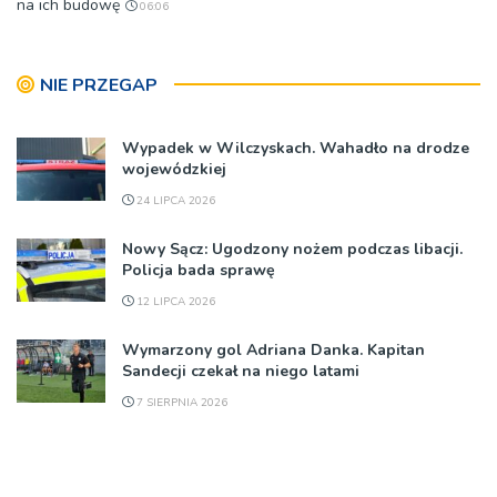
na ich budowę
06:06
NIE PRZEGAP
Wypadek w Wilczyskach. Wahadło na drodze
wojewódzkiej
24 LIPCA 2026
Nowy Sącz: Ugodzony nożem podczas libacji.
Policja bada sprawę
12 LIPCA 2026
Wymarzony gol Adriana Danka. Kapitan
Sandecji czekał na niego latami
7 SIERPNIA 2026