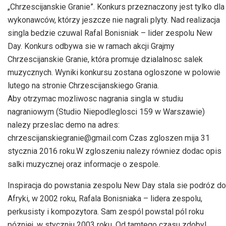
„Chrzescijanskie Granie”. Konkurs przeznaczony jest tylko dla
wykonawców, którzy jeszcze nie nagrali plyty. Nad realizacja
singla bedzie czuwal Rafal Bonisniak – lider zespolu New
Day. Konkurs odbywa sie w ramach akcji Grajmy
Chrzescijanskie Granie, która promuje dzialalnosc salek
muzycznych. Wyniki konkursu zostana ogloszone w polowie
lutego na stronie Chrzescijanskiego Grania.
Aby otrzymac mozliwosc nagrania singla w studiu
nagraniowym (Studio Niepodleglosci 159 w Warszawie)
nalezy przeslac demo na adres:
chrzescijanskiegranie@gmail.com Czas zgloszen mija 31
stycznia 2016 roku.W zgloszeniu nalezy równiez dodac opis
salki muzycznej oraz informacje o zespole.
Inspiracja do powstania zespolu New Day stala sie podróz do
Afryki, w 2002 roku, Rafala Bonisniaka – lidera zespolu,
perkusisty i kompozytora. Sam zespól powstal pól roku
pózniej, w styczniu 2003 roku. Od tamtego czasu zdobyl