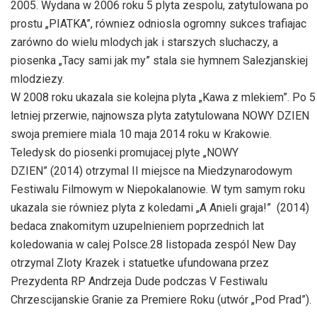
2005. Wydana w 2006 roku 5 plyta zespolu, zatytulowana po
prostu „PIATKA”, równiez odniosla ogromny sukces trafiajac
zarówno do wielu mlodych jak i starszych sluchaczy, a
piosenka „Tacy sami jak my” stala sie hymnem Salezjanskiej
mlodziezy.
W 2008 roku ukazala sie kolejna plyta „Kawa z mlekiem”. Po 5
letniej przerwie, najnowsza plyta zatytulowana NOWY DZIEN
swoja premiere miala 10 maja 2014 roku w Krakowie.
Teledysk do piosenki promujacej plyte „NOWY
DZIEN” (2014) otrzymal II miejsce na Miedzynarodowym
Festiwalu Filmowym w Niepokalanowie. W tym samym roku
ukazala sie równiez plyta z koledami „A Anieli graja!” (2014)
bedaca znakomitym uzupelnieniem poprzednich lat
koledowania w calej Polsce.28 listopada zespól New Day
otrzymal Zloty Krazek i statuetke ufundowana przez
Prezydenta RP Andrzeja Dude podczas V Festiwalu
Chrzescijanskie Granie za Premiere Roku (utwór „Pod Prad”).