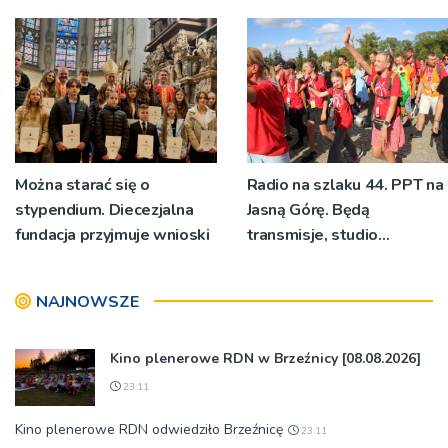
bp Jeż przypominał o
znaczeniu Sakramentów
[ZDJĘCIA]
Można starać się o
Radio na szlaku 44. PPT na
stypendium. Diecezjalna
Jasną Górę. Będą
fundacja przyjmuje wnioski
transmisje, studio
pielgrzymkowe,
pozdrowienia
NAJNOWSZE
Kino plenerowe RDN w Brzeźnicy [08.08.2026]
23:11
Kino plenerowe RDN odwiedziło Brzeźnicę
23:11