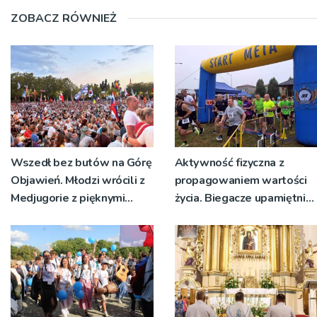
ZOBACZ RÓWNIEŻ
Wszedł bez butów na Górę
Aktywność fizyczna z
Objawień. Młodzi wrócili z
propagowaniem wartości
Medjugorie z pięknymi
życia. Biegacze upamiętnili
przeżyciami
św. Maksymiliana Kolbego