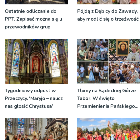
Ostatnie odliczanie do
Pójdą z Dębicy do Zawady,
PPT. Zapisać można się u
aby modlić się o trzeźwość
przewodników grup
Tygodniowy odpust w
Tłumy na Sądeckiej Górze
Przeczycy. 'Maryjo – naucz
Tabor. W święto
nas głosić Chrystusa’
Przemienienia Pańskiego
bp Jeż przypominał o
znaczeniu Sakramentów
[ZDJĘCIA]