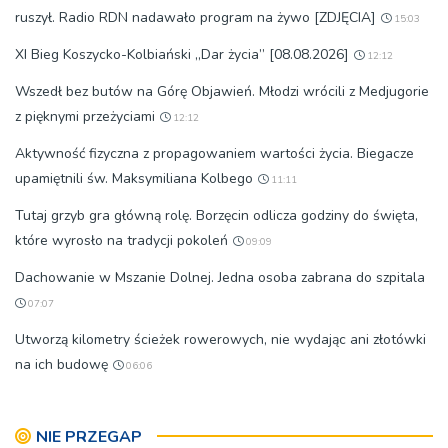
ruszył. Radio RDN nadawało program na żywo [ZDJĘCIA]
15:03
XI Bieg Koszycko-Kolbiański „Dar życia” [08.08.2026]
12:12
Wszedł bez butów na Górę Objawień. Młodzi wrócili z Medjugorie
z pięknymi przeżyciami
12:12
Aktywność fizyczna z propagowaniem wartości życia. Biegacze
upamiętnili św. Maksymiliana Kolbego
11:11
Tutaj grzyb gra główną rolę. Borzęcin odlicza godziny do święta,
które wyrosło na tradycji pokoleń
09:09
Dachowanie w Mszanie Dolnej. Jedna osoba zabrana do szpitala
07:07
Utworzą kilometry ścieżek rowerowych, nie wydając ani złotówki
na ich budowę
06:06
NIE PRZEGAP