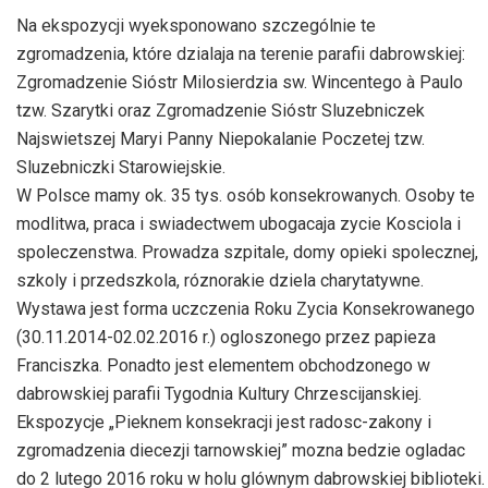
Na ekspozycji wyeksponowano szczególnie te
zgromadzenia, które dzialaja na terenie parafii dabrowskiej:
Zgromadzenie Sióstr Milosierdzia sw. Wincentego à Paulo
tzw. Szarytki oraz Zgromadzenie Sióstr Sluzebniczek
Najswietszej Maryi Panny Niepokalanie Poczetej tzw.
Sluzebniczki Starowiejskie.
W Polsce mamy ok. 35 tys. osób konsekrowanych. Osoby te
modlitwa, praca i swiadectwem ubogacaja zycie Kosciola i
spoleczenstwa. Prowadza szpitale, domy opieki spolecznej,
szkoly i przedszkola, róznorakie dziela charytatywne.
Wystawa jest forma uczczenia Roku Zycia Konsekrowanego
(30.11.2014-02.02.2016 r.) ogloszonego przez papieza
Franciszka. Ponadto jest elementem obchodzonego w
dabrowskiej parafii Tygodnia Kultury Chrzescijanskiej.
Ekspozycje „Pieknem konsekracji jest radosc-zakony i
zgromadzenia diecezji tarnowskiej” mozna bedzie ogladac
do 2 lutego 2016 roku w holu glównym dabrowskiej biblioteki.