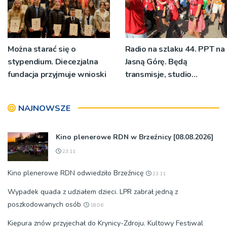
Można starać się o
Radio na szlaku 44. PPT na
stypendium. Diecezjalna
Jasną Górę. Będą
fundacja przyjmuje wnioski
transmisje, studio
pielgrzymkowe,
pozdrowienia
NAJNOWSZE
Kino plenerowe RDN w Brzeźnicy [08.08.2026]
23:11
Kino plenerowe RDN odwiedziło Brzeźnicę
23:11
Wypadek quada z udziałem dzieci. LPR zabrał jedną z
poszkodowanych osób
18:06
Kiepura znów przyjechał do Krynicy-Zdroju. Kultowy Festiwal