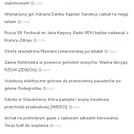
slalomowym!
17:05
Wymarzony gol Adriana Danka. Kapitan Sandecji czekał na niego
latami
17:05
Rusza 59. Festiwal im. Jana Kiepury. Radio RDN będzie nadawać z
Krynicy-Zdroju
17:05
Strefa zewnętrzna Pływalni Limanowskiej już działa!
16:04
Zalew Klimkówka w powiecie gorlickim wysycha. Ważna decyzja
RZGW [ZDJĘCIA]
16:04
Autobusy elektryczne gotowe do przewożenia pasażerów po
gminie Podegrodzie
15:03
Szkoła w Staszkówce, która pamięta I wojnę światową
przechodzi przebudowę [WIDEO]
15:03
Jechał na podwójnym gazie z sądowym zakazem kierowania.
Teraz trafi do więzienia
15:03