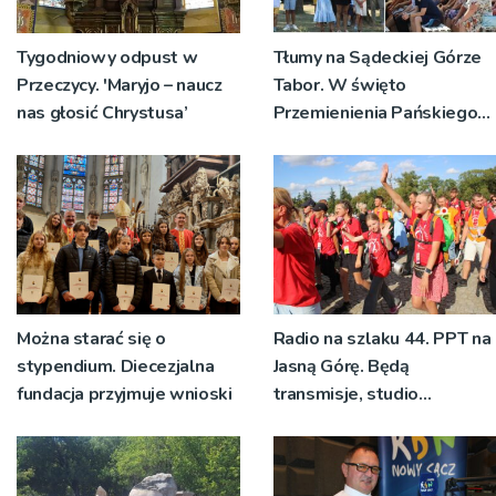
Tygodniowy odpust w
Tłumy na Sądeckiej Górze
Przeczycy. 'Maryjo – naucz
Tabor. W święto
nas głosić Chrystusa’
Przemienienia Pańskiego
bp Jeż przypominał o
znaczeniu Sakramentów
[ZDJĘCIA]
Można starać się o
Radio na szlaku 44. PPT na
stypendium. Diecezjalna
Jasną Górę. Będą
fundacja przyjmuje wnioski
transmisje, studio
pielgrzymkowe,
pozdrowienia