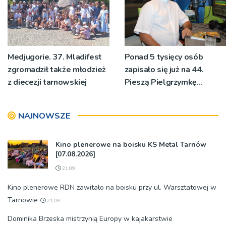
Medjugorie. 37. Mladifest
Ponad 5 tysięcy osób
zgromadził także młodzież
zapisało się już na 44.
z diecezji tarnowskiej
Pieszą Pielgrzymkę
Tarnowską [WIDEO]
NAJNOWSZE
Kino plenerowe na boisku KS Metal Tarnów
[07.08.2026]
21:09
Kino plenerowe RDN zawitało na boisku przy ul. Warsztatowej w
Tarnowie
21:09
Dominika Brzeska mistrzynią Europy w kajakarstwie