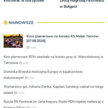
królować w Borzęcinie!
Złotą Nagrodą Festiwalu
w Bułgarii
NAJNOWSZE
Kino plenerowe na boisku KS Metal Tarnów
[07.08.2026]
21:09
Kino plenerowe RDN zawitało na boisku przy ul. Warsztatowej w
Tarnowie
21:09
Dominika Brzeska mistrzynią Europy w kajakarstwie
slalomowym!
17:05
Wymarzony gol Adriana Danka. Kapitan Sandecji czekał na niego
latami
17:05
Rusza 59. Festiwal im. Jana Kiepury. Radio RDN będzie nadawać z
Krynicy-Zdroju
17:05