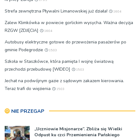
Strefa zewnętrzna Pływalni Limanowskiej już działa!
16:04
Zalew Klimkówka w powiecie gorlickim wysycha. Ważna decyzja
RZGW [ZDJĘCIA]
16:04
Autobusy elektryczne gotowe do przewożenia pasażerów po
gminie Podegrodzie
15:03
Szkoła w Staszkówce, która pamięta I wojnę światową
przechodzi przebudowę [WIDEO]
15:03
Jechał na podwójnym gazie z sądowym zakazem kierowania.
Teraz trafi do więzienia
15:03
NIE PRZEGAP
„Uczniowie Misjonarze”. Zbliża się Wielki
Odpust ku czci Przemienienia Pańskiego