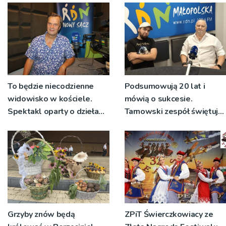
niecodziennych
okolicznościach
To będzie niecodzienne
Podsumowują 20 lat i
widowisko w kościele.
mówią o sukcesie.
Spektakl oparty o dzieła
Tarnowski zespół świętuje
św. Teresy Wielkiej
jubileusz i zaprasza na
koncert
Grzyby znów będą
ZPiT Świerczkowiacy ze