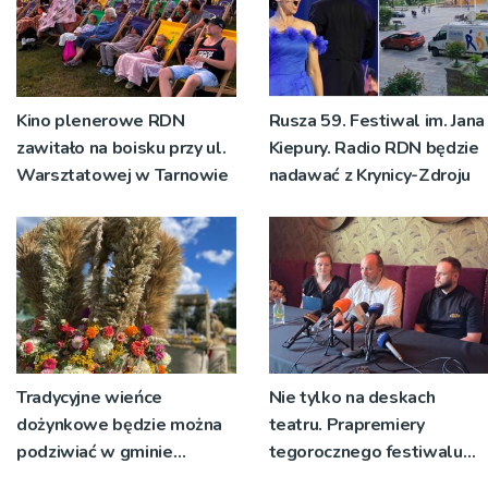
Kino plenerowe RDN
Rusza 59. Festiwal im. Jana
zawitało na boisku przy ul.
Kiepury. Radio RDN będzie
Warsztatowej w Tarnowie
nadawać z Krynicy-Zdroju
Tradycyjne wieńce
Nie tylko na deskach
dożynkowe będzie można
teatru. Prapremiery
podziwiać w gminie
tegorocznego festiwalu
Ryglice
Talia będą wystawiane w