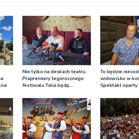
Nie tylko na deskach teatru.
To będzie niecod
na
Prapremiery tegorocznego
widowisko w koś
ice
festiwalu Talia będą
Spektakl oparty 
wystawiane w
Teresy Wielkiej
niecodziennych
okolicznościach