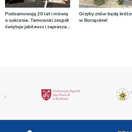
Podsumowują 20 lat i mówią
Grzyby znów będą król
o sukcesie. Tarnowski zespół
w Borzęcinie!
świętuje jubileusz i zaprasza
na koncert