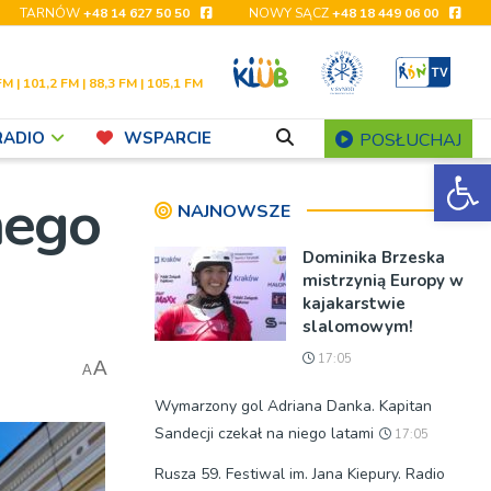
TARNÓW
+48 14 627 50 50
NOWY SĄCZ
+48 18 449 06 00
FM | 101,2 FM | 88,3 FM | 105,1 FM
RADIO
WSPARCIE
POSŁUCHAJ
Ot
nego
NAJNOWSZE
Dominika Brzeska
mistrzynią Europy w
kajakarstwie
slalomowym!
17:05
A
A
Wymarzony gol Adriana Danka. Kapitan
Sandecji czekał na niego latami
17:05
Rusza 59. Festiwal im. Jana Kiepury. Radio