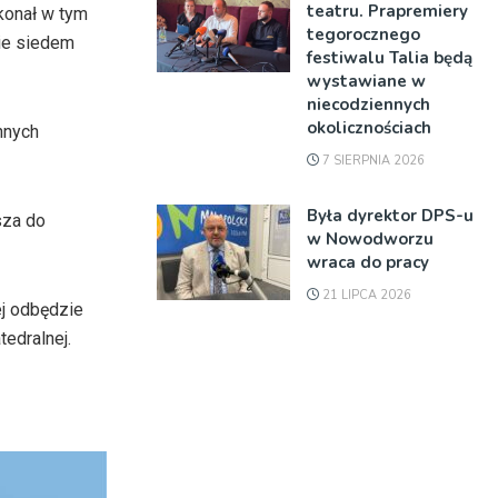
teatru. Prapremiery
ykonał w tym
tegorocznego
ie siedem
festiwalu Talia będą
wystawiane w
niecodziennych
okolicznościach
nnych
7 SIERPNIA 2026
Była dyrektor DPS-u
sza do
w Nowodworzu
wraca do pracy
21 LIPCA 2026
ej odbędzie
tedralnej.