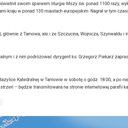
y uświetnił swoim śpiewem liturgie Mszy św. ponad 1100 razy, w
ami kraju w ponad 130 miastach europejskim. Nagrał w tym czas
 głównie z Tarnowa, ale i ze Szczucina, Wojnicza, Szynwałdu i i
ralnym i z nim podróżować dyrygent ks. Grzegorz Piekarz zapra
zylice Katedralnej w Tarnowie w sobotę o godz. 18.00, a po ni
strzeń – będzie transmitowana na stronie internetowej parafii ka