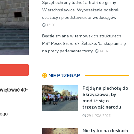
Sprzęt ochrony ludności trafił do gminy
Wierzchosławice. Wyposażenie odebrali
strażacy i przedstawiciele wodociągów
15:03
Będzie zmiana w tarnowskich strukturach
PiS? Poseł Szczurek-Żelazko: 'Ja skupiam się
na pracy parlamentarzysty’
14:02
NIE PRZEGAP
Pójdą na piechotę do
świętować 40-
Skrzyszowa, by
modlić się o
trzeźwość narodu
jego
29 LIPCA 2026
Nie tylko na deskach