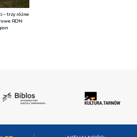
 – trzy różne
nerowe RDN
gion