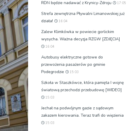
RDN będzie nadawać z Krynicy-Zdroju
17:05
Strefa zewnętrzna Pływalni Limanowskiej już
działa!
16:04
Zalew Klimkówka w powiecie gorlickim
wysycha. Ważna decyzja RZGW [ZDJĘCIA]
16:04
Autobusy elektryczne gotowe do
przewożenia pasażerów po gminie
Podegrodzie
15:03
Szkoła w Staszkówce, która pamięta I wojnę
światową przechodzi przebudowę [WIDEO]
15:03
Jechał na podwójnym gazie z sądowym
zakazem kierowania. Teraz trafi do więzienia
15:03