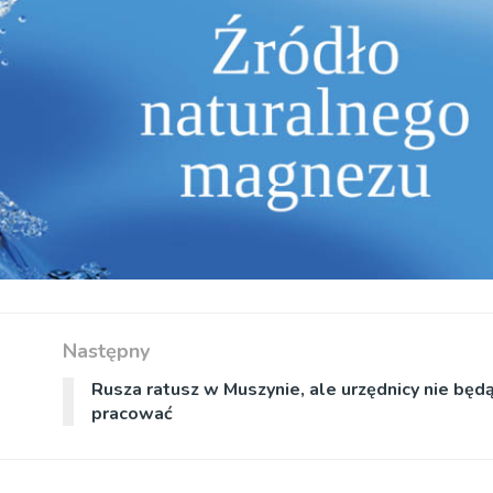
Następny
Rusza ratusz w Muszynie, ale urzędnicy nie będą
pracować