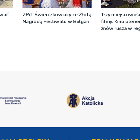
ować
ZPiT Świerczkowiacy ze Złotą
Trzy miejscowości
Nagrodą Festiwalu w Bułgarii
filmy. Kino ple
znów rusza w re