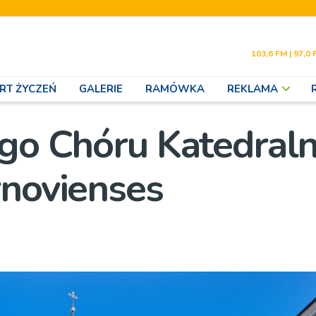
103,6 FM | 97,0 
RT ŻYCZEŃ
GALERIE
RAMÓWKA
REKLAMA
ego Chóru Katedral
rnovienses