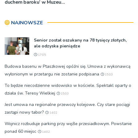
duchem baroku’ w Muzeum
Diecezjalnym
NAJNOWSZE
Senior został oszukany na 78 tysięcy złotych,
ale odzyska pieniądze
17:05
Budowa basenu w Ptaszkowej opóźni się. Umowa z wykonawcą
wyłonionym w przetargu nie zostanie podpisana
15:03
To będzie niecodzienne widowisko w kościele. Spektakl oparty o
działa św. Teresy Wielkiej
15:03
Jest umowa na regionalne przewozy kolejowe. Czy stare pociągi
zastąpi nowy tabor?
14:02
Wojnicz rozbuduje parking przy węźle przesiadkowym. Powstanie
ponad 60 miejsc
14:02