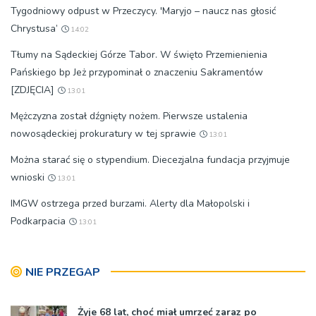
Tygodniowy odpust w Przeczycy. 'Maryjo – naucz nas głosić
Chrystusa’
14:02
Tłumy na Sądeckiej Górze Tabor. W święto Przemienienia
Pańskiego bp Jeż przypominał o znaczeniu Sakramentów
[ZDJĘCIA]
13:01
Mężczyzna został dźgnięty nożem. Pierwsze ustalenia
nowosądeckiej prokuratury w tej sprawie
13:01
Można starać się o stypendium. Diecezjalna fundacja przyjmuje
wnioski
13:01
IMGW ostrzega przed burzami. Alerty dla Małopolski i
Podkarpacia
13:01
NIE PRZEGAP
Żyje 68 lat, choć miał umrzeć zaraz po