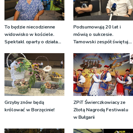
To będzie niecodzienne
Podsumowują 20 lat i
widowisko w kościele.
mówią o sukcesie.
Spektakl oparty o działa
Tarnowski zespół świętuje
św. Teresy Wielkiej
jubileusz i zaprasza na
koncert
Grzyby znów będą
ZPiT Świerczkowiacy ze
królować w Borzęcinie!
Złotą Nagrodą Festiwalu
w Bułgarii