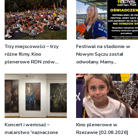
Trzy miejscowości – trzy
Festiwal na stadionie w
różne filmy. Kino
Nowym Sączu został
plenerowe RDN znów
odwołany. Mamy
rusza w region
oświadczenia
organizatorów i spółki NIK
Koncert i wernisaż –
Kino plenerowe w
malarstwo 'naznaczone
Rzezawie [02.08.2026]