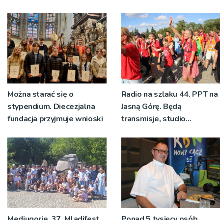
bp Jeż przypominał o
znaczeniu Sakramentów
[ZDJĘCIA]
Można starać się o
Radio na szlaku 44. PPT na
stypendium. Diecezjalna
Jasną Górę. Będą
fundacja przyjmuje wnioski
transmisje, studio
pielgrzymkowe,
pozdrowienia
Medjugorie. 37. Mladifest
Ponad 5 tysięcy osób