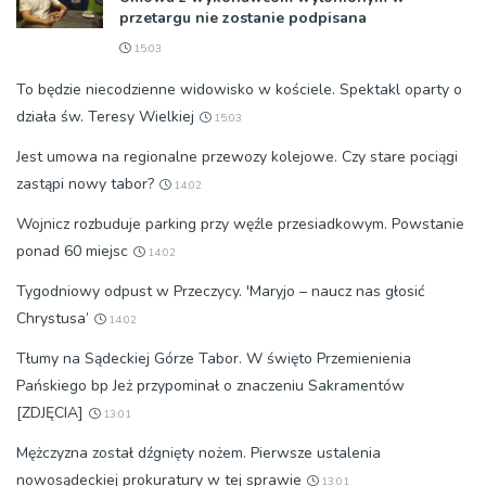
przetargu nie zostanie podpisana
15:03
To będzie niecodzienne widowisko w kościele. Spektakl oparty o
działa św. Teresy Wielkiej
15:03
Jest umowa na regionalne przewozy kolejowe. Czy stare pociągi
zastąpi nowy tabor?
14:02
Wojnicz rozbuduje parking przy węźle przesiadkowym. Powstanie
ponad 60 miejsc
14:02
Tygodniowy odpust w Przeczycy. 'Maryjo – naucz nas głosić
Chrystusa’
14:02
Tłumy na Sądeckiej Górze Tabor. W święto Przemienienia
Pańskiego bp Jeż przypominał o znaczeniu Sakramentów
[ZDJĘCIA]
13:01
Mężczyzna został dźgnięty nożem. Pierwsze ustalenia
nowosądeckiej prokuratury w tej sprawie
13:01