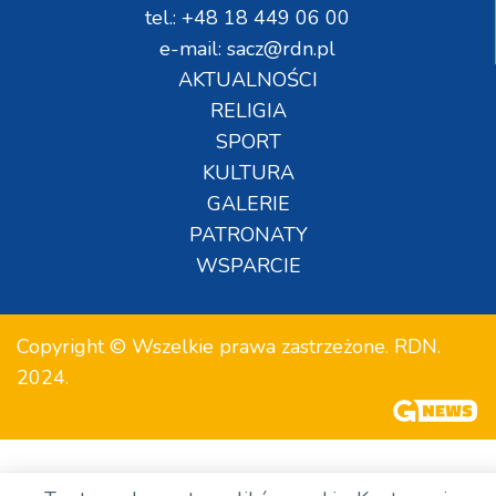
tel.: +48 18 449 06 00
e-mail: sacz@rdn.pl
AKTUALNOŚCI
RELIGIA
SPORT
KULTURA
GALERIE
PATRONATY
WSPARCIE
Copyright © Wszelkie prawa zastrzeżone. RDN.
2024.