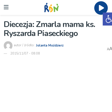
O
Diecezja: Zmarla mama ks.
Ryszarda Piaseckiego
autor / źródło:
Jolanta Moździerz
A
2015/11/07 - 08:08