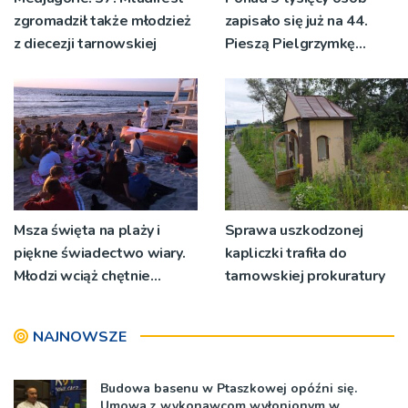
zgromadził także młodzież
zapisało się już na 44.
z diecezji tarnowskiej
Pieszą Pielgrzymkę
Tarnowską [WIDEO]
Msza święta na plaży i
Sprawa uszkodzonej
piękne świadectwo wiary.
kapliczki trafiła do
Młodzi wciąż chętnie
tarnowskiej prokuratury
wyjeżdżają na oazy
NAJNOWSZE
Budowa basenu w Ptaszkowej opóźni się.
Umowa z wykonawcom wyłonionym w