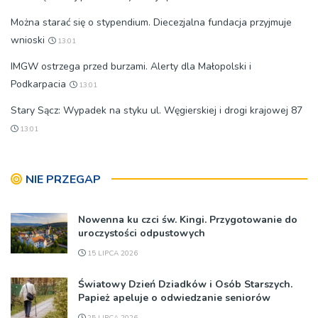
Można starać się o stypendium. Diecezjalna fundacja przyjmuje
wnioski
13:01
IMGW ostrzega przed burzami. Alerty dla Małopolski i
Podkarpacia
13:01
Stary Sącz: Wypadek na styku ul. Węgierskiej i drogi krajowej 87
13:01
NIE PRZEGAP
Nowenna ku czci św. Kingi. Przygotowanie do
uroczystości odpustowych
15 LIPCA 2026
Światowy Dzień Dziadków i Osób Starszych.
Papież apeluje o odwiedzanie seniorów
25 LIPCA 2026