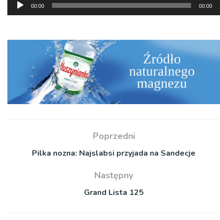
Odtwarzacz
00:00
00:00
plików
dźwiękowych
Poprzedni
Pilka nozna: Najslabsi przyjada na Sandecje
Następny
Grand Lista 125