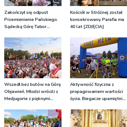
Zakończył się odpust
Kościół w Stróżnej został
Przemienienie Pańskiego.
konsekrowany. Parafia ma
Sądecką Górę Tabor
40 lat [ZDJĘCIA]
odwiedziły tłumy
pielgrzymów
Wszedł bez butów na Górę
Aktywność fizyczna z
Objawień. Młodzi wrócili z
propagowaniem wartości
Medjugorie z pięknymi
życia. Biegacze upamiętnili
przeżyciami
św. Maksymiliana Kolbego