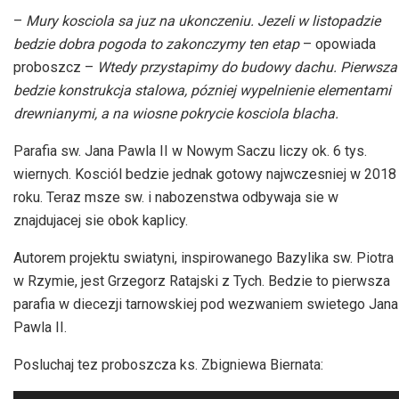
–
Mury kosciola sa juz na ukonczeniu. Jezeli w listopadzie
bedzie dobra pogoda to zakonczymy ten etap
– opowiada
proboszcz –
Wtedy przystapimy do budowy dachu. Pierwsza
bedzie konstrukcja stalowa, pózniej wypelnienie elementami
drewnianymi, a na wiosne pokrycie kosciola blacha.
Parafia sw. Jana Pawla II w Nowym Saczu liczy ok. 6 tys.
wiernych. Kosciól bedzie jednak gotowy najwczesniej w 2018
roku. Teraz msze sw. i nabozenstwa odbywaja sie w
znajdujacej sie obok kaplicy.
Autorem projektu swiatyni, inspirowanego Bazylika sw. Piotra
w Rzymie, jest Grzegorz Ratajski z Tych. Bedzie to pierwsza
parafia w diecezji tarnowskiej pod wezwaniem swietego Jana
Pawla II.
Posluchaj tez proboszcza ks. Zbigniewa Biernata: