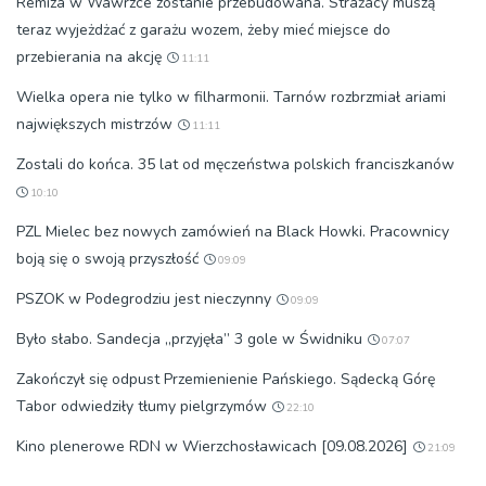
Remiza w Wawrzce zostanie przebudowana. Strażacy muszą
teraz wyjeżdżać z garażu wozem, żeby mieć miejsce do
przebierania na akcję
11:11
Wielka opera nie tylko w filharmonii. Tarnów rozbrzmiał ariami
największych mistrzów
11:11
Zostali do końca. 35 lat od męczeństwa polskich franciszkanów
10:10
PZL Mielec bez nowych zamówień na Black Howki. Pracownicy
boją się o swoją przyszłość
09:09
PSZOK w Podegrodziu jest nieczynny
09:09
Było słabo. Sandecja „przyjęła” 3 gole w Świdniku
07:07
Zakończył się odpust Przemienienie Pańskiego. Sądecką Górę
Tabor odwiedziły tłumy pielgrzymów
22:10
Kino plenerowe RDN w Wierzchosławicach [09.08.2026]
21:09