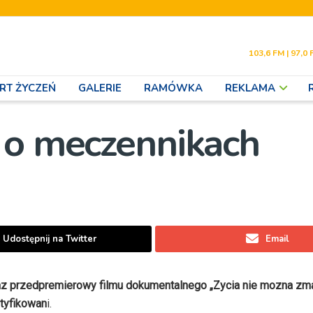
103,6 FM | 97,0 
RT ŻYCZEŃ
GALERIE
RAMÓWKA
REKLAMA
 o meczennikach
Udostępnij na Twitter
Email
az przedpremierowy filmu dokumentalnego „Zycia nie mozna zm
atyfikowan
i.