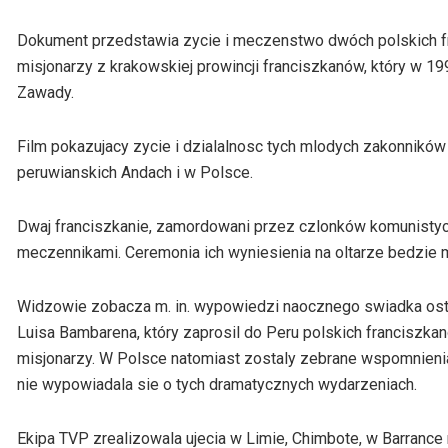
Dokument przedstawia zycie i meczenstwo dwóch polskich fr
misjonarzy z krakowskiej prowincji franciszkanów, który w 19
Zawady.
Film pokazujacy zycie i dzialalnosc tych mlodych zakonników (
peruwianskich Andach i w Polsce.
Dwaj franciszkanie, zamordowani przez czlonków komunistycz
meczennikami. Ceremonia ich wyniesienia na oltarze bedzie mi
Widzowie zobacza m. in. wypowiedzi naocznego swiadka ostat
Luisa Bambarena, który zaprosil do Peru polskich franciszka
misjonarzy. W Polsce natomiast zostaly zebrane wspomnieni
nie wypowiadala sie o tych dramatycznych wydarzeniach.
Ekipa TVP zrealizowala ujecia w Limie, Chimbote, w Barrance 