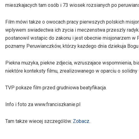
mieszkajacych tam osób i 73 wiosek rozsianych po peruwian
Film mówi takze o owocach pracy pierwszych polskich misjo
wplywem swiadectwa ich zycia i meczenstwa przeszly radykal
postanowil wstapic do zakonu i jest obecnie misjonarzem w Pe
poznamy Peruwianczków, którzy kazdego dnia dziekuja Bogu 
Piekna muzyka, piekne zdjecia, wzruszajace wspomnienia, bia
niektóre konteksty filmu, zrealizowanego w oparciu o solidn
TVP pokaze film przed grudniowa beatyfikacja.
Info i foto za www.franciszkanie.pl
Tam takze wiecej szczególów.
Zobacz.