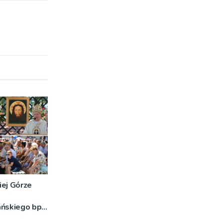
iej Górze
ańskiego bp
o znaczeniu