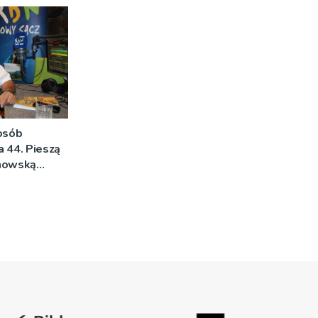
DJĘCIA]
 osób
na 44. Pieszą
rnowską