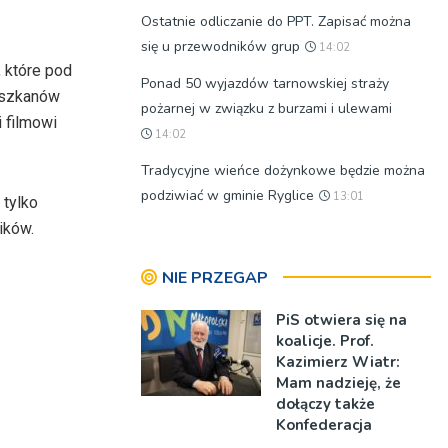
Ostatnie odliczanie do PPT. Zapisać można
się u przewodników grup
14:02
 które pod
Ponad 50 wyjazdów tarnowskiej straży
ciszkanów
pożarnej w związku z burzami i ulewami
 filmowi
14:02
Tradycyjne wieńce dożynkowe będzie można
podziwiać w gminie Ryglice
13:01
 tylko
ików.
NIE PRZEGAP
PiS otwiera się na
koalicje. Prof.
Kazimierz Wiatr:
Mam nadzieję, że
dołączy także
Konfederacja