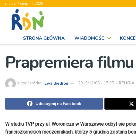
piątek, 7 sierpnia 2026
STRONA GŁÓWNA
WIADOMOŚCI
KONCE
Prapremiera filmu
autor / źródło:
Ewa Biedroń
2015/11/03 - 17:05
-
RELIGIA
Udostępnij na Facebook
W studiu TVP przy ul. Woronicza w Warszawie odbyl sie pok
franciszkanskich meczennikach, którzy 5 grudnia zostana be