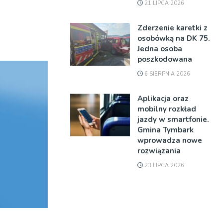
21 LIPCA 2026
Zderzenie karetki z
osobówką na DK 75.
Jedna osoba
poszkodowana
6 SIERPNIA 2026
Aplikacja oraz
mobilny rozkład
jazdy w smartfonie.
Gmina Tymbark
wprowadza nowe
rozwiązania
23 LIPCA 2026