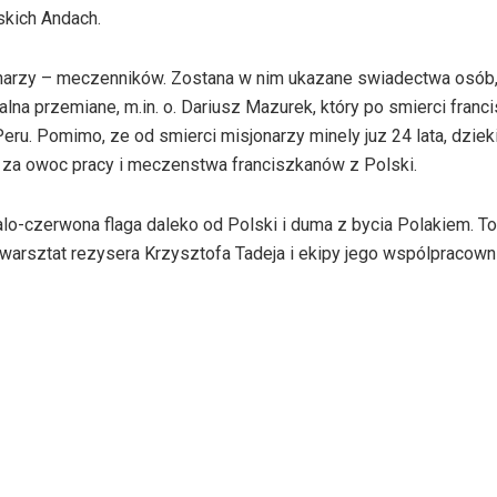
skich Andach.
narzy – meczenników. Zostana w nim ukazane swiadectwa osób,
na przemiane, m.in. o. Dariusz Mazurek, który po smierci fran
ru. Pomimo, ze od smierci misjonarzy minely juz 24 lata, dzieki
za owoc pracy i meczenstwa franciszkanów z Polski.
lo-czerwona flaga daleko od Polski i duma z bycia Polakiem. To
y warsztat rezysera Krzysztofa Tadeja i ekipy jego wspólpracown