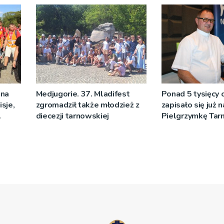
Sakramentów [Z
 na
Medjugorie. 37. Mladifest
Ponad 5 tysięcy
sje,
zgromadził także młodzież z
zapisało się już 
diecezji tarnowskiej
Pielgrzymkę Ta
[WIDEO]