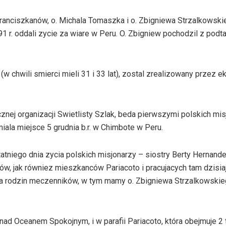
anciszkanów, o. Michala Tomaszka i o. Zbigniewa Strzalkowski
91 r. oddali zycie za wiare w Peru. O. Zbigniew pochodzil z podt
w chwili smierci mieli 31 i 33 lat), zostal zrealizowany przez 
nej organizacji Swietlisty Szlak, beda pierwszymi polskich mi
ala miejsce 5 grudnia b.r. w Chimbote w Peru.
niego dnia zycia polskich misjonarzy – siostry Berty Hernande
nów, jak równiez mieszkanców Pariacoto i pracujacych tam dzisia
a rodzin meczenników, w tym mamy o. Zbigniewa Strzalkowskie
nad Oceanem Spokojnym, i w parafii Pariacoto, która obejmuje 2 