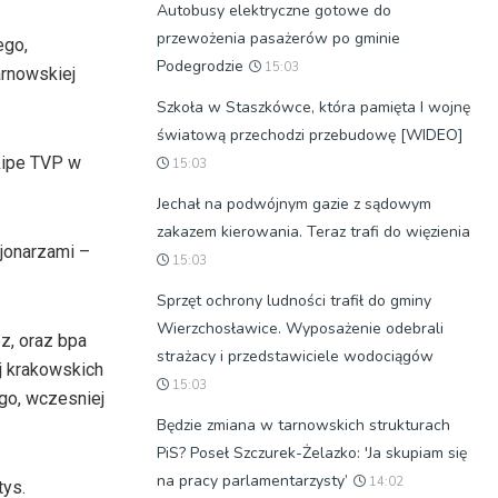
Autobusy elektryczne gotowe do
przewożenia pasażerów po gminie
ego,
Podegrodzie
15:03
arnowskiej
Szkoła w Staszkówce, która pamięta I wojnę
światową przechodzi przebudowę [WIDEO]
ekipe TVP w
15:03
Jechał na podwójnym gazie z sądowym
zakazem kierowania. Teraz trafi do więzienia
sjonarzami –
15:03
Sprzęt ochrony ludności trafił do gminy
Wierzchosławice. Wyposażenie odebrali
z, oraz bpa
strażacy i przedstawiciele wodociągów
j krakowskich
15:03
go, wczesniej
Będzie zmiana w tarnowskich strukturach
PiS? Poseł Szczurek-Żelazko: 'Ja skupiam się
na pracy parlamentarzysty’
14:02
tys.