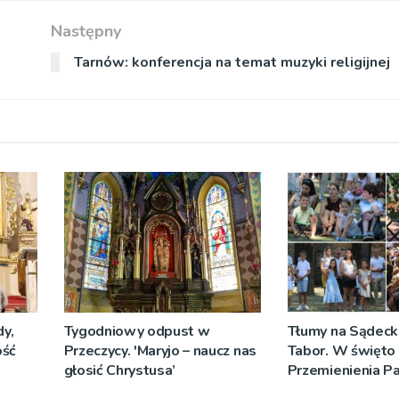
Następny
Tarnów: konferencja na temat muzyki religijnej
y,
Tygodniowy odpust w
Tłumy na Sądeck
ość
Przeczycy. 'Maryjo – naucz nas
Tabor. W święto
głosić Chrystusa’
Przemienienia P
Jeż przypominał 