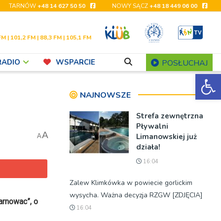
TARNÓW
+48 14 627 50 50
NOWY SĄCZ
+48 18 449 06 00
FM | 101,2 FM | 88,3 FM | 105,1 FM
RADIO
WSPARCIE
POSŁUCHAJ
Ot
NAJNOWSZE
Strefa zewnętrzna
Pływalni
A
Limanowskiej już
A
działa!
16:04
Zalew Klimkówka w powiecie gorlickim
wysycha. Ważna decyzja RZGW [ZDJĘCIA]
arnowac”, o
16:04