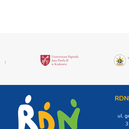
RDN
ul. 
3