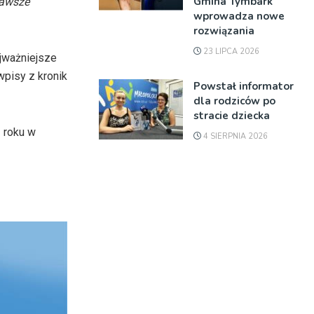
Gmina Tymbark
zawsze
wprowadza nowe
rozwiązania
23 LIPCA 2026
jważniejsze
wpisy z kronik
Powstał informator
dla rodziców po
stracie dziecka
 roku w
4 SIERPNIA 2026