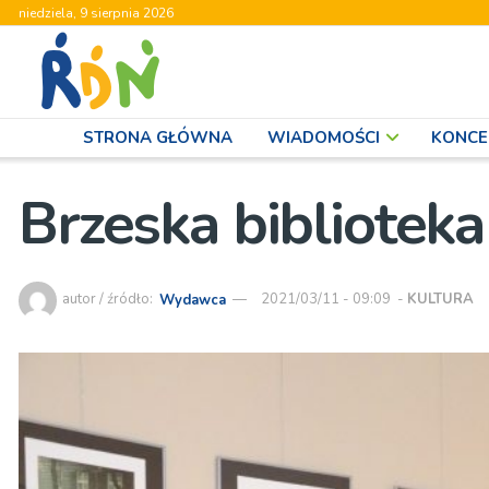
niedziela, 9 sierpnia 2026
STRONA GŁÓWNA
WIADOMOŚCI
KONCE
Brzeska biblioteka 
autor / źródło:
Wydawca
2021/03/11 - 09:09
-
KULTURA