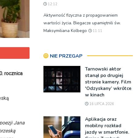
12:12
Aktywność fizyczna z propagowaniem
wartości życia. Biegacze upamiętnili św.
Maksymiliana Kolbego
11:11
NIE PRZEGAP
Tarnowski aktor
0. rocznica
stanął po drugiej
stronie kamery. Film
'Odzyskany’ wkrótce
w kinach
eską
16 LIPCA 2026
Aplikacja oraz
poezji Jana
mobilny rozkład
brzeską
jazdy w smartfonie.