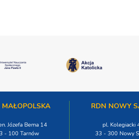
wystawiane w
Teresy Wielkiej
niecodziennych
okolicznościach
 MAŁOPOLSKA
RDN NOWY S
gen. Józefa Bema 14
pl. Kolegiacki 
3 - 100 Tarnów
33 - 300 Nowy S