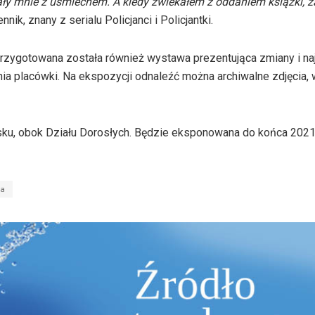
witały mnie z uśmiechem. A kiedy zwlekałem z oddaniem książki, 
ik, znany z serialu Policjanci i Policjantki.
przygotowana została również wystawa prezentująca zmiany i na
enia placówki. Na ekspozycji odnaleźć można archiwalne zdjęcia, 
sku, obok Działu Dorosłych. Będzie eksponowana do końca 2021
ka