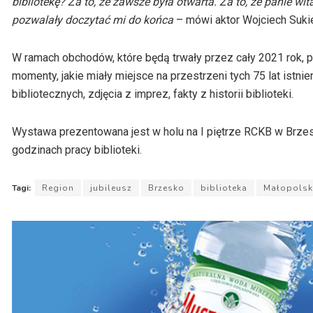
bibliotekę? Za to, że zawsze była otwarta. Za to, że panie 
pozwalały doczytać mi do końca
– mówi aktor Wojciech Sukienn
W ramach obchodów, które będą trwały przez cały 2021 rok, 
momenty, jakie miały miejsce na przestrzeni tych 75 lat istni
bibliotecznych, zdjęcia z imprez, fakty z historii biblioteki.
Wystawa prezentowana jest w holu na I piętrze RCKB w Brze
godzinach pracy biblioteki.
Tagi:
Region
jubileusz
Brzesko
biblioteka
Małopols