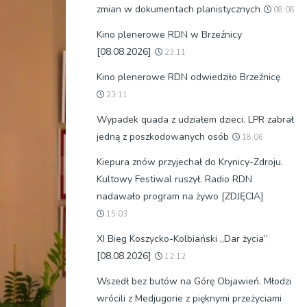
zmian w dokumentach planistycznych
08:08
Kino plenerowe RDN w Brzeźnicy
[08.08.2026]
23:11
Kino plenerowe RDN odwiedziło Brzeźnicę
23:11
Wypadek quada z udziałem dzieci. LPR zabrał
jedną z poszkodowanych osób
18:06
Kiepura znów przyjechał do Krynicy-Zdroju.
Kultowy Festiwal ruszył. Radio RDN
nadawało program na żywo [ZDJĘCIA]
15:03
XI Bieg Koszycko-Kolbiański „Dar życia”
[08.08.2026]
12:12
Wszedł bez butów na Górę Objawień. Młodzi
wrócili z Medjugorie z pięknymi przeżyciami