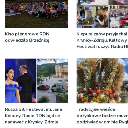
Kino plenerowe RDN
Kiepura znów przyjechał
odwiedziło Brzeźnicę
Krynicy-Zdroju. Kultowy
Festiwal ruszył. Radio 
nadawało program na ż
[ZDJĘCIA]
Rusza 59. Festiwal im. Jana
Tradycyjne wieńce
Kiepury. Radio RDN będzie
dożynkowe będzie moż
nadawać z Krynicy-Zdroju
podziwiać w gminie Rygl