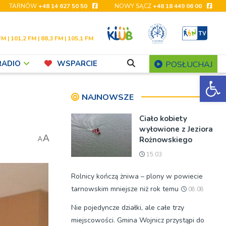
TARNÓW
+48 14 627 50 50
NOWY SĄCZ
+48 18 449 06 00
FM | 101,2 FM | 88,3 FM | 105,1 FM
RADIO
WSPARCIE
POSŁUCHAJ
Ot
NAJNOWSZE
Ciało kobiety
wyłowione z Jeziora
A
Rożnowskiego
A
15:03
Rolnicy kończą żniwa – plony w powiecie
tarnowskim mniejsze niż rok temu
08:08
Nie pojedyncze działki, ale całe trzy
miejscowości. Gmina Wojnicz przystąpi do