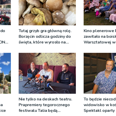
 do
Tutaj grzyb gra główną rolę.
Kino plenerowe
Borzęcin odlicza godziny do
zawitało na boisk
RDN
święta, które wyrosło na
Warsztatowej w
ywo
tradycji pokoleń
Nie tylko na deskach teatru.
To będzie niecod
na
Prapremiery tegorocznego
widowisko w koś
ice
festiwalu Talia będą
Spektakl oparty 