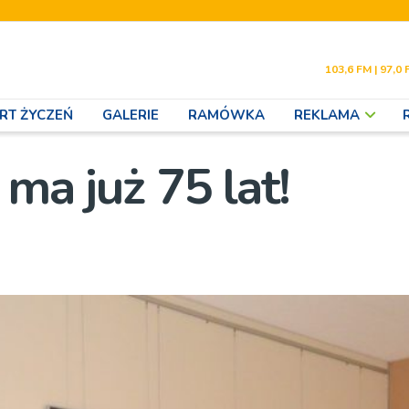
103,6 FM | 97,0 
RT ŻYCZEŃ
GALERIE
RAMÓWKA
REKLAMA
ma już 75 lat!