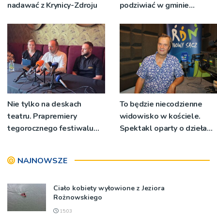
nadawać z Krynicy-Zdroju
podziwiać w gminie
Ryglice
Nie tylko na deskach
To będzie niecodzienne
teatru. Prapremiery
widowisko w kościele.
tegorocznego festiwalu
Spektakl oparty o dzieła
Talia będą wystawiane w
św. Teresy Wielkiej
niecodziennych
NAJNOWSZE
okolicznościach
Ciało kobiety wyłowione z Jeziora
Rożnowskiego
15:03