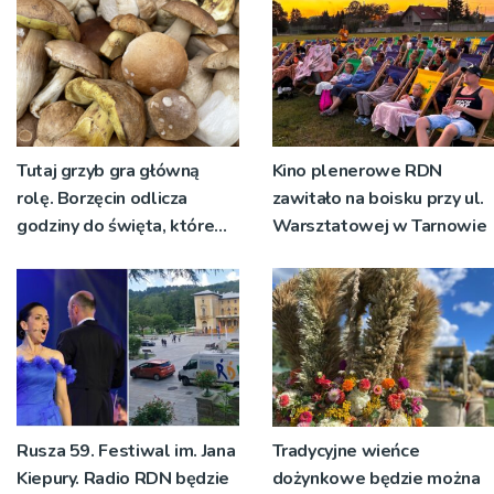
żywo [ZDJĘCIA]
Tutaj grzyb gra główną
Kino plenerowe RDN
rolę. Borzęcin odlicza
zawitało na boisku przy ul.
godziny do święta, które
Warsztatowej w Tarnowie
wyrosło na tradycji
pokoleń
Rusza 59. Festiwal im. Jana
Tradycyjne wieńce
Kiepury. Radio RDN będzie
dożynkowe będzie można