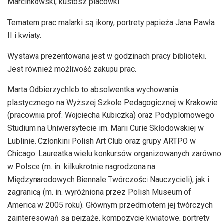
Marcinkowski, kustosz placówki.
Tematem prac malarki są ikony, portrety papieża Jana Pawła
II i kwiaty.
Wystawa prezentowana jest w godzinach pracy biblioteki.
Jest również możliwość zakupu prac.
Marta Odbierzychleb to absolwentka wychowania
plastycznego na Wyższej Szkole Pedagogicznej w Krakowie
(pracownia prof. Wojciecha Kubiczka) oraz Podyplomowego
Studium na Uniwersytecie im. Marii Curie Skłodowskiej w
Lublinie. Członkini Polish Art Club oraz grupy ARTPO w
Chicago. Laureatka wielu konkursów organizowanych zarówno
w Polsce (m. in. kilkukrotnie nagrodzona na
Międzynarodowych Biennale Twórczości Nauczycieli), jak i
zagranicą (m. in. wyróżniona przez Polish Museum of
America w 2005 roku). Głównym przedmiotem jej twórczych
zainteresowań są pejzaże, kompozycje kwiatowe, portrety