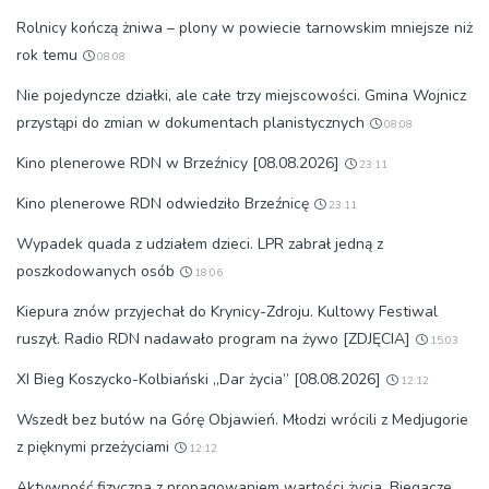
Rolnicy kończą żniwa – plony w powiecie tarnowskim mniejsze niż
rok temu
08:08
Nie pojedyncze działki, ale całe trzy miejscowości. Gmina Wojnicz
przystąpi do zmian w dokumentach planistycznych
08:08
Kino plenerowe RDN w Brzeźnicy [08.08.2026]
23:11
Kino plenerowe RDN odwiedziło Brzeźnicę
23:11
Wypadek quada z udziałem dzieci. LPR zabrał jedną z
poszkodowanych osób
18:06
Kiepura znów przyjechał do Krynicy-Zdroju. Kultowy Festiwal
ruszył. Radio RDN nadawało program na żywo [ZDJĘCIA]
15:03
XI Bieg Koszycko-Kolbiański „Dar życia” [08.08.2026]
12:12
Wszedł bez butów na Górę Objawień. Młodzi wrócili z Medjugorie
z pięknymi przeżyciami
12:12
Aktywność fizyczna z propagowaniem wartości życia. Biegacze