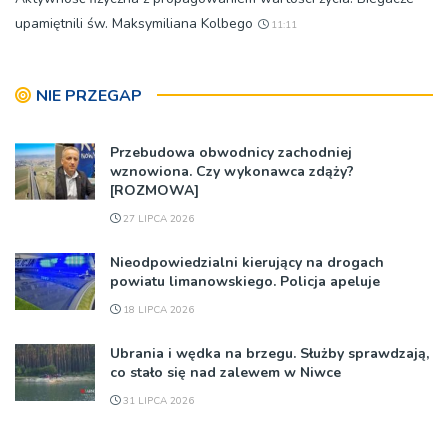
upamiętnili św. Maksymiliana Kolbego
11:11
NIE PRZEGAP
Przebudowa obwodnicy zachodniej
wznowiona. Czy wykonawca zdąży?
[ROZMOWA]
27 LIPCA 2026
Nieodpowiedzialni kierujący na drogach
powiatu limanowskiego. Policja apeluje
18 LIPCA 2026
Ubrania i wędka na brzegu. Służby sprawdzają,
co stało się nad zalewem w Niwce
31 LIPCA 2026