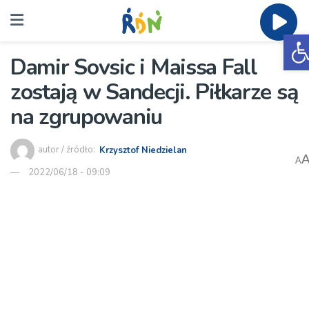
O
Damir Sovsic i Maissa Fall
zostają w Sandecji. Piłkarze są
na zgrupowaniu
autor / źródło:
Krzysztof Niedzielan
A
2022/06/18 - 09:09