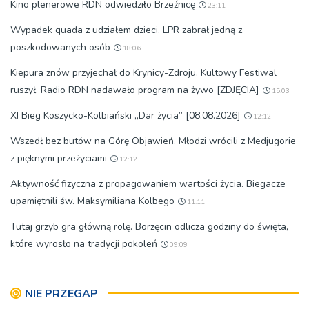
Kino plenerowe RDN odwiedziło Brzeźnicę
23:11
Wypadek quada z udziałem dzieci. LPR zabrał jedną z
poszkodowanych osób
18:06
Kiepura znów przyjechał do Krynicy-Zdroju. Kultowy Festiwal
ruszył. Radio RDN nadawało program na żywo [ZDJĘCIA]
15:03
XI Bieg Koszycko-Kolbiański „Dar życia” [08.08.2026]
12:12
Wszedł bez butów na Górę Objawień. Młodzi wrócili z Medjugorie
z pięknymi przeżyciami
12:12
Aktywność fizyczna z propagowaniem wartości życia. Biegacze
upamiętnili św. Maksymiliana Kolbego
11:11
Tutaj grzyb gra główną rolę. Borzęcin odlicza godziny do święta,
które wyrosło na tradycji pokoleń
09:09
NIE PRZEGAP