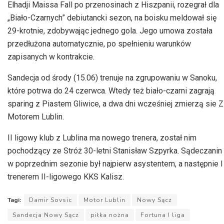
Elhadji Maissa Fall po przenosinach z Hiszpanii, rozegrał dla
„Biało-Czarnych” debiutancki sezon, na boisku meldował się
29-krotnie, zdobywając jednego gola. Jego umowa została
przedłużona automatycznie, po spełnieniu warunków
zapisanych w kontrakcie.
Sandecja od środy (15.06) trenuje na zgrupowaniu w Sanoku,
które potrwa do 24 czerwca. Wtedy też biało-czarni zagrają
sparing z Piastem Gliwice, a dwa dni wcześniej zmierzą sie Z
Motorem Lublin.
II ligowy klub z Lublina ma nowego trenera, został nim
pochodzący ze Stróż 30-letni Stanisław Szpyrka. Sądeczanin
w poprzednim sezonie był najpierw asystentem, a następnie I
trenerem II-ligowego KKS Kalisz.
Tagi:
Damir Sovsic
Motor Lublin
Nowy Sącz
Sandecja Nowy Sącz
piłka nożna
Fortuna I liga