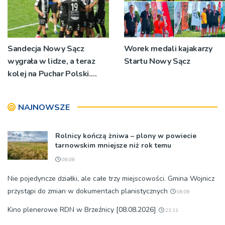
Sandecja Nowy Sącz
Worek medali kajakarzy
wygrała w lidze, a teraz
Startu Nowy Sącz
kolej na Puchar Polski.
„Chcemy wygrywać”
NAJNOWSZE
Rolnicy kończą żniwa – plony w powiecie
tarnowskim mniejsze niż rok temu
08:08
Nie pojedyncze działki, ale całe trzy miejscowości. Gmina Wojnicz
przystąpi do zmian w dokumentach planistycznych
08:08
Kino plenerowe RDN w Brzeźnicy [08.08.2026]
23:11