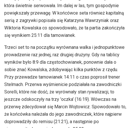
która świetnie serwowała. Im dalej w las, tym gospodynie
powiększały przewagę. W końcówce seta również kapitalną
serią z zagrywki popisała się Katarzyna Wawrzyniak oraz
Wiktoria Kowalska co spowodowało, że ta partia zakończyła
się wynikiem 25:11 dla tarnowianek.
Trzeci set to na początku wyrównana walka i jednopunktowe
prowadzenie raz jednej, raz drugiej drużyny. Gdy na tablicy
wyników było 8:9 dla częstochowianek, ponownie dała o
sobie znać Kowalska, zdobywając kilka punktów z rzędu.
Przy przewadze tarnowianek 14:11 o czas poprosił trener
Stelmach. Przerwa wyśmienicie podziałała na zawodniczki
Sorelli, które nie dość, że wyrównały stan rywalizacji, to
jeszcze odskoczyły na trzy 'oczka’ (16:19). Wówczas na
przerwę zdecydował się Marcin Wojtowicz. Spowodowało to,
że końcówka należała do jego zawodniczek, które najpierw
doprowadziły do remisu (21:21), a następnie po