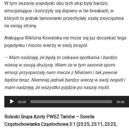
W tym sezonie pojedynki obu tych ekip były bardzo
emocjonujące i kończyły się dopiero w tie-breakach, w
których to jednak tarnowianki przechylały szalę zwycięstwa
na swoją stronę.
Atakująca Wiktoria Kowalska nie może się już doczekać tego
pojedynku i mocno wierzy w swój zespół.
– Mam nadzieję, że będą to ciekawe spotkania i bardzo
wierzę w swoją drużynę. Wiem że w tym sezonie sporo
emocji przysparzały nam mecze z Mielcem i tak pewnie
będzie teraz. Niemniej jednak bardzo wierzę w swój zespół i
mam nadzieję, że wszystko pójdzie po naszej myśli.
Odtwarzacz
00:00
00:00
plików
dźwiękowych
Roleski Grupa Azoty PWSZ Tarnów – Sorella
Częstochowianka Częstochowa 3:1 (23:25, 25:11, 25:23,