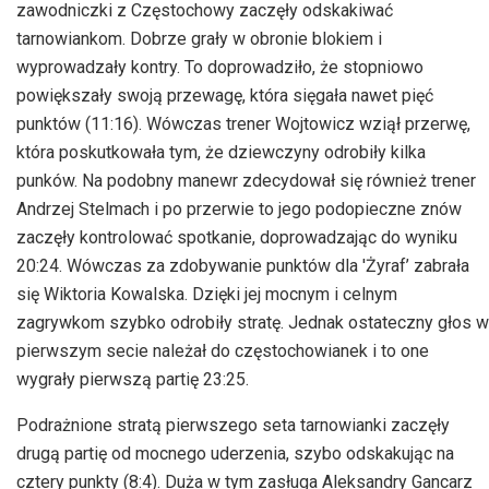
zawodniczki z Częstochowy zaczęły odskakiwać
tarnowiankom. Dobrze grały w obronie blokiem i
wyprowadzały kontry. To doprowadziło, że stopniowo
powiększały swoją przewagę, która sięgała nawet pięć
punktów (11:16). Wówczas trener Wojtowicz wziął przerwę,
która poskutkowała tym, że dziewczyny odrobiły kilka
punków. Na podobny manewr zdecydował się również trener
Andrzej Stelmach i po przerwie to jego podopieczne znów
zaczęły kontrolować spotkanie, doprowadzając do wyniku
20:24. Wówczas za zdobywanie punktów dla 'Żyraf’ zabrała
się Wiktoria Kowalska. Dzięki jej mocnym i celnym
zagrywkom szybko odrobiły stratę. Jednak ostateczny głos w
pierwszym secie należał do częstochowianek i to one
wygrały pierwszą partię 23:25.
Podrażnione stratą pierwszego seta tarnowianki zaczęły
drugą partię od mocnego uderzenia, szybo odskakując na
cztery punkty (8:4). Duża w tym zasługa Aleksandry Gancarz