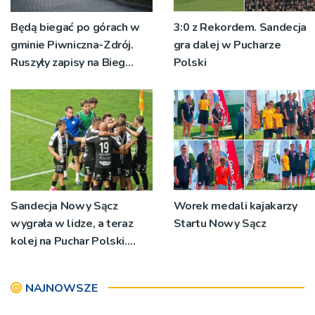
Będą biegać po górach w
3:0 z Rekordem. Sandecja
gminie Piwniczna-Zdrój.
gra dalej w Pucharze
Ruszyły zapisy na Bieg
Polski
Ryśca
Sandecja Nowy Sącz
Worek medali kajakarzy
wygrała w lidze, a teraz
Startu Nowy Sącz
kolej na Puchar Polski.
„Chcemy wygrywać”
NAJNOWSZE