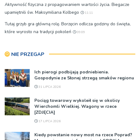
Aktywność fizyczna z propagowaniem wartości życia. Biegacze
upamiętnili św. Maksymiliana Kolbego
11:11
Tutaj grzyb gra główną rolę. Borzęcin odlicza godziny do święta,
które wyrosło na tradycji pokoleń
09:09
NIE PRZEGAP
Ich pierogi podbijają podniebienia.
Gospodynie ze Słonej strzegą smaków regionu
31 LIPCA 2026
Pociąg towarowy wykoleił się w okolicy
Wierchomli Wielkiej. Wagony w rzece
[ZDJĘCIA]
17 LIPCA 2026
Kiedy powstanie nowy most na rzece Poprad?