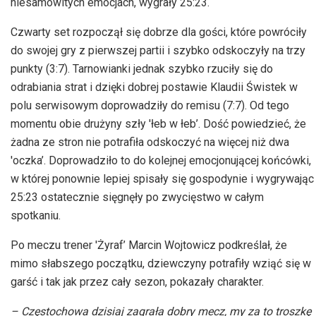
niesamowitych emocjach, wygrały 25:23.
Czwarty set rozpoczął się dobrze dla gości, które powróciły
do swojej gry z pierwszej partii i szybko odskoczyły na trzy
punkty (3:7). Tarnowianki jednak szybko rzuciły się do
odrabiania strat i dzięki dobrej postawie Klaudii Świstek w
polu serwisowym doprowadziły do remisu (7:7). Od tego
momentu obie drużyny szły 'łeb w łeb’. Dość powiedzieć, że
żadna ze stron nie potrafiła odskoczyć na więcej niż dwa
'oczka’. Doprowadziło to do kolejnej emocjonującej końcówki,
w której ponownie lepiej spisały się gospodynie i wygrywając
25:23 ostatecznie sięgnęły po zwycięstwo w całym
spotkaniu.
Po meczu trener 'Żyraf’ Marcin Wojtowicz podkreślał, że
mimo słabszego początku, dziewczyny potrafiły wziąć się w
garść i tak jak przez cały sezon, pokazały charakter.
– Częstochowa dzisiaj zagrała dobry mecz, my za to troszkę