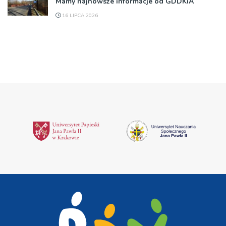
Mamy najnowsze informacje od GDDKiA
16 LIPCA 2026