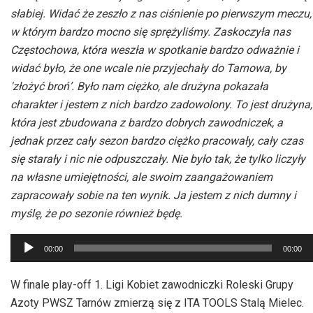
słabiej. Widać że zeszło z nas ciśnienie po pierwszym meczu,
w którym bardzo mocno się sprężyliśmy. Zaskoczyła nas
Częstochowa, która weszła w spotkanie bardzo odważnie i
widać było, że one wcale nie przyjechały do Tarnowa, by
'złożyć broń’. Było nam ciężko, ale drużyna pokazała
charakter i jestem z nich bardzo zadowolony. To jest drużyna,
która jest zbudowana z bardzo dobrych zawodniczek, a
jednak przez cały sezon bardzo ciężko pracowały, cały czas
się starały i nic nie odpuszczały. Nie było tak, że tylko liczyły
na własne umiejętności, ale swoim zaangażowaniem
zapracowały sobie na ten wynik. Ja jestem z nich dumny i
myślę, że po sezonie również będę.
Odtwarzacz
00:00
00:00
plików
dźwiękowych
W finale play-off 1. Ligi Kobiet zawodniczki Roleski Grupy
Azoty PWSZ Tarnów zmierzą się z ITA TOOLS Stalą Mielec.