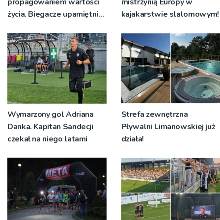
propagowaniem wartości
mistrzynią Europy w
życia. Biegacze upamiętnili
kajakarstwie slalomowym!
św. Maksymiliana Kolbego
Wymarzony gol Adriana
Strefa zewnętrzna
Danka. Kapitan Sandecji
Pływalni Limanowskiej już
czekał na niego latami
działa!