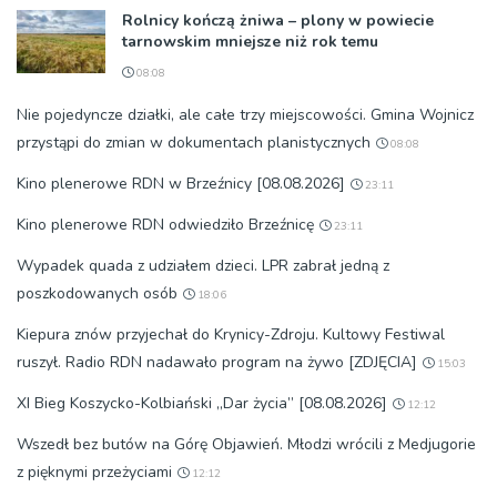
Rolnicy kończą żniwa – plony w powiecie
tarnowskim mniejsze niż rok temu
08:08
Nie pojedyncze działki, ale całe trzy miejscowości. Gmina Wojnicz
przystąpi do zmian w dokumentach planistycznych
08:08
Kino plenerowe RDN w Brzeźnicy [08.08.2026]
23:11
Kino plenerowe RDN odwiedziło Brzeźnicę
23:11
Wypadek quada z udziałem dzieci. LPR zabrał jedną z
poszkodowanych osób
18:06
Kiepura znów przyjechał do Krynicy-Zdroju. Kultowy Festiwal
ruszył. Radio RDN nadawało program na żywo [ZDJĘCIA]
15:03
XI Bieg Koszycko-Kolbiański „Dar życia” [08.08.2026]
12:12
Wszedł bez butów na Górę Objawień. Młodzi wrócili z Medjugorie
z pięknymi przeżyciami
12:12