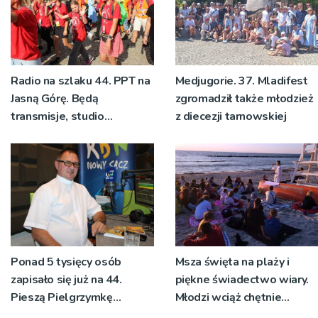
Radio na szlaku 44. PPT na
Medjugorie. 37. Mladifest
Jasną Górę. Będą
zgromadził także młodzież
transmisje, studio
z diecezji tarnowskiej
pielgrzymkowe,
pozdrowienia
Ponad 5 tysięcy osób
Msza święta na plaży i
zapisało się już na 44.
piękne świadectwo wiary.
Pieszą Pielgrzymkę
Młodzi wciąż chętnie
Tarnowską [WIDEO]
wyjeżdżają na oazy