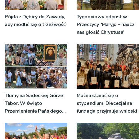
Pójdą z Dębicy do Zawady,
Tygodniowy odpust w
aby modlić się o trzeźwość
Przeczycy. 'Maryjo – naucz
nas głosić Chrystusa’
Tłumy na Sądeckiej Górze
Można starać się o
Tabor. W święto
stypendium. Diecezjalna
Przemienienia Pańskiego
fundacja przyjmuje wnioski
bp Jeż przypominał o
znaczeniu Sakramentów
[ZDJĘCIA]