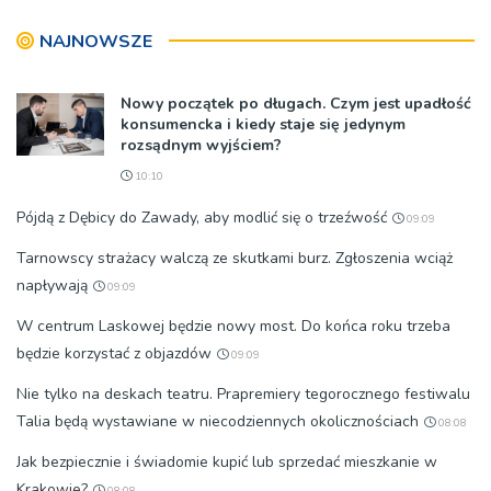
NAJNOWSZE
Nowy początek po długach. Czym jest upadłość
konsumencka i kiedy staje się jedynym
rozsądnym wyjściem?
10:10
Pójdą z Dębicy do Zawady, aby modlić się o trzeźwość
09:09
Tarnowscy strażacy walczą ze skutkami burz. Zgłoszenia wciąż
napływają
09:09
W centrum Laskowej będzie nowy most. Do końca roku trzeba
będzie korzystać z objazdów
09:09
Nie tylko na deskach teatru. Prapremiery tegorocznego festiwalu
Talia będą wystawiane w niecodziennych okolicznościach
08:08
Jak bezpiecznie i świadomie kupić lub sprzedać mieszkanie w
Krakowie?
08:08