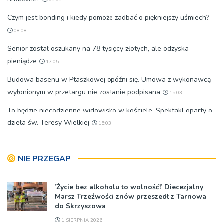
Czym jest bonding i kiedy pomoże zadbać o piękniejszy uśmiech?
08:08
Senior został oszukany na 78 tysięcy złotych, ale odzyska
pieniądze
17:05
Budowa basenu w Ptaszkowej opóźni się. Umowa z wykonawcą
wyłonionym w przetargu nie zostanie podpisana
15:03
To będzie niecodzienne widowisko w kościele. Spektakl oparty o
dzieła św. Teresy Wielkiej
15:03
NIE PRZEGAP
’Życie bez alkoholu to wolność!’ Diecezjalny
Marsz Trzeźwości znów przeszedł z Tarnowa
do Skrzyszowa
1 SIERPNIA 2026