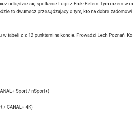
eż odbędzie się spotkanie Legii z Bruk-Betem. Tym razem w r
 będzie to dwumecz przesądzający o tym, kto na dobre zadomowi 
 w tabeli z z 12 punktami na koncie. Prowadzi Lech Poznań. Ko
(CANAL+ Sport / nSport+)
rt / CANAL+ 4K)