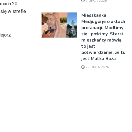
9 LIPCA 2026
amach 20.
się w strefie
Mieszkanka
Medjugorje o aktach
profanacji: Modlimy
się i pościmy. Starsi
lejorz
mieszkańcy mówią,
to jest
potwierdzenie, że tu
jest Matka Boża
29 LIPCA 2026