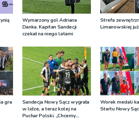
ynią
Wymarzony gol Adriana
Strefa zewnętrz
Danka. Kapitan Sandecji
Limanowskiej już 
czekał na niego latami
a gra
Sandecja Nowy Sącz wygrała
Worek medali ka
w lidze, a teraz kolej na
Startu Nowy Sąc
Puchar Polski. „Chcemy
wygrywać”