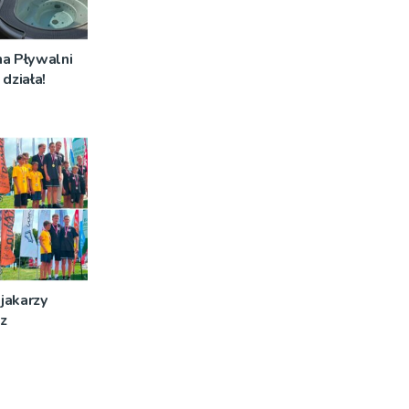
na Pływalni
działa!
jakarzy
z