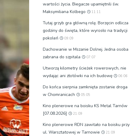
wartości życia. Biegacze upamiętnili św.
Maksymiliana Kolbego
11:11
Tutaj grzyb gra główną rolę. Borzęcin odlicza
godziny do święta, które wyrosło na tradycji
pokoleń
09:09
Dachowanie w Mszanie Dolnej. Jedna osoba
zabrana do szpitala
07:07
Utworzą kilometry ścieżek rowerowych, nie
wydając ani złotówki na ich budowę
06:06
Do końca sierpnia zamknięta zostanie droga
w Chomranicach
05:05
Kino plenerowe na boisku KS Metal Tarnów
[07.08.2026]
21:09
Kino plenerowe RDN zawitało na boisku przy
ul. Warsztatowej w Tarnowie
21:09