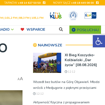
TARNÓW
+48 14 627 50 50
NOWY SĄCZ
+48 18 449 06 00
FM | 101,2 FM | 88,3 FM | 105,1 FM
RADIO
WSPARCIE
POSŁUCHAJ
Ot
KO
NAJNOWSZE
XI Bieg Koszycko-
Kolbiański „Dar
życia” [08.08.2026]
12:12
A
A
Wszedł bez butów na Górę Objawień. Młodzi
wrócili z Medjugorie z pięknymi przeżyciami
12:12
Aktywność fizyczna z propagowaniem