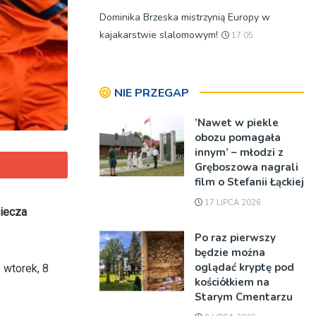
Dominika Brzeska mistrzynią Europy w
kajakarstwie slalomowym!
17:05
NIE PRZEGAP
’Nawet w piekle
obozu pomagała
innym’ – młodzi z
Gręboszowa nagrali
film o Stefanii Łąckiej
17 LIPCA 2026
ciecza
Po raz pierwszy
będzie można
oglądać kryptę pod
 wtorek, 8
kościółkiem na
Starym Cmentarzu