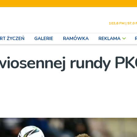
103,6 FM | 97,0 
RT ŻYCZEŃ
GALERIE
RAMÓWKA
REKLAMA
wiosennej rundy P