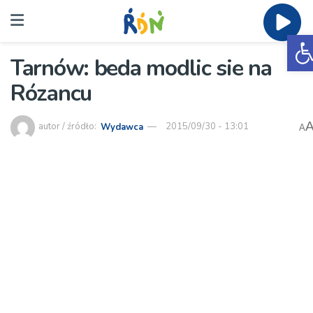
O
Tarnów: beda modlic sie na
Rózancu
autor / źródło:
Wydawca
2015/09/30 - 13:01
A