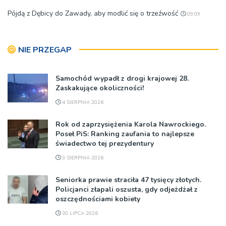
Pójdą z Dębicy do Zawady, aby modlić się o trzeźwość
09:09
NIE PRZEGAP
Samochód wypadł z drogi krajowej 28.
Zaskakujące okoliczności!
4 SIERPNIA 2026
Rok od zaprzysiężenia Karola Nawrockiego.
Poseł PiS: Ranking zaufania to najlepsze
świadectwo tej prezydentury
3 SIERPNIA 2026
Seniorka prawie straciła 47 tysięcy złotych.
Policjanci złapali oszusta, gdy odjeżdżał z
oszczędnościami kobiety
30 LIPCA 2026