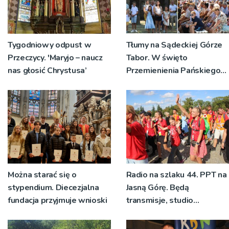
Tygodniowy odpust w
Tłumy na Sądeckiej Górze
Przeczycy. 'Maryjo – naucz
Tabor. W święto
nas głosić Chrystusa’
Przemienienia Pańskiego
bp Jeż przypominał o
znaczeniu Sakramentów
[ZDJĘCIA]
Można starać się o
Radio na szlaku 44. PPT na
stypendium. Diecezjalna
Jasną Górę. Będą
fundacja przyjmuje wnioski
transmisje, studio
pielgrzymkowe,
pozdrowienia