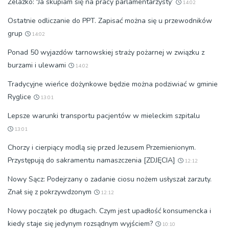
Żelazko: 'Ja skupiam się na pracy parlamentarzysty’
14:02
Ostatnie odliczanie do PPT. Zapisać można się u przewodników
grup
14:02
Ponad 50 wyjazdów tarnowskiej straży pożarnej w związku z
burzami i ulewami
14:02
Tradycyjne wieńce dożynkowe będzie można podziwiać w gminie
Ryglice
13:01
Lepsze warunki transportu pacjentów w mieleckim szpitalu
13:01
Chorzy i cierpiący modlą się przed Jezusem Przemienionym.
Przystępują do sakramentu namaszczenia [ZDJĘCIA]
12:12
Nowy Sącz: Podejrzany o zadanie ciosu nożem usłyszał zarzuty.
Znał się z pokrzywdzonym
12:12
Nowy początek po długach. Czym jest upadłość konsumencka i
kiedy staje się jedynym rozsądnym wyjściem?
10:10