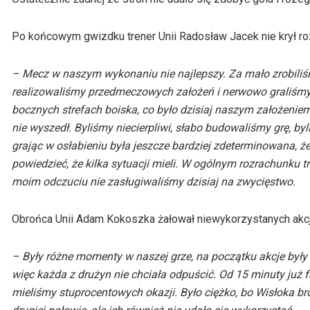
Po końcowym gwizdku trener Unii Radosław Jacek nie krył ro
– Mecz w naszym wykonaniu nie najlepszy. Za mało zrobiliśmy
realizowaliśmy przedmeczowych założeń i nerwowo graliśmy. 
bocznych strefach boiska, co było dzisiaj naszym założenie
nie wyszedł. Byliśmy niecierpliwi, słabo budowaliśmy grę, by
grając w osłabieniu była jeszcze bardziej zdeterminowana, że
powiedzieć, że kilka sytuacji mieli. W ogólnym rozrachunku t
moim odczuciu nie zasługiwaliśmy dzisiaj na zwycięstwo.
Obrońca Unii Adam Kokoszka żałował niewykorzystanych akcj
– Były różne momenty w naszej grze, na początku akcje były 
więc każda z drużyn nie chciała odpuścić. Od 15 minuty już f
mieliśmy stuprocentowych okazji. Było ciężko, bo Wisłoka br