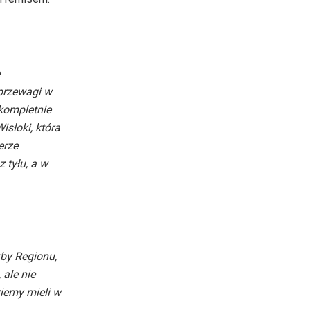
 przewagi w
 kompletnie
isłoki, która
erze
 tyłu, a w
rby Regionu,
 ale nie
ziemy mieli w