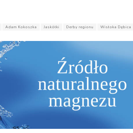
Adam Kokoszka
Jaskółki
Derby regionu
Wisłoka Dębica