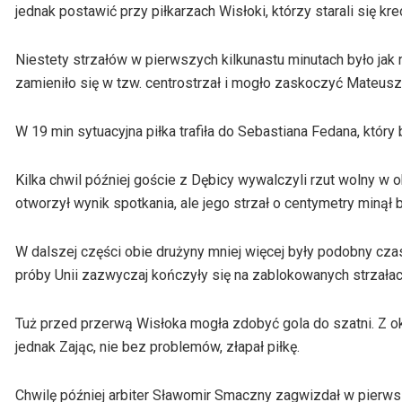
jednak postawić przy piłkarzach Wisłoki, którzy starali się kr
Niestety strzałów w pierwszych kilkunastu minutach było ja
zamieniło się w tzw. centrostrzał i mogło zaskoczyć Mateusza
W 19 min sytuacyjna piłka trafiła do Sebastiana Fedana, który
Kilka chwil później goście z Dębicy wywalczyli rzut wolny w 
otworzył wynik spotkania, ale jego strzał o centymetry minął 
W dalszej części obie drużyny mniej więcej były podobny czas 
próby Unii zazwyczaj kończyły się na zablokowanych strzałac
Tuż przed przerwą Wisłoka mogła zdobyć gola do szatni. Z ok
jednak Zając, nie bez problemów, złapał piłkę.
Chwilę później arbiter Sławomir Smaczny zagwizdał w pierwsze