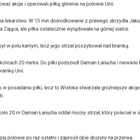
eować akcje i operowali piłką głównie na połowie Unii.
k na lekarstwo. W 15 min dośrodkowanie z prawego skrzydła Jak
 Zająca, ale piłka ostatecznie wylądowała na górnej siatce.
 był w polu karnym, lecz jego strzał poszybował nad bramką.
okolicach 20 metra. Do piłki podszedł Damian Łanucha i niewiele 
bramkę Unii.
w posiadaniu piłki, lecz to Wisłoka stwarzała groźniejsze akcje.
h.
oło 20 m Damian Łanucha oddał mocny strzał, który poleciał w ś
j połowie po raz ostatni i zaprosił obie drużyny na przerwę.