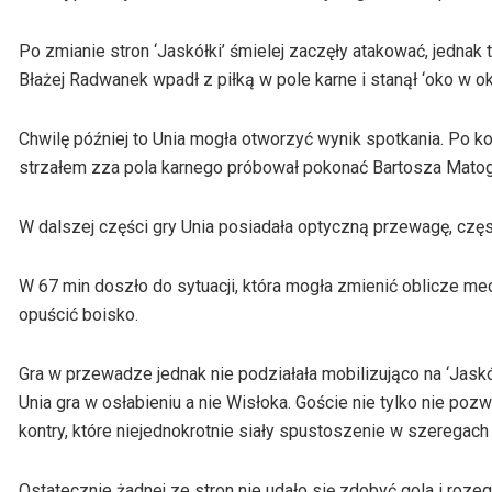
Po zmianie stron ‘Jaskółki’ śmielej zaczęły atakować, jednak
Błażej Radwanek wpadł z piłką w pole karne i stanął ‘oko w ok
Chwilę później to Unia mogła otworzyć wynik spotkania. Po kor
strzałem zza pola karnego próbował pokonać Bartosza Matogę,
W dalszej części gry Unia posiadała optyczną przewagę, czę
W 67 min doszło do sytuacji, która mogła zmienić oblicze me
opuścić boisko.
Gra w przewadze jednak nie podziałała mobilizująco na ‘Jaskół
Unia gra w osłabieniu a nie Wisłoka. Goście nie tylko nie poz
kontry, które niejednokrotnie siały spustoszenie w szeregach
Ostatecznie żadnej ze stron nie udało się zdobyć gola i ro