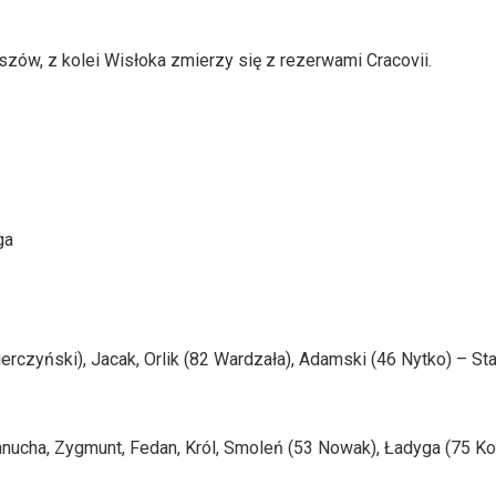
eszów, z kolei Wisłoka zmierzy się z rezerwami Cracovii.
ga
rczyński), Jacak, Orlik (82 Wardzała), Adamski (46 Nytko) – St
nucha, Zygmunt, Fedan, Król, Smoleń (53 Nowak), Ładyga (75 Ko