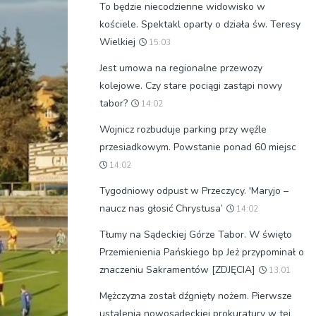
To będzie niecodzienne widowisko w
kościele. Spektakl oparty o działa św. Teresy
Wielkiej
15:03
Jest umowa na regionalne przewozy
kolejowe. Czy stare pociągi zastąpi nowy
tabor?
14:02
Wojnicz rozbuduje parking przy węźle
przesiadkowym. Powstanie ponad 60 miejsc
14:02
Tygodniowy odpust w Przeczycy. 'Maryjo –
naucz nas głosić Chrystusa’
14:02
Tłumy na Sądeckiej Górze Tabor. W święto
Przemienienia Pańskiego bp Jeż przypominał o
znaczeniu Sakramentów [ZDJĘCIA]
13:01
Mężczyzna został dźgnięty nożem. Pierwsze
ustalenia nowosądeckiej prokuratury w tej