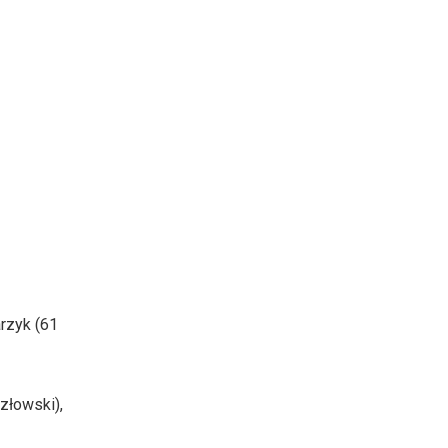
arzyk (61
złowski),