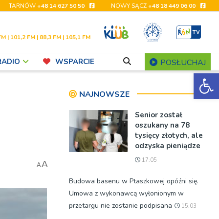
TARNÓW
+48 14 627 50 50
NOWY SĄCZ
+48 18 449 06 00
FM | 101,2 FM | 88,3 FM | 105,1 FM
RADIO
WSPARCIE
POSŁUCHAJ
Ot
NAJNOWSZE
Senior został
oszukany na 78
tysięcy złotych, ale
odzyska pieniądze
17:05
A
A
Budowa basenu w Ptaszkowej opóźni się.
Umowa z wykonawcą wyłonionym w
przetargu nie zostanie podpisana
15:03