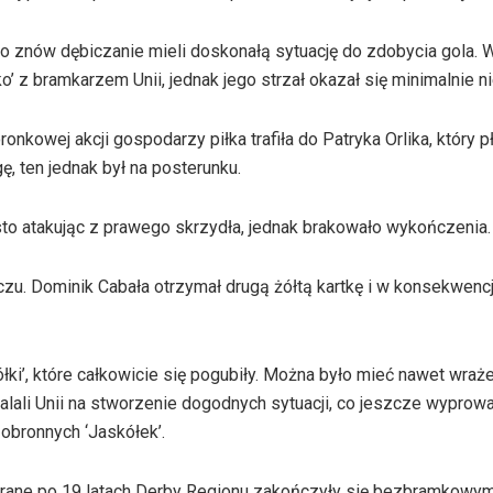
 to znów dębiczanie mieli doskonałą sytuację do zdobycia gola. 
o’ z bramkarzem Unii, jednak jego strzał okazał się minimalnie ni
onkowej akcji gospodarzy piłka trafiła do Patryka Orlika, który 
 ten jednak był na posterunku.
sto atakując z prawego skrzydła, jednak brakowało wykończenia.
czu. Dominik Cabała otrzymał drugą żółtą kartkę i w konsekwencj
ki’, które całkowicie się pogubiły. Można było mieć nawet wraże
walali Unii na stworzenie dogodnych sytuacji, co jeszcze wyprow
 obronnych ‘Jaskółek’.
zegrane po 19 latach Derby Regionu zakończyły się bezbramkowy