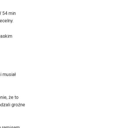
W 54 min
ecelny.
płaskim
i musiał
nie, że to
adzali groźne
m remisem.