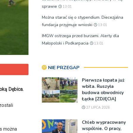
sprawie
13:01
Można starać się o stypendium. Diecezjalna
fundacja przyjmuje wnioski
13:01
IMGW ostrzega przed burzami. Alerty dla
Małopolski i Podkarpacia
13:01
NIE PRZEGAP
Pierwsza łopata już
wbita. Ruszyła
oką Dębica.
budowa obwodnicy
Łącka [ZDJĘCIA]
ostali
27 LIPCA 2026
Chleb wypracowany
wspólnie. O pracy,
us można