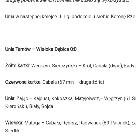
drugiej połowie, ale ich również nie udało się wykorzystać.
Unia w następnej kolejce III ligi podejmie u siebie Koronę Rz
Unia Tarnów – Wisłoka Dębica 0:0
Żółte kartki:
Węgrzyn, Sierczyński – Król, Cabała (dwie), Łady
Czerwona kartka:
Cabała (67 min – druga żółta)
Unia:
Zając – Kajpust, Kokoszka, Matyjeiwcz,– Węgrzyn (61 Sie
Kieroński), Biały, Sojda.
Wisłoka:
Matoga – Cabała, Rębisz, Radwanek (89 Palonek), Ła
Siedlik.