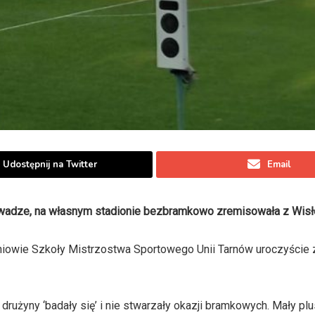
Udostępnij na Twitter
Email
zewadze, na własnym stadionie bezbramkowo zremisowała z Wisł
iowie Szkoły Mistrzostwa Sportowego Unii Tarnów uroczyście z
drużyny ‘badały się’ i nie stwarzały okazji bramkowych. Mały pl