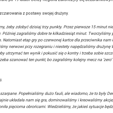
zczarowania z postawy swojej drużyny.
, żeby zdobyć dzisiaj trzy punkty. Przez pierwsze 15 minut nie
Później zagraliśmy dobre te kilkadziesiąt minut. Tworzyliśmy
m. Natomiast etap gry po czerwonej kartce dla przeciwnika nam
liśmy nerwowi przy rozegraniu i niestety napędzaliśmy drużynę W
by utrzymać ten wynik i pokusić się o kontry i trzeba sobie szcz
rzeba szanować ten punkt, bo zagraliśmy kolejny mecz na ‘zero’ z
i.
szarpane. Popełnialiśmy dużo fauli, ale wiadomo, że to były De
ajnie układała nam się gra, dominowaliśmy i kreowaliśmy akcje,
oniła pięcioma obrońcami. Wiedzieliśmy, że jakieś sytuacje będ