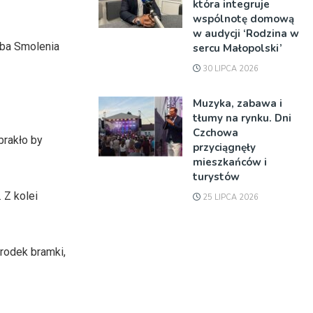
która integruje
wspólnotę domową
w audycji ‘Rodzina w
uba Smolenia
sercu Małopolski’
30 LIPCA 2026
Muzyka, zabawa i
tłumy na rynku. Dni
Czchowa
brakło by
przyciągnęły
mieszkańców i
turystów
 Z kolei
25 LIPCA 2026
rodek bramki,