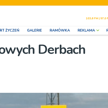
103,6 FM | 97,0 
RT ŻYCZEŃ
GALERIE
RAMÓWKA
REKLAMA
gowych Derbach