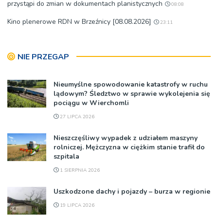
przystąpi do zmian w dokumentach planistycznych
08:08
Kino plenerowe RDN w Brzeźnicy [08.08.2026]
23:11
NIE PRZEGAP
Nieumyślne spowodowanie katastrofy w ruchu
lądowym? Śledztwo w sprawie wykolejenia się
pociągu w Wierchomli
27 LIPCA 2026
Nieszczęśliwy wypadek z udziałem maszyny
rolniczej. Mężczyzna w ciężkim stanie trafił do
szpitala
1 SIERPNIA 2026
Uszkodzone dachy i pojazdy – burza w regionie
19 LIPCA 2026