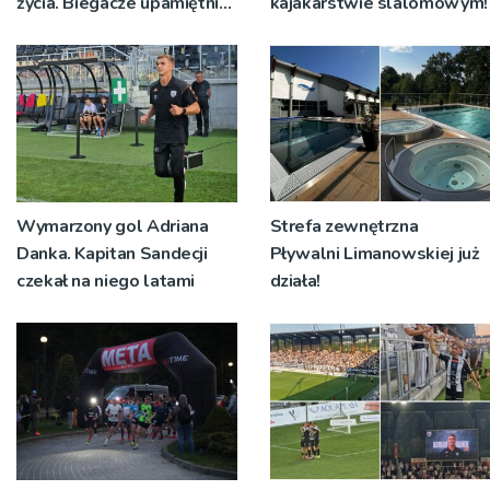
życia. Biegacze upamiętnili
kajakarstwie slalomowym!
św. Maksymiliana Kolbego
Wymarzony gol Adriana
Strefa zewnętrzna
Danka. Kapitan Sandecji
Pływalni Limanowskiej już
czekał na niego latami
działa!