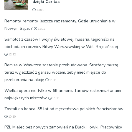
dzięki Caritas
13:01
Remonty, remonty, jeszcze raz remonty. Gdzie utrudnienia w
Nowym Sączu?
12:12
Samolot z czasów I wojny światowej, husaria, legioniści na
obchodach rocznicy Bitwy Warszawskiej w Woli Rzędzińskiej
12:12
Remiza w Wawrzce zostanie przebudowana. Strażacy muszą
teraz wyjeżdżać z garażu wozem, żeby mieć miejsce do
przebierania na akcję
11:11
Wielka opera nie tylko w filharmonii. Tarnów rozbrzmiał ariami
największych mistrzów
11:11
Zostali do końca. 35 lat od męczeństwa polskich franciszkanów
10:10
PZL Mielec bez nowych zamówień na Black Howki. Pracownicy