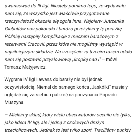
awansować do III ligi. Niestety pomimo tego, że wydawało
nam się, że wszystko jest właściwie przygotowane
rzeczywistość okazała się zgoła inna. Najpierw Jutrzenka
Giebułtów nas pokonała i bardzo przeżyliśmy tę porażkę.
Później nastąpiły komplikacje z meczem barażowym z
rezerwami Cracovii, przez które nie mogliśmy wystąpić w
najsilniejszym składzie. Na szczęście za trzecim razem udało
nam się postawić przysłowiową „kropkę nad i”
– mówi
Tomasz Matyjewicz.
Wygrana IV ligi i awans do baraży nie był jednak
oczywistością. Niemal do samego końca „Jaskółki” musiały
oglądać się za siebie i patrzeć na poczynania Popradu
Muszyna.
– Mieliśmy skład, który wielu obserwatorów oceniło nie tylko,
jako lidera IV ligi, ale i jedną z czołowych drużyn
trzecioligowych. Jednak to jest tylko sport. Traciliśmy punkty