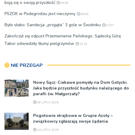
boją się o swoją przyszłość
09:09
PSZOK w Podegrodziu jest nieczynny
09:09
Było słabo. Sandecja „przyjęła” 3 gole w Świdniku
07:07
Zakończył się odpust Przemienienie Pańskiego. Sądecką Górę
Tabor odwiedziły tłumy pielgrzymów
22:10
NIE PRZEGAP
Nowy Sącz: Ciekawe pomysły na Dom Gotycki.
Jaka będzie przyszłość budynku należącego do
parafii św. Małgorzaty?
28 LIPCA 2026
Pogotowie strajkowe w Grupie Azoty –
związkowcy zgłaszają swoje żądania
14 LIPCA 2026