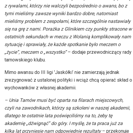
z rywalami, którzy nie walczyli bezpośrednio o awans, bo z
tymi mieliśmy zawsze wyniki bardzo dobre, natomiast
mieliśmy problem z zespołami, które szczególnie nastawiały
się na grę z nami. Porażka z Glinikiem czy punkty stracone w
ostatnich sekundach w meczu z Wolanią komplikowały nam
sytuację i sprawiały, że każde spotkanie było meczem o
„życie”, meczem o „wszystko”
– dodaje przewodniczący rady
tarnowskiego klubu.
Mimo awansu do III ligi 'Jaskółki’ nie zamierzają jednak
zrezygnować z ustalonej polityki i wciąż chcą opierać skład o
wychowanków z własnej akademii.
– Unia Tarnów musi być oparta na filarach miejscowych,
czyli na zawodnikach, którzy są szkoleni w naszej akademii,
dlatego te ostatnie lata poświęciliśmy na to, żeby tę
akademię „dźwignąć” do góry. I myślę, że ta praca już za
kilka lat przyniesie nam odpowiednie rezultaty
– przekonuje