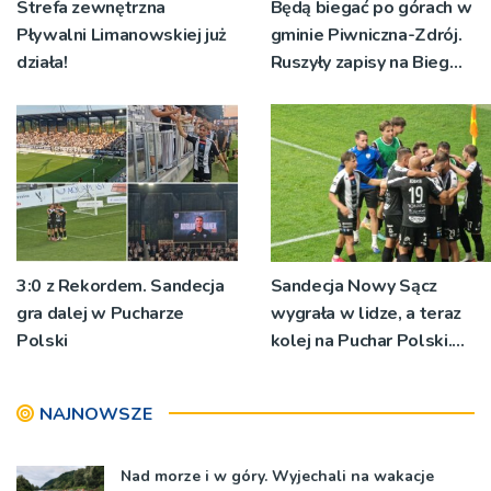
Strefa zewnętrzna
Będą biegać po górach w
Pływalni Limanowskiej już
gminie Piwniczna-Zdrój.
działa!
Ruszyły zapisy na Bieg
Ryśca
3:0 z Rekordem. Sandecja
Sandecja Nowy Sącz
gra dalej w Pucharze
wygrała w lidze, a teraz
Polski
kolej na Puchar Polski.
„Chcemy wygrywać”
NAJNOWSZE
Nad morze i w góry. Wyjechali na wakacje