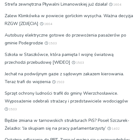
Strefa zewnętrzna Pływalni Limanowskiej już działa!
16:04
Zalew Klimkówka w powiecie gorlickim wysycha. Ważna decyzja
RZGW [ZDJĘCIA]
16:04
Autobusy elektryczne gotowe do przewożenia pasażerów po
gminie Podegrodzie
15:03
Szkoła w Staszkówce, która pamięta I wojnę światową
przechodzi przebudowę [WIDEO]
15:03
Jechał na podwójnym gazie z sądowym zakazem kierowania.
Teraz trafi do więzienia
15:03
Sprzęt ochrony ludności trafił do gminy Wierzchosławice.
Wyposażenie odebrali strażacy i przedstawiciele wodociągów
15:03
Będzie zmiana w tarnowskich strukturach PiS? Poseł Szczurek-
Żelazko: 'Ja skupiam się na pracy parlamentarzysty’
14:02
Ostatnie odliczanie do PPT. Zapisać można się u przewodników