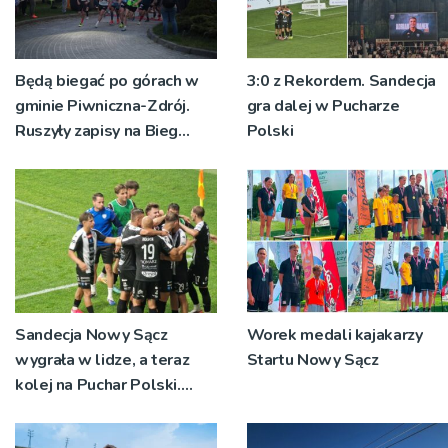
Będą biegać po górach w
3:0 z Rekordem. Sandecja
gminie Piwniczna-Zdrój.
gra dalej w Pucharze
Ruszyły zapisy na Bieg
Polski
Ryśca
Sandecja Nowy Sącz
Worek medali kajakarzy
wygrała w lidze, a teraz
Startu Nowy Sącz
kolej na Puchar Polski.
„Chcemy wygrywać”