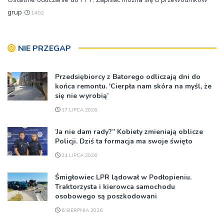
grup
14:02
NIE PRZEGAP
Przedsiębiorcy z Batorego odliczają dni do
końca remontu. 'Cierpła nam skóra na myśl, że
się nie wyrobią’
17 LIPCA 2026
’Ja nie dam rady?” Kobiety zmieniają oblicze
Policji. Dziś ta formacja ma swoje święto
24 LIPCA 2026
Śmigłowiec LPR lądował w Podłopieniu.
Traktorzysta i kierowca samochodu
osobowego są poszkodowani
6 SIERPNIA 2026