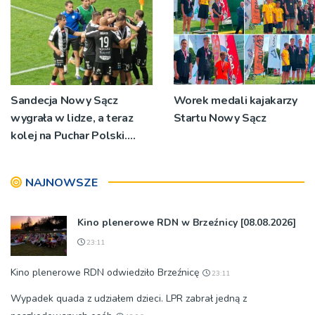
Sandecja Nowy Sącz
Worek medali kajakarzy
wygrała w lidze, a teraz
Startu Nowy Sącz
kolej na Puchar Polski.
„Chcemy wygrywać”
NAJNOWSZE
Kino plenerowe RDN w Brzeźnicy [08.08.2026]
23:11
Kino plenerowe RDN odwiedziło Brzeźnicę
23:11
Wypadek quada z udziałem dzieci. LPR zabrał jedną z