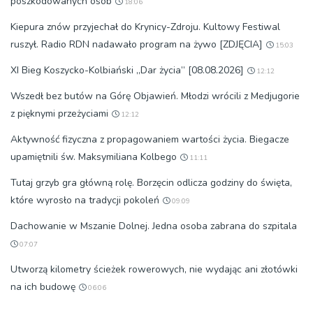
poszkodowanych osób
18:06
Kiepura znów przyjechał do Krynicy-Zdroju. Kultowy Festiwal
ruszył. Radio RDN nadawało program na żywo [ZDJĘCIA]
15:03
XI Bieg Koszycko-Kolbiański „Dar życia” [08.08.2026]
12:12
Wszedł bez butów na Górę Objawień. Młodzi wrócili z Medjugorie
z pięknymi przeżyciami
12:12
Aktywność fizyczna z propagowaniem wartości życia. Biegacze
upamiętnili św. Maksymiliana Kolbego
11:11
Tutaj grzyb gra główną rolę. Borzęcin odlicza godziny do święta,
które wyrosło na tradycji pokoleń
09:09
Dachowanie w Mszanie Dolnej. Jedna osoba zabrana do szpitala
07:07
Utworzą kilometry ścieżek rowerowych, nie wydając ani złotówki
na ich budowę
06:06