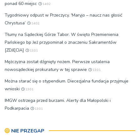
ponad 60 miejsc
14:02
Tygodniowy odpust w Przeczycy. 'Maryjo – naucz nas głosić
Chrystusa’
14:02
Tłumy na Sądeckiej Górze Tabor. W święto Przemienienia
Pańskiego bp Jeż przypominał o znaczeniu Sakramentów
[ZDJĘCIA]
13:01
Mężczyzna został dźgnięty nożem. Pierwsze ustalenia
nowosądeckiej prokuratury w tej sprawie
13:01
Można starać się o stypendium. Diecezjalna fundacja przyjmuje
wnioski
13:01
IMGW ostrzega przed burzami. Alerty dla Małopolski i
Podkarpacia
13:01
NIE PRZEGAP