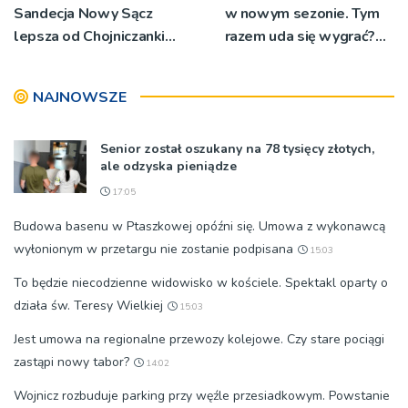
Sandecja Nowy Sącz
w nowym sezonie. Tym
lepsza od Chojniczanki
razem uda się wygrać?
Chojnice
[ZDJĘCIA]
NAJNOWSZE
Senior został oszukany na 78 tysięcy złotych,
ale odzyska pieniądze
17:05
Budowa basenu w Ptaszkowej opóźni się. Umowa z wykonawcą
wyłonionym w przetargu nie zostanie podpisana
15:03
To będzie niecodzienne widowisko w kościele. Spektakl oparty o
działa św. Teresy Wielkiej
15:03
Jest umowa na regionalne przewozy kolejowe. Czy stare pociągi
zastąpi nowy tabor?
14:02
Wojnicz rozbuduje parking przy węźle przesiadkowym. Powstanie