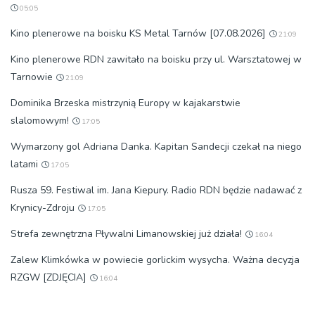
05:05
Kino plenerowe na boisku KS Metal Tarnów [07.08.2026]
21:09
Kino plenerowe RDN zawitało na boisku przy ul. Warsztatowej w
Tarnowie
21:09
Dominika Brzeska mistrzynią Europy w kajakarstwie
slalomowym!
17:05
Wymarzony gol Adriana Danka. Kapitan Sandecji czekał na niego
latami
17:05
Rusza 59. Festiwal im. Jana Kiepury. Radio RDN będzie nadawać z
Krynicy-Zdroju
17:05
Strefa zewnętrzna Pływalni Limanowskiej już działa!
16:04
Zalew Klimkówka w powiecie gorlickim wysycha. Ważna decyzja
RZGW [ZDJĘCIA]
16:04