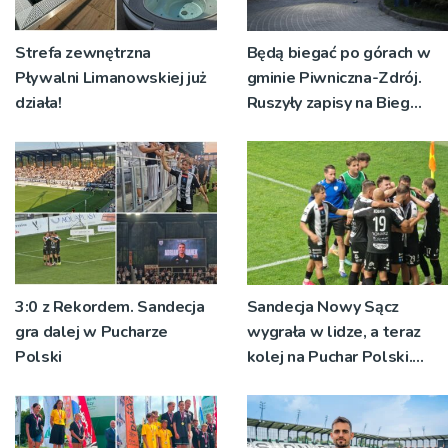
Strefa zewnętrzna
Będą biegać po górach w
Pływalni Limanowskiej już
gminie Piwniczna-Zdrój.
działa!
Ruszyły zapisy na Bieg
Ryśca
3:0 z Rekordem. Sandecja
Sandecja Nowy Sącz
gra dalej w Pucharze
wygrała w lidze, a teraz
Polski
kolej na Puchar Polski.
„Chcemy wygrywać”