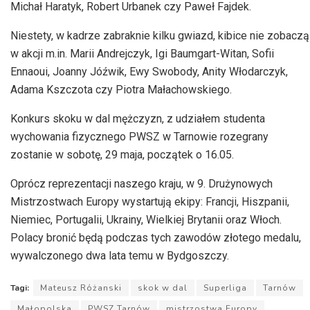
Michał Haratyk, Robert Urbanek czy Paweł Fajdek.
Niestety, w kadrze zabraknie kilku gwiazd, kibice nie zobaczą
w akcji m.in. Marii Andrejczyk, Igi Baumgart-Witan, Sofii
Ennaoui, Joanny Jóźwik, Ewy Swobody, Anity Włodarczyk,
Adama Kszczota czy Piotra Małachowskiego.
Konkurs skoku w dal mężczyzn, z udziałem studenta
wychowania fizycznego PWSZ w Tarnowie rozegrany
zostanie w sobotę, 29 maja, początek o 16.05.
Oprócz reprezentacji naszego kraju, w 9. Drużynowych
Mistrzostwach Europy wystartują ekipy: Francji, Hiszpanii,
Niemiec, Portugalii, Ukrainy, Wielkiej Brytanii oraz Włoch.
Polacy bronić będą podczas tych zawodów złotego medalu,
wywalczonego dwa lata temu w Bydgoszczy.
Tagi:
Mateusz Różanski
skok w dal
Superliga
Tarnów
Małopolska
PWSZ Tarnów
mistrzostwa Europy