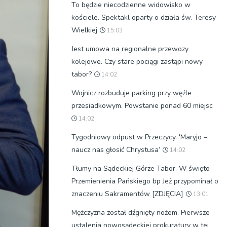
To będzie niecodzienne widowisko w
kościele. Spektakl oparty o działa św. Teresy
Wielkiej
15:03
Jest umowa na regionalne przewozy
kolejowe. Czy stare pociągi zastąpi nowy
tabor?
14:02
Wojnicz rozbuduje parking przy węźle
przesiadkowym. Powstanie ponad 60 miejsc
14:02
Tygodniowy odpust w Przeczycy. 'Maryjo –
naucz nas głosić Chrystusa’
14:02
Tłumy na Sądeckiej Górze Tabor. W święto
Przemienienia Pańskiego bp Jeż przypominał o
znaczeniu Sakramentów [ZDJĘCIA]
13:01
Mężczyzna został dźgnięty nożem. Pierwsze
ustalenia nowosądeckiej prokuratury w tej