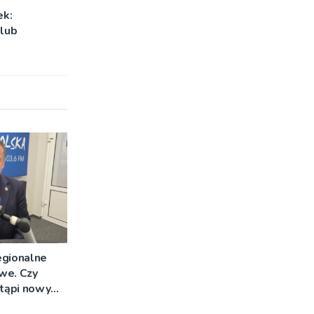
ek:
lub
egionalne
we. Czy
stąpi nowy