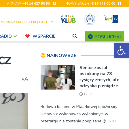
TARNÓW
+48 14 627 50 50
NOWY SĄCZ
+48 18 449 06 00
FM | 101,2 FM | 88,3 FM | 105,1 FM
RADIO
WSPARCIE
POSŁUCHAJ
Ot
cz
NAJNOWSZE
Senior został
oszukany na 78
A
tysięcy złotych, ale
A
odzyska pieniądze
17:05
Budowa basenu w Ptaszkowej opóźni się.
Umowa z wykonawcą wyłonionym w
przetargu nie zostanie podpisana
15:03