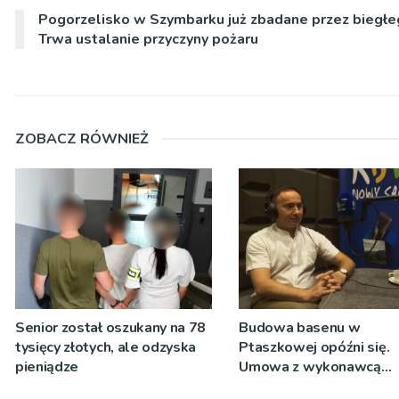
Pogorzelisko w Szymbarku już zbadane przez biegłe
Trwa ustalanie przyczyny pożaru
ZOBACZ RÓWNIEŻ
Senior został oszukany na 78
Budowa basenu w
tysięcy złotych, ale odzyska
Ptaszkowej opóźni się.
pieniądze
Umowa z wykonawcą
wyłonionym w przetargu