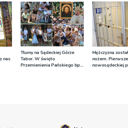
Tłumy na Sądeckiej Górze
Mężczyzna został
cz nas
Tabor. W święto
nożem. Pierwsze
Przemienienia Pańskiego bp
nowosądeckiej p
Jeż przypominał o znaczeniu
tej sprawie
Sakramentów [ZDJĘCIA]