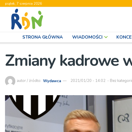
piątek, 7 sierpnia 2026
STRONA GŁÓWNA
WIADOMOŚCI
KONCE
Zmiany kadrowe w
autor / źródło:
Wydawca
2021/01/20 - 14:02
-
Bez kategori