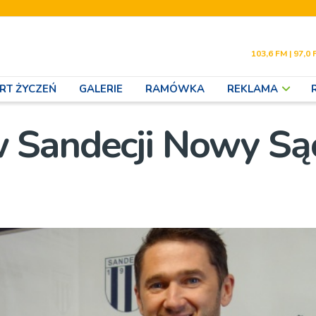
103,6 FM | 97,0 
RT ŻYCZEŃ
GALERIE
RAMÓWKA
REKLAMA
 Sandecji Nowy Są
i