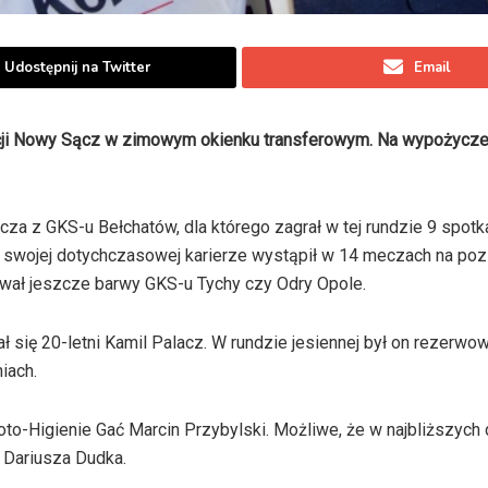
Udostępnij na Twitter
Email
decji Nowy Sącz w zimowym okienku transferowym. Na wypożycz
a z GKS-u Bełchatów, dla którego zagrał w tej rundzie 9 spotka
W swojej dotychczasowej karierze wystąpił w 14 meczach na po
ował jeszcze barwy GKS-u Tychy czy Odry Opole.
się 20-letni Kamil Palacz. W rundzie jesiennej był on rezerw
iach.
oto-Higienie Gać Marcin Przybylski. Możliwe, że w najbliższych 
 Dariusza Dudka.