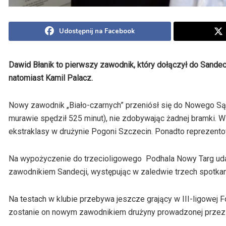
Udostępnij na Facebook
Dawid Błanik to pierwszy zawodnik, który dołączył do San
natomiast Kamil Palacz.
Nowy zawodnik „Biało-czarnych” przeniósł się do Nowego Sącz
murawie spędził 525 minut), nie zdobywając żadnej bramki. 
ekstraklasy w drużynie Pogoni Szczecin. Ponadto reprezent
Na wypożyczenie do trzecioligowego Podhala Nowy Targ udał 
zawodnikiem Sandecji, występując w zaledwie trzech spotkan
Na testach w klubie przebywa jeszcze grający w III-ligowej F
zostanie on nowym zawodnikiem drużyny prowadzonej przez