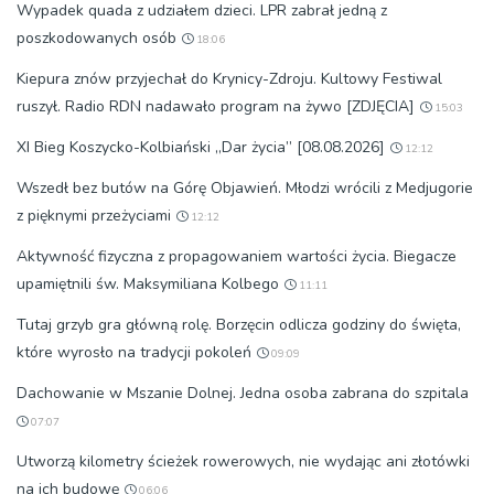
Wypadek quada z udziałem dzieci. LPR zabrał jedną z
poszkodowanych osób
18:06
Kiepura znów przyjechał do Krynicy-Zdroju. Kultowy Festiwal
ruszył. Radio RDN nadawało program na żywo [ZDJĘCIA]
15:03
XI Bieg Koszycko-Kolbiański „Dar życia” [08.08.2026]
12:12
Wszedł bez butów na Górę Objawień. Młodzi wrócili z Medjugorie
z pięknymi przeżyciami
12:12
Aktywność fizyczna z propagowaniem wartości życia. Biegacze
upamiętnili św. Maksymiliana Kolbego
11:11
Tutaj grzyb gra główną rolę. Borzęcin odlicza godziny do święta,
które wyrosło na tradycji pokoleń
09:09
Dachowanie w Mszanie Dolnej. Jedna osoba zabrana do szpitala
07:07
Utworzą kilometry ścieżek rowerowych, nie wydając ani złotówki
na ich budowę
06:06