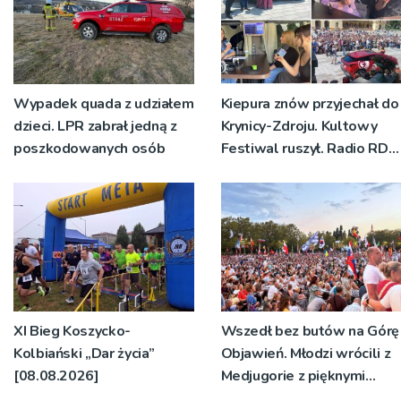
Wypadek quada z udziałem
Kiepura znów przyjechał do
dzieci. LPR zabrał jedną z
Krynicy-Zdroju. Kultowy
poszkodowanych osób
Festiwal ruszył. Radio RDN
nadawało program na
żywo [ZDJĘCIA]
XI Bieg Koszycko-
Wszedł bez butów na Górę
Kolbiański „Dar życia”
Objawień. Młodzi wrócili z
[08.08.2026]
Medjugorie z pięknymi
przeżyciami