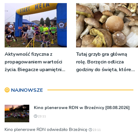
Aktywność fizyczna z
Tutaj grzyb gra główną
propagowaniem wartości
rolę. Borzęcin odlicza
życia. Biegacze upamiętnili
godziny do święta, które
św. Maksymiliana Kolbego
wyrosło na tradycji
pokoleń
NAJNOWSZE
Kino plenerowe RDN w Brzeźnicy [08.08.2026]
23:11
Kino plenerowe RDN odwiedziło Brzeźnicę
23:11