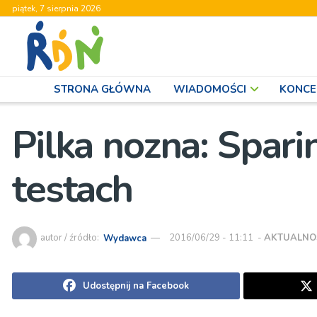
piątek, 7 sierpnia 2026
STRONA GŁÓWNA
WIADOMOŚCI
KONCE
Pilka nozna: Spari
testach
autor / źródło:
Wydawca
2016/06/29 - 11:11
-
AKTUALNO
Udostępnij na Facebook