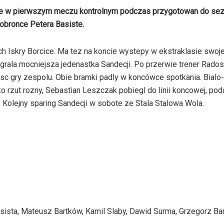
ce w pierwszym meczu kontrolnym podczas przygotowan do se
obronce Petera Basiste.
ch Iskry Borcice. Ma tez na koncie wystepy w ekstraklasie swoje
 grala mocniejsza jedenastka Sandecji. Po przerwie trener Rado
sc gry zespolu. Obie bramki padly w koncówce spotkania. Bialo-
tko rzut rozny, Sebastian Leszczak pobiegl do linii koncowej, pod
 Kolejny sparing Sandecji w sobote ze Stala Stalowa Wola.
sista, Mateusz Bartków, Kamil Slaby, Dawid Surma, Grzegorz Ba