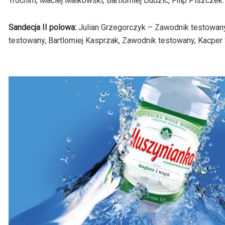
Trochim, Maciej Malkowski, Bartlomiej Dudzic, Filip Piszczek.
Sandecja II polowa:
Julian Grzegorczyk – Zawodnik testowany 
testowany, Bartlomiej Kasprzak, Zawodnik testowany, Kacper