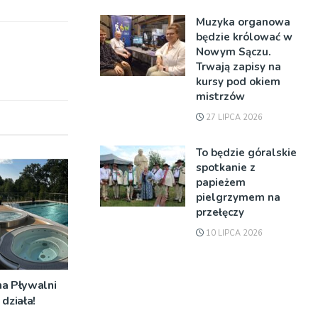
Muzyka organowa
będzie królować w
Nowym Sączu.
Trwają zapisy na
kursy pod okiem
mistrzów
27 LIPCA 2026
To będzie góralskie
spotkanie z
papieżem
pielgrzymem na
przełęczy
10 LIPCA 2026
na Pływalni
działa!