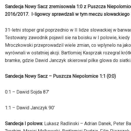
Sandecja Nowy Sacz zremisowala 1:0 z Puszcza Niepolomi
2016/2017. I-ligowcy sprawdzali w tym meczu slowackiego 
31-letni stoper gral poprzednio w II lidze slowackiej w barwa
Testowany zawodnik pojawil sie na boisku w I polowie, kiedy
Mroczkowski przeprowadzil wiele zmian, co wplynelo na jako
wyrównali w ostatniej akcji. Bartlomiej Kasprzak rozegral kró
bramke, gdzie Dawid Janczyk skierowal pilke glowa do siatki.
Sandecja Nowy Sacz – Puszcza Niepolomice 1:1 (0:0)
0:1 – Dawid Sojda 87′
1:1 – Dawid Janczyk 90′
Sandecja I polowa:
Lukasz Radlinski – Adrian Danek, Peter Ba