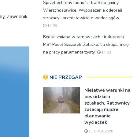
Sprzęt ochrony ludności trafił do gminy
Wierzchosławice. Wyposażenie odebrali
aby, Zawodnik
strażacy i przedstawiciele wodociągów
15:03
Będzie zmiana w tarnowskich strukturach
PiS? Poseł Szczurek-Żelazko: 'Ja skupiam się
na pracy parlamentarzysty’
14:02
NIE PRZEGAP
Niełatwe warunki na
beskidzkich
szlakach. Ratownicy
zalecają mądre
planowanie
wycieczek
11 LIPCA 2026