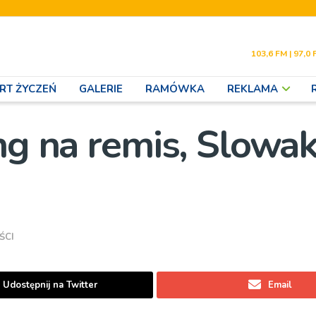
103,6 FM | 97,0 
RT ŻYCZEŃ
GALERIE
RAMÓWKA
REKLAMA
ng na remis, Slowa
ŚCI
Udostępnij na Twitter
Email