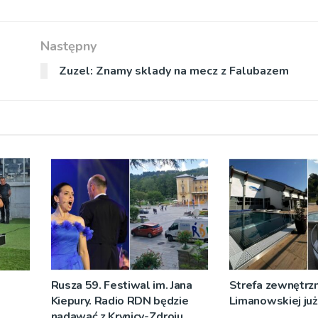
Następny
Zuzel: Znamy sklady na mecz z Falubazem
Rusza 59. Festiwal im. Jana
Strefa zewnętrz
Kiepury. Radio RDN będzie
Limanowskiej już 
nadawać z Krynicy-Zdroju