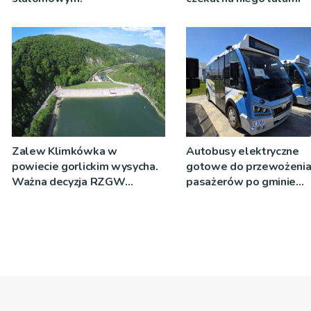
Zalew Klimkówka w
Autobusy elektryczne
powiecie gorlickim wysycha.
gotowe do przewożeni
Ważna decyzja RZGW
pasażerów po gminie
[ZDJĘCIA]
Podegrodzie