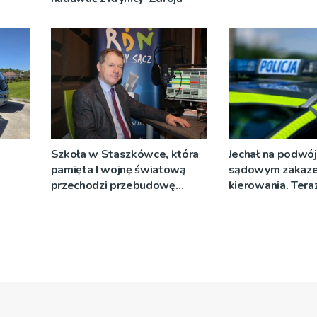
Szkoła w Staszkówce, która
Jechał na podwój
a
pamięta I wojnę światową
sądowym zakaz
przechodzi przebudowę
kierowania. Teraz
[WIDEO]
więzienia