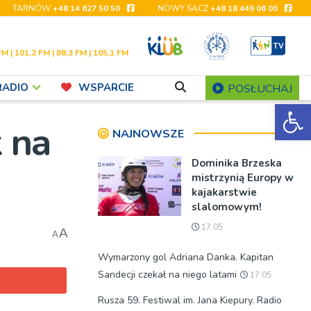
TARNÓW
+48 14 627 50 50
NOWY SĄCZ
+48 18 449 06 00
FM | 101,2 FM | 88,3 FM | 105,1 FM
RADIO
WSPARCIE
POSŁUCHAJ
Ot
k na
NAJNOWSZE
Dominika Brzeska
mistrzynią Europy w
kajakarstwie
slalomowym!
17:05
A
A
Wymarzony gol Adriana Danka. Kapitan
Sandecji czekał na niego latami
17:05
Rusza 59. Festiwal im. Jana Kiepury. Radio