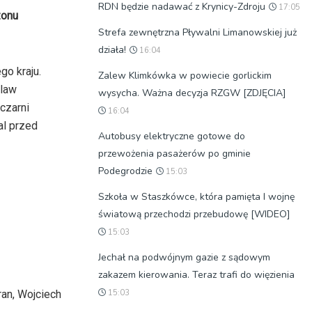
RDN będzie nadawać z Krynicy-Zdroju
17:05
zonu
Strefa zewnętrzna Pływalni Limanowskiej już
działa!
16:04
go kraju.
Zalew Klimkówka w powiecie gorlickim
slaw
wysycha. Ważna decyzja RZGW [ZDJĘCIA]
czarni
16:04
al przed
Autobusy elektryczne gotowe do
przewożenia pasażerów po gminie
Podegrodzie
15:03
Szkoła w Staszkówce, która pamięta I wojnę
światową przechodzi przebudowę [WIDEO]
15:03
Jechał na podwójnym gazie z sądowym
zakazem kierowania. Teraz trafi do więzienia
ran, Wojciech
15:03