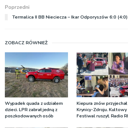
Poprzedni
Termalica II BB Nieciecza – Ikar Odporyszów 6:0 (4:0)
ZOBACZ RÓWNIEŻ
Wypadek quada z udziałem
Kiepura znów przyjechał
dzieci. LPR zabrał jedną z
Krynicy-Zdroju. Kultowy
poszkodowanych osób
Festiwal ruszył. Radio 
nadawało program na ż