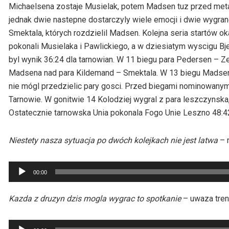
Michaelsena zostaje Musielak, potem Madsen tuz przed meta
jednak dwie nastepne dostarczyly wiele emocji i dwie wygra
Smektala, których rozdzielil Madsen. Kolejna seria startów o
pokonali Musielaka i Pawlickiego, a w dziesiatym wyscigu Bj
byl wynik 36:24 dla tarnowian. W 11 biegu para Pedersen – Z
Madsena nad para Kildemand – Smektala. W 13 biegu Madsen
nie mógl przedzielic pary gosci. Przed biegami nominowanym
Tarnowie. W gonitwie 14 Kolodziej wygral z para leszczyns
Ostatecznie tarnowska Unia pokonala Fogo Unie Leszno 48:4
Niestety nasza sytuacja po dwóch kolejkach nie jest latwa
– 
Odtwarzacz
00:00
plików
dźwiękowych
Kazda z druzyn dzis mogla wygrac to spotkanie
– uwaza tren
Odtwarzacz