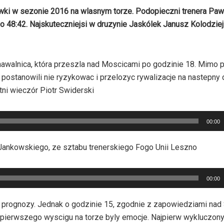
ywki w sezonie 2016 na wlasnym torze. Podopieczni trenera Paw
o 48:42. Najskuteczniejsi w druzynie Jaskólek Janusz Kolodziej
awalnica, która przeszla nad Moscicami po godzinie 18. Mimo pr
postanowili nie ryzykowac i przelozyc rywalizacje na nastepny 
ni wieczór Piotr Swiderski
00:00
ankowskiego, ze sztabu trenerskiego Fogo Unii Leszno
00:00
 prognozy. Jednak o godzinie 15, zgodnie z zapowiedziami nad
pierwszego wyscigu na torze byly emocje. Najpierw wykluczony