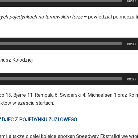
00:00
nych pojedynkach na tarnowskim torze
– powiedzial po meczu t
00:00
anusz Kolodziej
00:00
o 13, Bjerre 11, Rempala 6, Swiderski 4, Michaelsen 1 oraz Roln
któw w szesciu startach.
 ZDJEC Z POJEDYNKU ZUZLOWEGO
ami, a takze o calej kolejce spotkan Speedway Ekstraligi we w