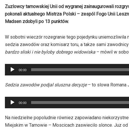
Zuzlowcy tarnowskiej Unii od wygranej zainaugurowali rozgr
pokonali aktualnego Mistrza Polski – zespól Fogo Unii Leszn
Madsen zdobyli po 13 punktów.
W sobotni wieczór rozegranie tego pojedynku uniemozliwila n
sedzia zawodów oraz komisarz toru, a takze sami zawodnicy 
bardzo sliski i nie byloby dobrego widowiska
– mówil w sobot
Odtwarzacz
00:00
plików
dźwiękowych
Sedzia zawodów podjal sluszna decyzje
– to slowa Romana J
Odtwarzacz
00:00
plików
dźwiękowych
Na niedzielne popoludnie równiez zapowiadano niekorzystne
Miejskim w Tarnowie – Moscicach zaswiecilo slonce. Juz od 