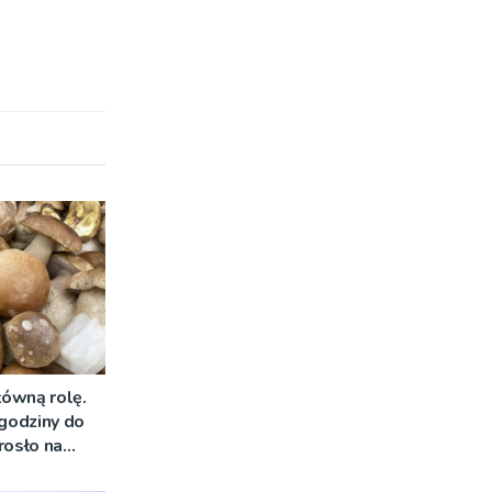
łówną rolę.
 godziny do
rosło na