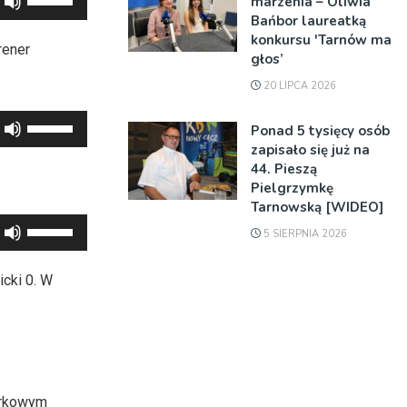
marzenia – Oliwia
do
strzałek
Bańbor laureatką
dołu
konkursu 'Tarnów ma
do
rener
aby
głos’
góry
zwiększyć
20 LIPCA 2026
oraz
lub
do
Używaj
zmniejszyć
Ponad 5 tysięcy osób
dołu
strzałek
zapisało się już na
głośność.
aby
44. Pieszą
do
zwiększyć
Pielgrzymkę
góry
Tarnowską [WIDEO]
lub
oraz
Używaj
zmniejszyć
5 SIERPNIA 2026
do
strzałek
głośność.
dołu
do
icki 0. W
aby
góry
zwiększyć
oraz
lub
do
zmniejszyć
dołu
głośność.
aby
torkowym