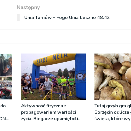
Następny
Unia Tarnów – Fogo Unia Leszno 48:42
 do
Aktywność fizyczna z
Tutaj grzyb gra g
propagowaniem wartości
Borzęcin odlicza
RDN
życia. Biegacze upamiętnili
święta, które wy
ywo
św. Maksymiliana Kolbego
tradycji pokoleń