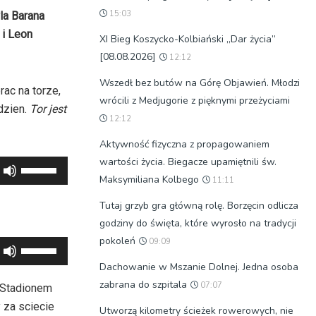
15:03
la Barana
 i Leon
XI Bieg Koszycko-Kolbiański „Dar życia”
[08.08.2026]
12:12
Wszedł bez butów na Górę Objawień. Młodzi
ac na torze,
wrócili z Medjugorie z pięknymi przeżyciami
dzien.
Tor jest
12:12
Aktywność fizyczna z propagowaniem
wartości życia. Biegacze upamiętnili św.
Używaj
Maksymiliana Kolbego
11:11
strzałek
do
Tutaj grzyb gra główną rolę. Borzęcin odlicza
góry
godziny do święta, które wyrosło na tradycji
oraz
pokoleń
09:09
Używaj
do
strzałek
Dachowanie w Mszanie Dolnej. Jedna osoba
dołu
do
zabrana do szpitala
07:07
 Stadionem
aby
góry
 za sciecie
Utworzą kilometry ścieżek rowerowych, nie
zwiększyć