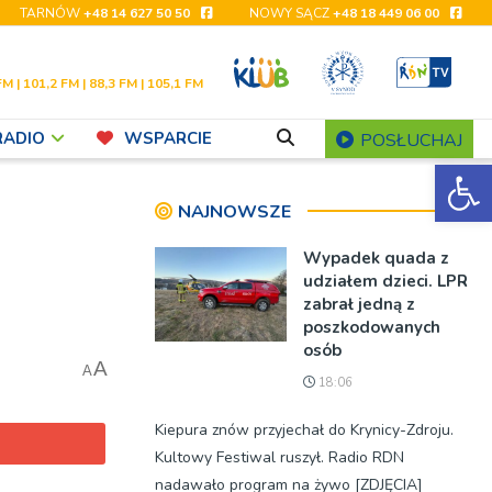
TARNÓW
+48 14 627 50 50
NOWY SĄCZ
+48 18 449 06 00
FM | 101,2 FM | 88,3 FM | 105,1 FM
RADIO
WSPARCIE
POSŁUCHAJ
Ot
NAJNOWSZE
Wypadek quada z
udziałem dzieci. LPR
zabrał jedną z
poszkodowanych
osób
A
A
18:06
Kiepura znów przyjechał do Krynicy-Zdroju.
Kultowy Festiwal ruszył. Radio RDN
nadawało program na żywo [ZDJĘCIA]