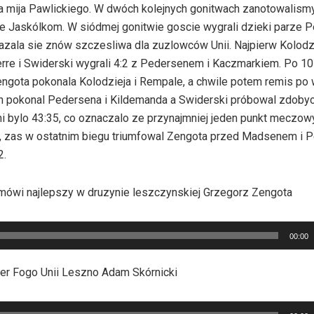
 mija Pawlickiego. W dwóch kolejnych gonitwach zanotowalismy
ne Jaskólkom. W siódmej gonitwie goscie wygrali dzieki parze 
kazala sie znów szczesliwa dla zuzlowców Unii. Najpierw Kolodz
erre i Swiderski wygrali 4:2 z Pedersenem i Kaczmarkiem. Po 1
engota pokonala Kolodzieja i Rempale, a chwile potem remis po 
 pokonal Pedersena i Kildemanda a Swiderski próbowal zdobyc
i bylo 43:35, co oznaczalo ze przynajmniej jeden punkt meczow
ka, zas w ostatnim biegu triumfowal Zengota przed Madsenem i
2.
mówi najlepszy w druzynie leszczynskiej Grzegorz Zengota
00:00
er Fogo Unii Leszno Adam Skórnicki