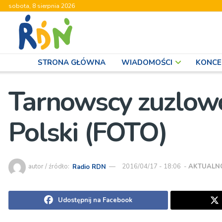
sobota, 8 sierpnia 2026
STRONA GŁÓWNA
WIADOMOŚCI
KONCE
Tarnowscy zuzlowc
Polski (FOTO)
autor / źródło:
Radio RDN
2016/04/17 - 18:06
-
AKTUALN
Udostępnij na Facebook