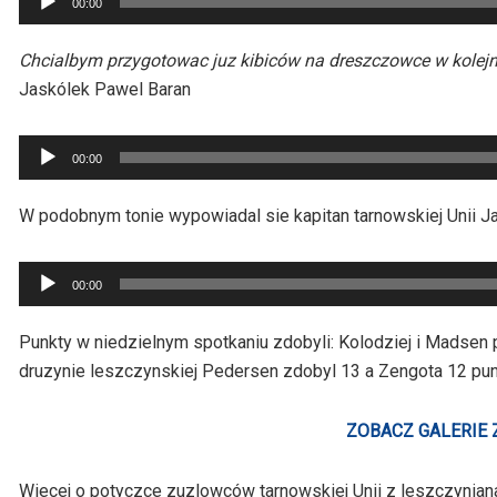
00:00
plików
dźwiękowych
Chcialbym przygotowac juz kibiców na dreszczowce w kolej
Jaskólek Pawel Baran
Odtwarzacz
00:00
plików
dźwiękowych
W podobnym tonie wypowiadal sie kapitan tarnowskiej Unii J
Odtwarzacz
00:00
plików
dźwiękowych
Punkty w niedzielnym spotkaniu zdobyli: Kolodziej i Madsen p
druzynie leszczynskiej Pedersen zdobyl 13 a Zengota 12 pun
ZOBACZ GALERIE
Wiecej o potyczce zuzlowców tarnowskiej Unii z leszczynian