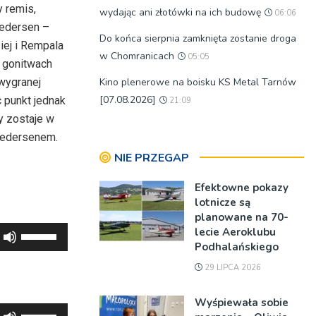
oraz
 remis,
wydając ani złotówki na ich budowę
lub
06:06
do
Pedersen –
zmniejszyć
Do końca sierpnia zamknięta zostanie droga
dołu
iej i Rempala
głośność.
w Chomranicach
aby
05:05
0 gonitwach
zwiększyć
wygranej
Kino plenerowe na boisku KS Metal Tarnów
lub
[07.08.2026]
 punkt jednak
21:09
zmniejszyć
y zostaje w
głośność.
 Pedersenem.
NIE PRZEGAP
Efektowne pokazy
lotnicze są
planowane na 70-
Używaj
lecie Aeroklubu
Podhalańskiego
strzałek
do
29 LIPCA 2026
góry
Wyśpiewała sobie
oraz
Używaj