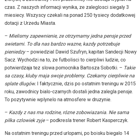
czas. Z naszych informacji wynika, ze zaleglosci siegaly 3
miesiecy. Wszyscy czekali na ponad 250 tysiecy dodatkowej
dotacji z Urzedu Miasta.
–
Mielismy zapewnienie, ze otrzymamy jedna pensje przed
swietami. To dla nas bardzo wazne, kazdy potrzebuje
pieniedzy
– powiedzial Dawid Szufryn, kapitan Sandecji Nowy
Sacz. Wychodzi na to, ze futbolisci to cierpliwi ludzie, co
potwierdzaja tez slowa pomocnika Bartosza Sobotki. –
Takie
sa czasy, kluby maja swoje problemy. Czekamy cierpliwie na
splate dlugów.
I faktycznie, dzis po ostatnim treningu w 2015
roku, zawodnicy bialo-czarnych dostali jedna zalegla pensje.
To pozytywnie wplynelo na atmosfere w druzynie.
–
Kazdy z nas ma rodzine, rózne zobowiazania. Nie sama
pilka czlowiek zyje
– podkresla trener Robert Kasperczyk.
Na ostatnim treningu przed urlopami, po boisku biegalo 14