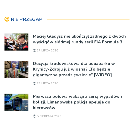
NIE PRZEGAP
Maciej Gładysz nie ukończył żadnego z dwóch
wyścigów siódmej rundy serii FIA Formula 3
27 LIPCA 2026
Decyzja środowiskowa dla aquaparku w
Krynicy-Zdroju już wiosną? „To będzie
gigantyczne przedsięwzięcie” [WIDEO]
29 LIPCA 2026
Pierwsza połowa wakacji z serią wypadów i
kolizji. Limanowska policja apeluje do
kierowców
5 SIERPNIA 2026