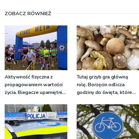
ZOBACZ RÓWNIEŻ
Aktywność fizyczna z
Tutaj grzyb gra główną
propagowaniem wartości
rolę. Borzęcin odlicza
życia. Biegacze upamiętnili
godziny do święta, które
św. Maksymiliana Kolbego
wyrosło na tradycji
pokoleń