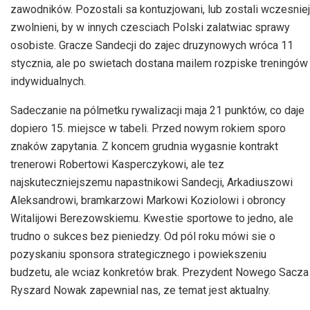
zawodników. Pozostali sa kontuzjowani, lub zostali wczesniej
zwolnieni, by w innych czesciach Polski zalatwiac sprawy
osobiste. Gracze Sandecji do zajec druzynowych wróca 11
stycznia, ale po swietach dostana mailem rozpiske treningów
indywidualnych.
Sadeczanie na pólmetku rywalizacji maja 21 punktów, co daje
dopiero 15. miejsce w tabeli. Przed nowym rokiem sporo
znaków zapytania. Z koncem grudnia wygasnie kontrakt
trenerowi Robertowi Kasperczykowi, ale tez
najskuteczniejszemu napastnikowi Sandecji, Arkadiuszowi
Aleksandrowi, bramkarzowi Markowi Koziolowi i obroncy
Witalijowi Berezowskiemu. Kwestie sportowe to jedno, ale
trudno o sukces bez pieniedzy. Od pól roku mówi sie o
pozyskaniu sponsora strategicznego i powiekszeniu
budzetu, ale wciaz konkretów brak. Prezydent Nowego Sacza
Ryszard Nowak zapewnial nas, ze temat jest aktualny.