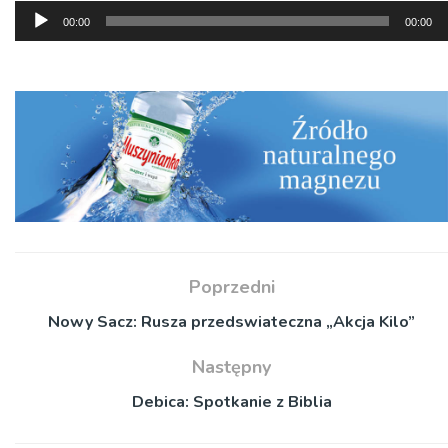
Odtwarzacz
00:00
00:00
plików
dźwiękowych
Poprzedni
Nowy Sacz: Rusza przedswiateczna „Akcja Kilo”
Następny
Debica: Spotkanie z Biblia