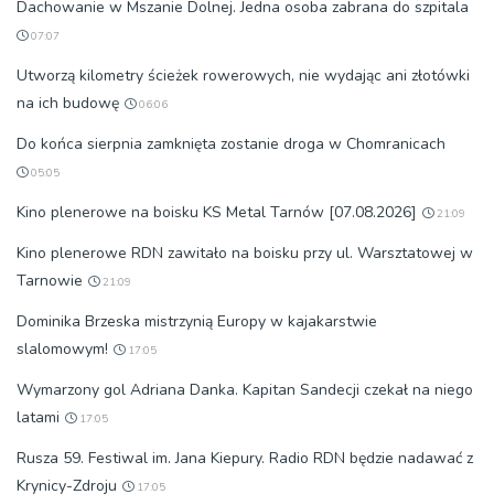
Dachowanie w Mszanie Dolnej. Jedna osoba zabrana do szpitala
07:07
Utworzą kilometry ścieżek rowerowych, nie wydając ani złotówki
na ich budowę
06:06
Do końca sierpnia zamknięta zostanie droga w Chomranicach
05:05
Kino plenerowe na boisku KS Metal Tarnów [07.08.2026]
21:09
Kino plenerowe RDN zawitało na boisku przy ul. Warsztatowej w
Tarnowie
21:09
Dominika Brzeska mistrzynią Europy w kajakarstwie
slalomowym!
17:05
Wymarzony gol Adriana Danka. Kapitan Sandecji czekał na niego
latami
17:05
Rusza 59. Festiwal im. Jana Kiepury. Radio RDN będzie nadawać z
Krynicy-Zdroju
17:05