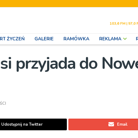
103,6 FM | 97,0 
RT ŻYCZEŃ
GALERIE
RAMÓWKA
REKLAMA
psi przyjada do No
ŚCI
Udostępnij na Twitter
Email