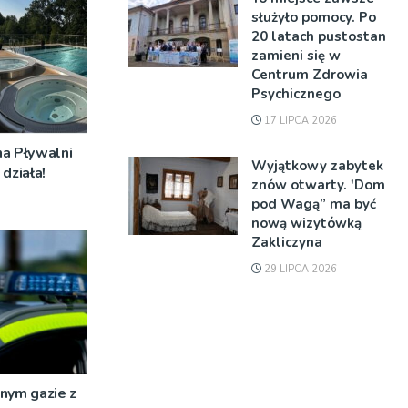
służyło pomocy. Po
20 latach pustostan
zamieni się w
Centrum Zdrowia
Psychicznego
17 LIPCA 2026
na Pływalni
Wyjątkowy zabytek
działa!
znów otwarty. 'Dom
pod Wagą” ma być
nową wizytówką
Zakliczyna
29 LIPCA 2026
nym gazie z