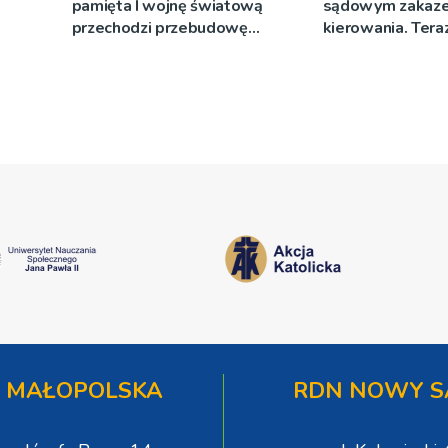
a
pamięta I wojnę światową
sądowym zakaz
przechodzi przebudowę
kierowania. Teraz
[WIDEO]
więzienia
 MAŁOPOLSKA
RDN NOWY S