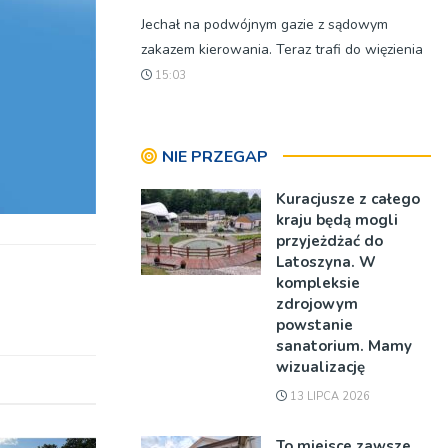
Jechał na podwójnym gazie z sądowym
zakazem kierowania. Teraz trafi do więzienia
15:03
NIE PRZEGAP
Kuracjusze z całego
kraju będą mogli
przyjeżdżać do
Latoszyna. W
kompleksie
zdrojowym
powstanie
sanatorium. Mamy
wizualizację
13 LIPCA 2026
To miejsce zawsze