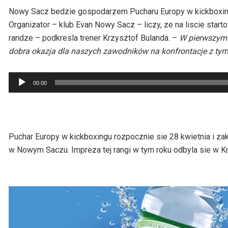
Nowy Sacz bedzie gospodarzem Pucharu Europy w kickboxingu.
Organizator – klub Evan Nowy Sacz – liczy, ze na liscie star
randze – podkresla trener Krzysztof Bulanda. –
W pierwszym 
dobra okazja dla naszych zawodników na konfrontacje z tymi
Odtwarzacz
00:00
plików
dźwiękowych
Puchar Europy w kickboxingu rozpocznie sie 28 kwietnia i z
w Nowym Saczu. Impreza tej rangi w tym roku odbyla sie w Kr