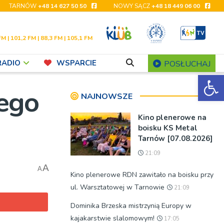
TARNÓW
+48 14 627 50 50
NOWY SĄCZ
+48 18 449 06 00
FM | 101,2 FM | 88,3 FM | 105,1 FM
RADIO
WSPARCIE
POSŁUCHAJ
Ot
wego
NAJNOWSZE
Kino plenerowe na
boisku KS Metal
Tarnów [07.08.2026]
21:09
A
A
Kino plenerowe RDN zawitało na boisku przy
ul. Warsztatowej w Tarnowie
21:09
Dominika Brzeska mistrzynią Europy w
kajakarstwie slalomowym!
17:05