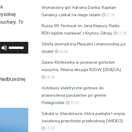
a.
Wymarzony gol Adriana Danka. Kapitan
wysokiej
Sandecji czekał na niego latami
17:05
puchary. To
Rusza 59. Festiwal im. Jana Kiepury. Radio
RDN będzie nadawać z Krynicy-Zdroju
17:05
Strefa zewnętrzna Pływalni Limanowskiej już
Używaj
działa!
16:04
strzałek
do
Zalew Klimkówka w powiecie gorlickim
góry
wysycha. Ważna decyzja RZGW [ZDJĘCIA]
oraz
16:04
 Nadbrzeznej
do
Autobusy elektryczne gotowe do
dołu
przewożenia pasażerów po gminie
aby
Podegrodzie
15:03
zwiększyć
Szkoła w Staszkówce, która pamięta I wojnę
lub
światową przechodzi przebudowę [WIDEO]
zmniejszyć
15:03
głośność.