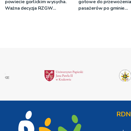
powiecie gorlickim wysycha.
gotowe do przewożeni
Ważna decyzja RZGW
pasażerów po gminie
[ZDJĘCIA]
Podegrodzie
RDN