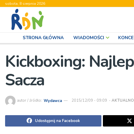
sobota, 8 sierpnia 2026
STRONA GŁÓWNA
WIADOMOŚCI
KONCE
Kickboxing: Najle
Sacza
autor / źródło:
Wydawca
2015/12/09 - 09:09
-
AKTUALNO
Udostępnij na Facebook