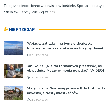
To będzie niecodzienne widowisko w kościele. Spektakl oparty o
dzieła św. Teresy Wielkiej
15:03
NIE PRZEGAP
Wpłaciła zaliczkę i na tym się skończyło.
Nowosądeczanka oszukana na fikcyjny domek
27 LIPCA 2026
Jan Golba: „Nie ma formalnych przeszkód, by
obwodnica Muszyny mogła powstać” [WIDEO]
17 LIPCA 2026
Stary most w Niskowej przeszedł do historii. Ta
inwestycja cieszy mieszkańców
21 LIPCA 2026