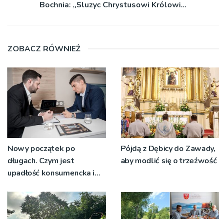
Bochnia: „Sluzyc Chrystusowi Królowi…
ZOBACZ RÓWNIEŻ
Nowy początek po
Pójdą z Dębicy do Zawady,
długach. Czym jest
aby modlić się o trzeźwość
upadłość konsumencka i
kiedy staje się jedynym
rozsądnym wyjściem?