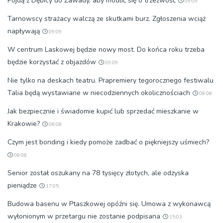
Pójdą z Dębicy do Zawady, aby modlić się o trzeźwość
09:09
Tarnowscy strażacy walczą ze skutkami burz. Zgłoszenia wciąż
napływają
09:09
W centrum Laskowej będzie nowy most. Do końca roku trzeba
będzie korzystać z objazdów
09:09
Nie tylko na deskach teatru. Prapremiery tegorocznego festiwalu
Talia będą wystawiane w niecodziennych okolicznościach
08:08
Jak bezpiecznie i świadomie kupić lub sprzedać mieszkanie w
Krakowie?
08:08
Czym jest bonding i kiedy pomoże zadbać o piękniejszy uśmiech?
08:08
Senior został oszukany na 78 tysięcy złotych, ale odzyska
pieniądze
17:05
Budowa basenu w Ptaszkowej opóźni się. Umowa z wykonawcą
wyłonionym w przetargu nie zostanie podpisana
15:03