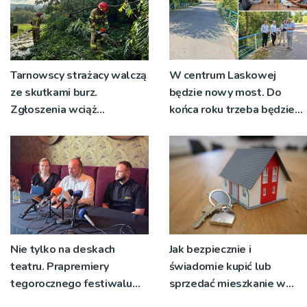
Tarnowscy strażacy walczą
W centrum Laskowej
ze skutkami burz.
będzie nowy most. Do
Zgłoszenia wciąż
końca roku trzeba będzie
napływają
korzystać z objazdów
Nie tylko na deskach
Jak bezpiecznie i
teatru. Prapremiery
świadomie kupić lub
tegorocznego festiwalu
sprzedać mieszkanie w
Talia będą wystawiane w
Krakowie?