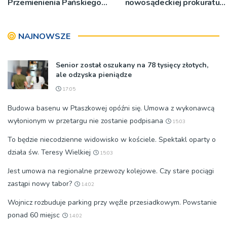
Przemienienia Pańskiego
nowosądeckiej prokuratury
bp Jeż przypominał o
w tej sprawie
znaczeniu Sakramentów
NAJNOWSZE
[ZDJĘCIA]
Senior został oszukany na 78 tysięcy złotych,
ale odzyska pieniądze
17:05
Budowa basenu w Ptaszkowej opóźni się. Umowa z wykonawcą
wyłonionym w przetargu nie zostanie podpisana
15:03
To będzie niecodzienne widowisko w kościele. Spektakl oparty o
działa św. Teresy Wielkiej
15:03
Jest umowa na regionalne przewozy kolejowe. Czy stare pociągi
zastąpi nowy tabor?
14:02
Wojnicz rozbuduje parking przy węźle przesiadkowym. Powstanie
ponad 60 miejsc
14:02