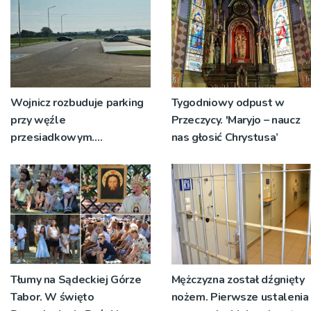
Wojnicz rozbuduje parking
Tygodniowy odpust w
przy węźle
Przeczycy. 'Maryjo – naucz
przesiadkowym.
nas głosić Chrystusa’
Powstanie ponad 60
miejsc
Tłumy na Sądeckiej Górze
Mężczyzna został dźgnięty
Tabor. W święto
nożem. Pierwsze ustalenia