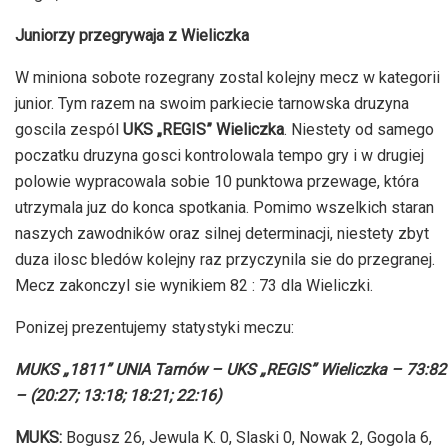
Juniorzy przegrywaja z Wieliczka
W miniona sobote rozegrany zostal kolejny mecz w kategorii
junior. Tym razem na swoim parkiecie tarnowska druzyna
goscila zespól
UKS „REGIS” Wieliczka
. Niestety od samego
poczatku druzyna gosci kontrolowala tempo gry i w drugiej
polowie wypracowala sobie 10 punktowa przewage, która
utrzymala juz do konca spotkania. Pomimo wszelkich staran
naszych zawodników oraz silnej determinacji, niestety zbyt
duza ilosc bledów kolejny raz przyczynila sie do przegranej.
Mecz zakonczyl sie wynikiem 82 : 73 dla Wieliczki.
Ponizej prezentujemy statystyki meczu:
MUKS „1811” UNIA Tarnów – UKS „REGIS” Wieliczka – 73:82
– (20:27; 13:18; 18:21; 22:16)
MUKS:
Bogusz 26, Jewula K. 0, Slaski 0, Nowak 2, Gogola 6,