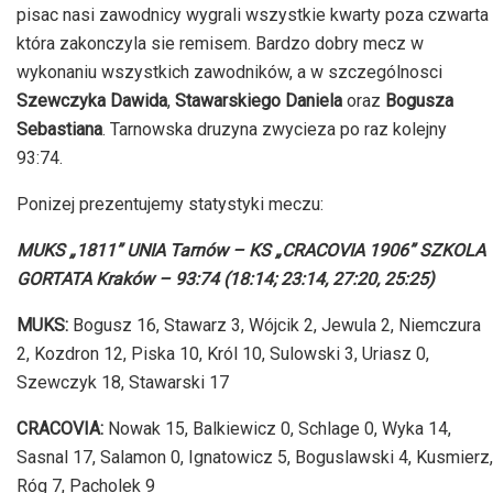
pisac nasi zawodnicy wygrali wszystkie kwarty poza czwarta
która zakonczyla sie remisem. Bardzo dobry mecz w
wykonaniu wszystkich zawodników, a w szczególnosci
Szewczyka Dawida
,
Stawarskiego Daniela
oraz
Bogusza
Sebastiana
. Tarnowska druzyna zwycieza po raz kolejny
93:74.
Ponizej prezentujemy statystyki meczu:
MUKS „1811” UNIA Tarnów – KS „CRACOVIA 1906” SZKOLA
GORTATA Kraków – 93:74 (18:14; 23:14, 27:20, 25:25)
MUKS:
Bogusz 16, Stawarz 3, Wójcik 2, Jewula 2, Niemczura
2, Kozdron 12, Piska 10, Król 10, Sulowski 3, Uriasz 0,
Szewczyk 18, Stawarski 17
CRACOVIA:
Nowak 15, Balkiewicz 0, Schlage 0, Wyka 14,
Sasnal 17, Salamon 0, Ignatowicz 5, Boguslawski 4, Kusmierz,
Róg 7, Pacholek 9