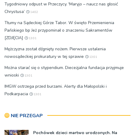
Tygodniowy odpust w Przeczycy. 'Maryjo – naucz nas głosić
Chrystusa’
14:02
Tłumy na Sądeckiej Górze Tabor. W święto Przemienienia
Pańskiego bp Jeż przypominał o znaczeniu Sakramentów
[ZDJĘCIA]
13:01
Mężczyzna został dźgnięty nożem. Pierwsze ustalenia
nowosądeckiej prokuratury w tej sprawie
13:01
Można starać się o stypendium. Diecezjalna fundacja przyjmuje
wnioski
13:01
IMGW ostrzega przed burzami. Alerty dla Małopolski i
Podkarpacia
13:01
NIE PRZEGAP
Pochówek dzieci martwo urodzonych. Na