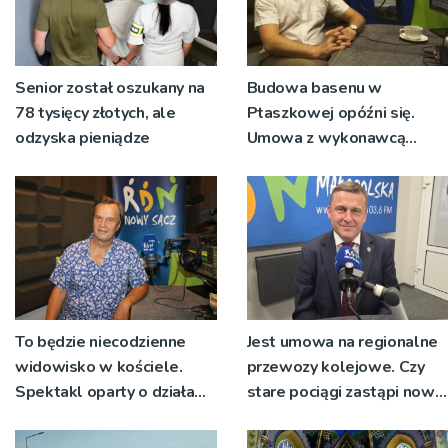
Senior został oszukany na
Budowa basenu w
78 tysięcy złotych, ale
Ptaszkowej opóźni się.
odzyska pieniądze
Umowa z wykonawcą
wyłonionym w przetargu
nie zostanie podpisana
To będzie niecodzienne
Jest umowa na regionalne
widowisko w kościele.
przewozy kolejowe. Czy
Spektakl oparty o działa
stare pociągi zastąpi nowy
św. Teresy Wielkiej
tabor?