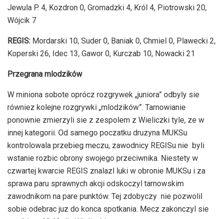
Jewula P. 4, Kozdron 0, Gromadzki 4, Król 4, Piotrowski 20,
Wójcik 7
REGIS:
Mordarski 10, Suder 0, Baniak 0, Chmiel 0, Plawecki 2,
Koperski 26, Idec 13, Gawor 0, Kurczab 10, Nowacki 21
Przegrana mlodzików
W miniona sobote oprócz rozgrywek „juniora” odbyly sie
równiez kolejne rozgrywki „mlodzików”. Tarnowianie
ponownie zmierzyli sie z zespolem z Wieliczki tyle, ze w
innej kategorii. Od samego poczatku druzyna MUKSu
kontrolowala przebieg meczu, zawodnicy REGISu nie byli
wstanie rozbic obrony swojego przeciwnika. Niestety w
czwartej kwarcie REGIS znalazl luki w obronie MUKSu i za
sprawa paru sprawnych akcji odskoczyl tarnowskim
zawodnikom na pare punktów. Tej zdobyczy nie pozwolil
sobie odebrac juz do konca spotkania. Mecz zakonczyl sie