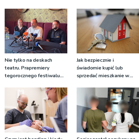
napływają
korzystać z objazdów
Nie tylko na deskach
Jak bezpiecznie i
teatru. Prapremiery
świadomie kupić lub
tegorocznego festiwalu
sprzedać mieszkanie w
Talia będą wystawiane w
Krakowie?
niecodziennych
okolicznościach