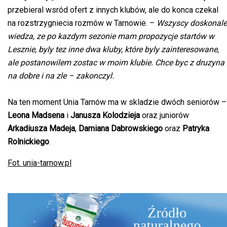
przebieral wsród ofert z innych klubów, ale do konca czekal
na rozstrzygniecia rozmów w Tarnowie. –
Wszyscy doskonale
wiedza, ze po kazdym sezonie mam propozycje startów w
Lesznie, byly tez inne dwa kluby, które byly zainteresowane,
ale postanowilem zostac w moim klubie. Chce byc z druzyna
na dobre i na zle – zakonczyl.
Na ten moment Unia Tarnów ma w skladzie dwóch seniorów –
Leona Madsena
i
Janusza Kolodzieja
oraz juniorów
Arkadiusza Madeja
,
Damiana Dabrowskiego
oraz
Patryka
Rolnickiego
.
Fot. unia-tarnow.pl