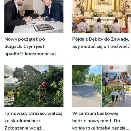
Nowy początek po
Pójdą z Dębicy do Zawady,
długach. Czym jest
aby modlić się o trzeźwość
upadłość konsumencka i
kiedy staje się jedynym
rozsądnym wyjściem?
Tarnowscy strażacy walczą
W centrum Laskowej
ze skutkami burz.
będzie nowy most. Do
Zgłoszenia wciąż
końca roku trzeba będzie