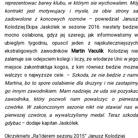
reprezentowac barwy klubu, w którym sie wychowalem. Mój
kontrakt jest motywujacy i mysle, ze obie strony sa
zadowolone z koncowych rozmów
– powiedzial Janusz
Kolodziej.
Ekipa Jaskólek w sezonie 2016. niestety bedzie
mocno oslabiona, gdyz jej szeregi, jak informowalismy w
ubieglym tygodniu, opuscil jeden z najskuteczniejszych
ekstraligowych zawodników
Martin Vaculik
.
Kolodziej nie
zalamuje sie odejsciem kolegi i liczy, ze wlodarze Unii w jego
miejsce zakontraktuja kogos, z kim równiez bedzie mozna
walczyc o najwyzsze cele.
– Szkoda, ze nie bedzie z nami
Martina, bo to spore oslabienie dla druzyny i nie zastapimy
go innym zawodnikiem. Mam nadzieje, ze uda sie pozyskac
zawodnika, który pozwoli nam powalczyc o pierwsza
czwórke. W zakonczonym sezonie nikt nie stawial nas w
pierwszej czwórce, a wywalczylismy medal. Teraz szkoda
gdybac
– dodaje kapitan Jaskólek.
Okrzykniety „Ra1derem sezonu 2015” Janusz Kolodziej