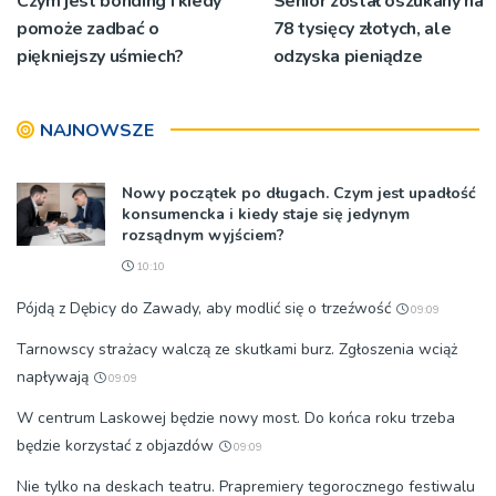
Czym jest bonding i kiedy
Senior został oszukany na
pomoże zadbać o
78 tysięcy złotych, ale
piękniejszy uśmiech?
odzyska pieniądze
NAJNOWSZE
Nowy początek po długach. Czym jest upadłość
konsumencka i kiedy staje się jedynym
rozsądnym wyjściem?
10:10
Pójdą z Dębicy do Zawady, aby modlić się o trzeźwość
09:09
Tarnowscy strażacy walczą ze skutkami burz. Zgłoszenia wciąż
napływają
09:09
W centrum Laskowej będzie nowy most. Do końca roku trzeba
będzie korzystać z objazdów
09:09
Nie tylko na deskach teatru. Prapremiery tegorocznego festiwalu