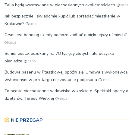
Talia będą wystawiane w niecodziennych okolicznościach
08:08
Jak bezpiecznie i świadomie kupić lub sprzedać mieszkanie w
Krakowie?
08:08
Czym jest bonding i kiedy pomoże zadbać o piękniejszy uśmiech?
08:08
Senior został oszukany na 78 tysięcy złotych, ale odzyska
pieniądze
17:05
Budowa basenu w Ptaszkowej opóźni się. Umowa z wykonawcą
wyłonionym w przetargu nie zostanie podpisana
15:03
To będzie niecodzienne widowisko w kościele. Spektakl oparty o
dzieła św. Teresy Wielkiej
15:03
NIE PRZEGAP