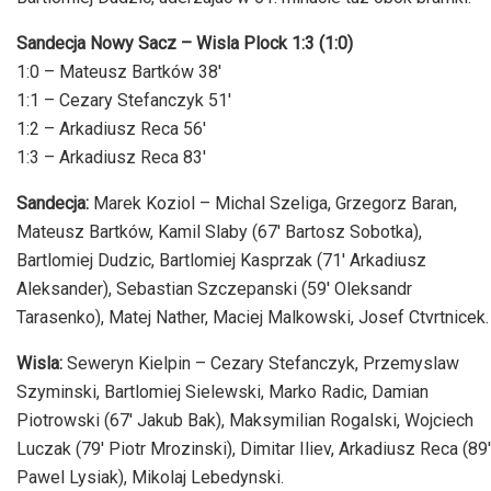
Sandecja Nowy Sacz – Wisla Plock 1:3 (1:0)
1:0 – Mateusz Bartków 38′
1:1 – Cezary Stefanczyk 51′
1:2 – Arkadiusz Reca 56′
1:3 – Arkadiusz Reca 83′
Sandecja:
Marek Koziol – Michal Szeliga, Grzegorz Baran,
Mateusz Bartków, Kamil Slaby (67′ Bartosz Sobotka),
Bartlomiej Dudzic, Bartlomiej Kasprzak (71′ Arkadiusz
Aleksander), Sebastian Szczepanski (59′ Oleksandr
Tarasenko), Matej Nather, Maciej Malkowski, Josef Ctvrtnicek.
Wisla:
Seweryn Kielpin – Cezary Stefanczyk, Przemyslaw
Szyminski, Bartlomiej Sielewski, Marko Radic, Damian
Piotrowski (67′ Jakub Bak), Maksymilian Rogalski, Wojciech
Luczak (79′ Piotr Mrozinski), Dimitar Iliev, Arkadiusz Reca (89′
Pawel Lysiak), Mikolaj Lebedynski.