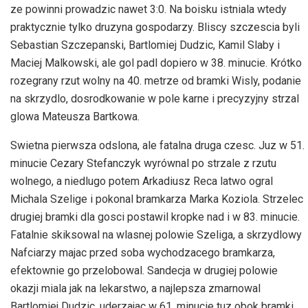
ze powinni prowadzic nawet 3:0. Na boisku istniala wtedy
praktycznie tylko druzyna gospodarzy. Bliscy szczescia byli
Sebastian Szczepanski, Bartlomiej Dudzic, Kamil Slaby i
Maciej Malkowski, ale gol padl dopiero w 38. minucie. Krótko
rozegrany rzut wolny na 40. metrze od bramki Wisly, podanie
na skrzydlo, dosrodkowanie w pole karne i precyzyjny strzal
glowa Mateusza Bartkowa.
Swietna pierwsza odslona, ale fatalna druga czesc. Juz w 51.
minucie Cezary Stefanczyk wyrównal po strzale z rzutu
wolnego, a niedlugo potem Arkadiusz Reca latwo ogral
Michala Szelige i pokonal bramkarza Marka Koziola. Strzelec
drugiej bramki dla gosci postawil kropke nad i w 83. minucie.
Fatalnie skiksowal na wlasnej polowie Szeliga, a skrzydlowy
Nafciarzy majac przed soba wychodzacego bramkarza,
efektownie go przelobowal. Sandecja w drugiej polowie
okazji miala jak na lekarstwo, a najlepsza zmarnowal
Bartlomiej Dudzic, uderzajac w 61. minucie tuz obok bramki.