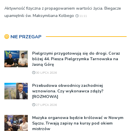
Aktywność fizyczna z propagowaniem wartości życia. Biegacze
upamiętnili św. Maksymiliana Kolbego
11:11
NIE PRZEGAP
Pielgrzymi przygotowują się do drogi. Coraz
bliżej 44. Piesza Pielgrzymka Tarnowska na
Jasną Górę
30 LIPCA 2026
Przebudowa obwodnicy zachodniej
wznowiona. Czy wykonawca zdąży?
[ROZMOWA]
27 LIPCA 2026
Muzyka organowa będzie królować w Nowym
Sączu. Trwają zapisy na kursy pod okiem
mistrzów