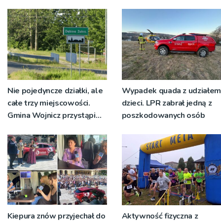
rok temu
Nie pojedyncze działki, ale
Wypadek quada z udziałem
całe trzy miejscowości.
dzieci. LPR zabrał jedną z
Gmina Wojnicz przystąpi
poszkodowanych osób
do zmian w dokumentach
planistycznych
Kiepura znów przyjechał do
Aktywność fizyczna z