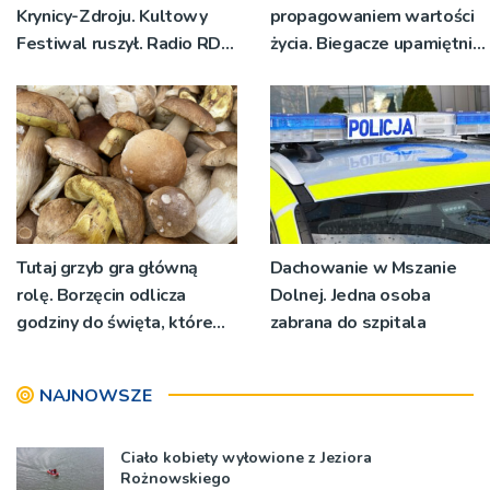
Krynicy-Zdroju. Kultowy
propagowaniem wartości
Festiwal ruszył. Radio RDN
życia. Biegacze upamiętnili
nadawało program na
św. Maksymiliana Kolbego
żywo [ZDJĘCIA]
Tutaj grzyb gra główną
Dachowanie w Mszanie
rolę. Borzęcin odlicza
Dolnej. Jedna osoba
godziny do święta, które
zabrana do szpitala
wyrosło na tradycji
pokoleń
NAJNOWSZE
Ciało kobiety wyłowione z Jeziora
Rożnowskiego