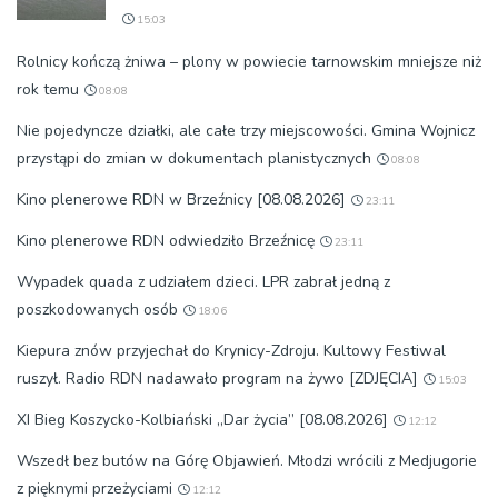
15:03
Rolnicy kończą żniwa – plony w powiecie tarnowskim mniejsze niż
rok temu
08:08
Nie pojedyncze działki, ale całe trzy miejscowości. Gmina Wojnicz
przystąpi do zmian w dokumentach planistycznych
08:08
Kino plenerowe RDN w Brzeźnicy [08.08.2026]
23:11
Kino plenerowe RDN odwiedziło Brzeźnicę
23:11
Wypadek quada z udziałem dzieci. LPR zabrał jedną z
poszkodowanych osób
18:06
Kiepura znów przyjechał do Krynicy-Zdroju. Kultowy Festiwal
ruszył. Radio RDN nadawało program na żywo [ZDJĘCIA]
15:03
XI Bieg Koszycko-Kolbiański „Dar życia” [08.08.2026]
12:12
Wszedł bez butów na Górę Objawień. Młodzi wrócili z Medjugorie
z pięknymi przeżyciami
12:12