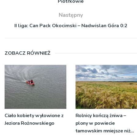
Piotrkowie
Następny
II liga: Can Pack Okocimski – Nadwislan Góra 0:2
ZOBACZ RÓWNIEŻ
Ciało kobiety wyłowione z
Rolnicy kończą żniwa –
Jeziora Rożnowskiego
plony w powiecie
tarnowskim mniejsze niż