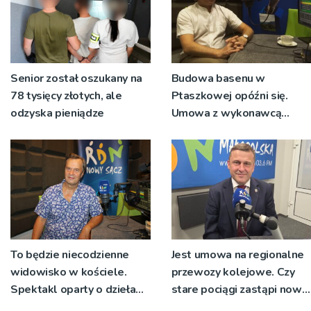
Senior został oszukany na
Budowa basenu w
78 tysięcy złotych, ale
Ptaszkowej opóźni się.
odzyska pieniądze
Umowa z wykonawcą
wyłonionym w przetargu
nie zostanie podpisana
To będzie niecodzienne
Jest umowa na regionalne
widowisko w kościele.
przewozy kolejowe. Czy
Spektakl oparty o dzieła
stare pociągi zastąpi nowy
św. Teresy Wielkiej
tabor?