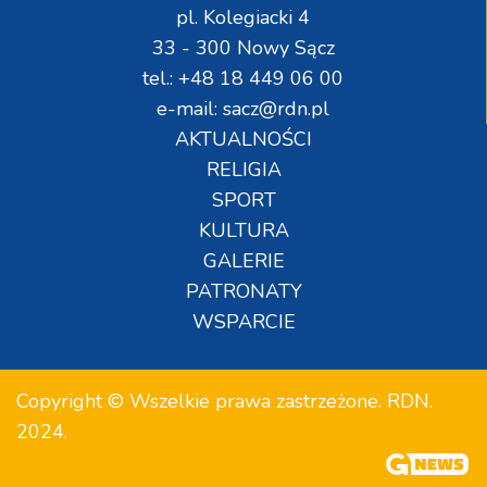
pl. Kolegiacki 4
33 - 300 Nowy Sącz
tel.: +48 18 449 06 00
e-mail: sacz@rdn.pl
AKTUALNOŚCI
RELIGIA
SPORT
KULTURA
GALERIE
PATRONATY
WSPARCIE
Copyright © Wszelkie prawa zastrzeżone. RDN.
2024.