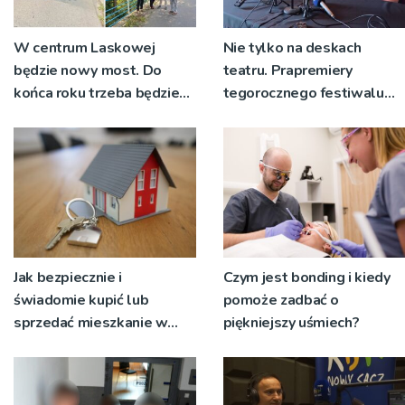
W centrum Laskowej
Nie tylko na deskach
będzie nowy most. Do
teatru. Prapremiery
końca roku trzeba będzie
tegorocznego festiwalu
korzystać z objazdów
Talia będą wystawiane w
niecodziennych
okolicznościach
Jak bezpiecznie i
Czym jest bonding i kiedy
świadomie kupić lub
pomoże zadbać o
sprzedać mieszkanie w
piękniejszy uśmiech?
Krakowie?