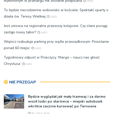
wyłonionym w przetargu nie zostanie podpisana
15:03
To będzie niecodzienne widowisko w kościele. Spektakl oparty o
dzieła św. Teresy Wielkiej
15:03
Jest umowa na regionalne przewozy kolejowe. Czy stare pociągi
zastąpi nowy tabor?
14:02
Wojnicz rozbuduje parking przy węźle przesiadkowym. Powstanie
ponad 60 miejsc
14:02
Tygodniowy odpust w Przeczycy. 'Maryjo – naucz nas głosić
Chrystusa’
14:02
NIE PRZEGAP
Będzie wyglądał jak mały tramwaj i za darmo
woził ludzi po starówce – miejski autobusik
wkrótce zacznie kursować po Tarnowie
30 LIPCA 2026