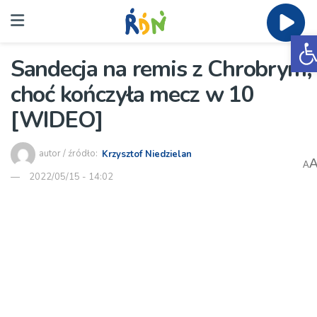
O
Sandecja na remis z Chrobrym,
choć kończyła mecz w 10
[WIDEO]
autor / źródło:
Krzysztof Niedzielan
A
2022/05/15 - 14:02