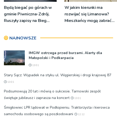
Będą biegać po górach w
W jakim kierunki ma
gminie Piwniczna-Zdrój.
rozwijać się Limanowa?
Ruszyły zapisy na Bieg
Mieszkańcy mogą zabrać
Ryśca
głos
NAJNOWSZE
IMGW ostrzega przed burzami. Alerty dla
Małopolski i Podkarpacia
13:01
Stary Sącz: Wypadek na styku ul. Węgierskiej i drogi krajowej 87
13:01
Podsumowują 20 lat i mówią o sukcesie. Tarnowski zespół
świętuje jubileusz i zaprasza na koncert
13:01
Śmigłowiec LPR lądował w Podłopieniu. Traktorzysta i kierowca
samochodu osobowego są poszkodowani
12:12