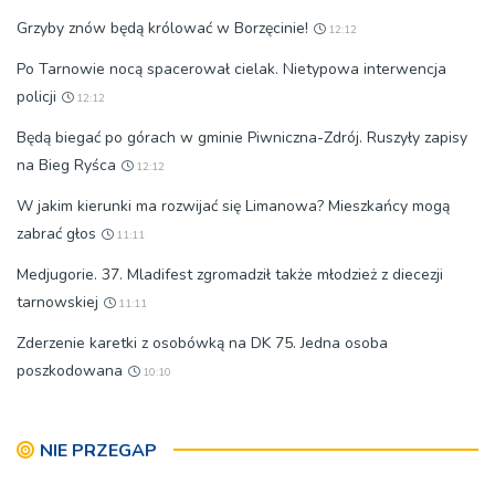
Grzyby znów będą królować w Borzęcinie!
12:12
Po Tarnowie nocą spacerował cielak. Nietypowa interwencja
policji
12:12
Będą biegać po górach w gminie Piwniczna-Zdrój. Ruszyły zapisy
na Bieg Ryśca
12:12
W jakim kierunki ma rozwijać się Limanowa? Mieszkańcy mogą
zabrać głos
11:11
Medjugorie. 37. Mladifest zgromadził także młodzież z diecezji
tarnowskiej
11:11
Zderzenie karetki z osobówką na DK 75. Jedna osoba
poszkodowana
10:10
NIE PRZEGAP