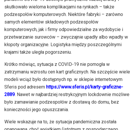
skutkowało wieloma komplikacjami na rynkach – także
podzespołów komputerowych. Niektóre fabryki – zarówno
samych elementów składowych podzespołów
komputerowych, jak i firmy odpowiedzialne za wydobycie i
przetwarzanie surowców – zwyczajnie upadły albo wpadły w
kłopoty organizacyjne. Logistyka między poszczególnymi
krajami także uległa pogorszeniu.
Krótko mówiąc, sytuacja z COVID-19 nie pomogła w
zatrzymaniu wzrostu cen kart graficznych. Na szczęście wiele
modeli wciąż było dostępnych np. w sklepie internetowym
Sferis pod adresem
https://www.sferis.pl/karty-graficzne-
2889
. Nawet w najbardziej restrykcyjnym lockdownie możliwe
było zamawianie podzespołów z dostawą do domu, bez
konieczności jego opuszczania.
Wiele wskazuje na to, że sytuacja pandemiczna została
opanowana, choć wyjątkiem (istotnym z gospodarczego