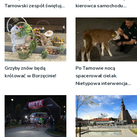
Tarnowski zespół świętuje
kierowca samochodu
jubileusz i zaprasza na
osobowego są
koncert
poszkodowani
Grzyby znów będą
Po Tarnowie nocą
królować w Borzęcinie!
spacerował cielak.
Nietypowa interwencja
policji