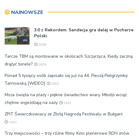
organizatorów i spółki NIK
NAJNOWSZE
3:0 z Rekordem. Sandecja gra dalej w Pucharze
Polski
20:08
Tarcze TBM są montowane w okolicach Szczyrzyca. Kiedy zaczną
drążyć tunele?
16:04
Ponad 5 tysięcy osób zapisało się już na 44. Pieszą Pielgrzymkę
Tarnowską [WIDEO]
15:03
Msza święta na plaży i piękne świadectwo wiary. Młodzi wciąż
chętnie wyjeżdżają na oazy
14:02
ZPiT Świerczkowiacy ze Złotą Nagrodą Festiwalu w Bułgarii
14:02
Trzy miejscowości – trzy różne filmy. Kino plenerowe RDN znów