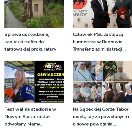
Sprawa uszkodzonej
Człowiek PSL zastępcą
kapliczki trafiła do
burmistrza w Radłowie.
tarnowskiej prokuratury
Transfer z administracji
rządowej do
samorządowej
Festiwal na stadionie w
Na Sądeckiej Górze Tabor
Nowym Sączu został
modlą się za powołanych i
odwołany. Mamy
o nowe powołania
oświadczenia
[ZDJĘCIA]