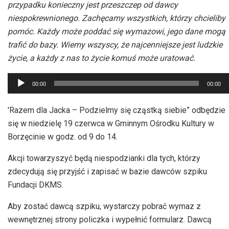
przypadku konieczny jest przeszczep od dawcy
niespokrewnionego. Zachęcamy wszystkich, którzy chcieliby
pomóc. Każdy może poddać się wymazowi, jego dane mogą
trafić do bazy. Wiemy wszyscy, że najcenniejsze jest ludzkie
życie, a każdy z nas to życie komuś może uratować.
Odtwarzacz
00:00
00:00
plików
dźwiękowych
'Razem dla Jacka – Podzielmy się cząstką siebie” odbędzie
się w niedzielę 19 czerwca w Gminnym Ośrodku Kultury w
Borzęcinie w godz. od 9 do 14.
Akcji towarzyszyć będą niespodzianki dla tych, którzy
zdecydują się przyjść i zapisać w bazie dawców szpiku
Fundacji DKMS.
Aby zostać dawcą szpiku, wystarczy pobrać wymaz z
wewnętrznej strony policzka i wypełnić formularz. Dawcą