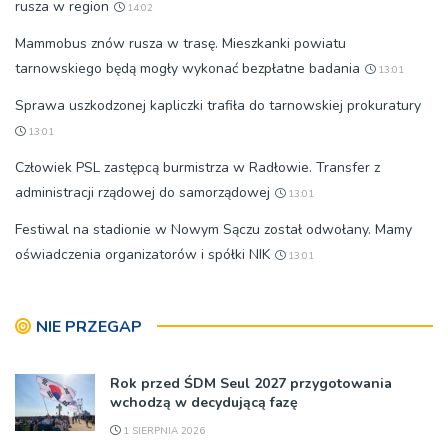
rusza w region
14:02
Mammobus znów rusza w trasę. Mieszkanki powiatu
tarnowskiego będą mogły wykonać bezpłatne badania
13:01
Sprawa uszkodzonej kapliczki trafiła do tarnowskiej prokuratury
13:01
Człowiek PSL zastępcą burmistrza w Radłowie. Transfer z
administracji rządowej do samorządowej
13:01
Festiwal na stadionie w Nowym Sączu został odwołany. Mamy
oświadczenia organizatorów i spółki NIK
13:01
NIE PRZEGAP
Rok przed ŚDM Seul 2027 przygotowania
wchodzą w decydującą fazę
1 SIERPNIA 2026