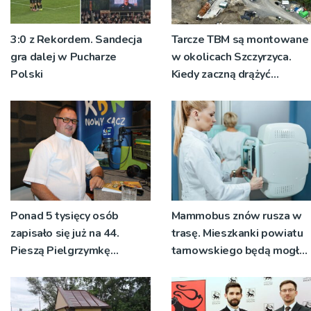
3:0 z Rekordem. Sandecja
Tarcze TBM są montowane
gra dalej w Pucharze
w okolicach Szczyrzyca.
Polski
Kiedy zaczną drążyć
tunele?
Ponad 5 tysięcy osób
Mammobus znów rusza w
zapisało się już na 44.
trasę. Mieszkanki powiatu
Pieszą Pielgrzymkę
tarnowskiego będą mogły
Tarnowską [WIDEO]
wykonać bezpłatne
badania