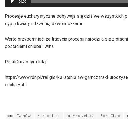
00:00
plików
dźwiękowych
Procesje eucharystyczne odbywają się dziś we wszystkich para
sypią kwiaty i dzwonią dzwoneczkami.
Warto przypomnieć, że tradycja procesji narodziła się z pra
postaciami chleba i wina.
Pisaliśmy o tym tutaj:
https://www.rdn.pl/religia/ks-stanislaw-garnczarski-urocz
eucharystii
Tagi:
Tarnów
Małopolska
bp Andrzej Jeż
Boże Ciało