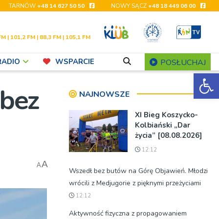
TARNÓW
+48 14 627 50 50
NOWY SĄCZ
+48 18 449 06 00
FM | 101,2 FM | 88,3 FM | 105,1 FM
RADIO
WSPARCIE
POSŁUCHAJ
Ot
 bez
NAJNOWSZE
XI Bieg Koszycko-
Kolbiański „Dar
życia” [08.08.2026]
12:12
A
A
Wszedł bez butów na Górę Objawień. Młodzi
wrócili z Medjugorie z pięknymi przeżyciami
12:12
Aktywność fizyczna z propagowaniem