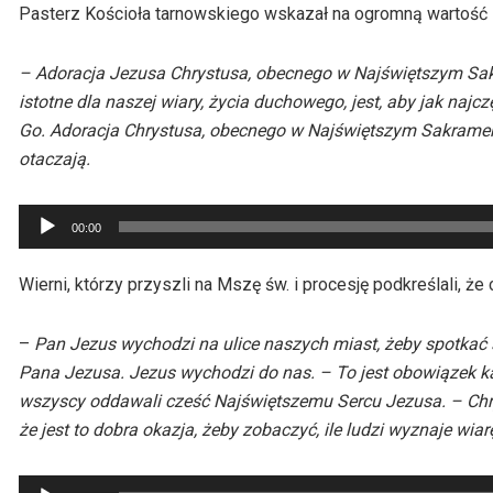
Pasterz Kościoła tarnowskiego wskazał na ogromną wartość i
– Adoracja Jezusa Chrystusa, obecnego w Najświętszym Sak
istotne dla naszej wiary, życia duchowego, jest, aby jak naj
Go. Adoracja Chrystusa, obecnego w Najświętszym Sakramenci
otaczają.
Odtwarzacz
00:00
plików
dźwiękowych
Wierni, którzy przyszli na Mszę św. i procesję podkreślali,
–
Pan Jezus wychodzi na ulice naszych miast, żeby spotkać s
Pana Jezusa. Jezus wychodzi do nas. – To jest obowiązek ka
wszyscy oddawali cześć Najświętszemu Sercu Jezusa. – Chrys
że jest to dobra okazja, żeby zobaczyć, ile ludzi wyznaje wiar
Odtwarzacz