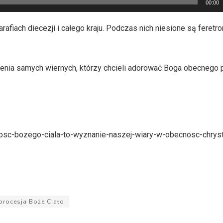
00:00
fiach diecezji i całego kraju. Podczas nich niesione są feretron
gnienia samych wiernych, którzy chcieli adorować Boga obecnego
ystosc-bozego-ciala-to-wyznanie-naszej-wiary-w-obecnosc-chrys
procesja Boże Ciało