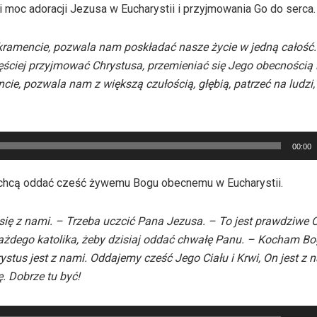
 moc adoracji Jezusa w Eucharystii i przyjmowania Go do serca.
ramencie, pozwala nam poskładać nasze życie w jedną całość.
częściej przyjmować Chrystusa, przemieniać się Jego obecnością
e, pozwala nam z większą czułością, głębią, patrzeć na ludzi,
00:00
 że chcą oddać cześć żywemu Bogu obecnemu w Eucharystii.
ię z nami. – Trzeba uczcić Pana Jezusa. – To jest prawdziwe C
żdego katolika, żeby dzisiaj oddać chwałę Panu. – Kocham Bog
tus jest z nami. Oddajemy cześć Jego Ciału i Krwi, On jest z n
ę. Dobrze tu być!