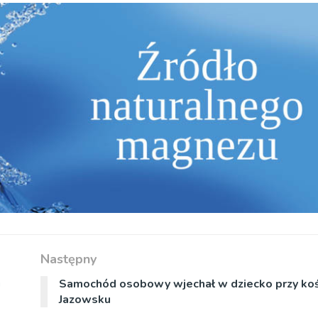
Następny
i
Samochód osobowy wjechał w dziecko przy koś
Jazowsku