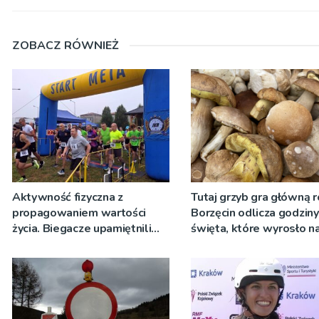
ZOBACZ RÓWNIEŻ
Aktywność fizyczna z
Tutaj grzyb gra główną r
propagowaniem wartości
Borzęcin odlicza godzin
życia. Biegacze upamiętnili
święta, które wyrosło n
św. Maksymiliana Kolbego
tradycji pokoleń