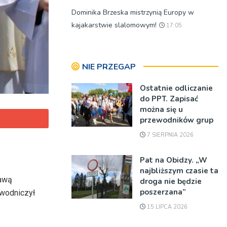
Dominika Brzeska mistrzynią Europy w
kajakarstwie slalomowym!
17:05
NIE PRZEGAP
Ostatnie odliczanie
do PPT. Zapisać
można się u
przewodników grup
7 SIERPNIA 2026
Pat na Obidzy. „W
najbliższym czasie ta
rawą
droga nie będzie
poszerzana”
ewodniczył
15 LIPCA 2026