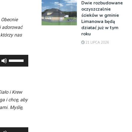
Dwie rozbudowane
oczyszczalnie
ścieków w gminie
 Obecnie
Limanowa będą
 i adorować
działać już w tym
roku
 którzy nas
21 LIPCA 2026
Używaj
strzałek
do
góry
oraz
iało i Krew
do
a i chcę, aby
dołu
ami. Myślę,
aby
zwiększyć
lub
Używaj