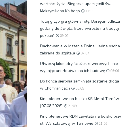
wartości życia. Biegacze upamiętnili św.
Maksymiliana Kolbego
11:11
Tutaj grzyb gra główną rolę. Borzęcin odlicza
godziny do święta, które wyrosło na tradycji
pokoleń
09:09
Dachowanie w Mszanie Dolnej. Jedna osoba
zabrana do szpitala
07:07
Utworzą kilometry ścieżek rowerowych, nie
wydając ani złotówki na ich budowę
06:06
Do końca sierpnia zamknięta zostanie droga
w Chomranicach
05:05
Kino plenerowe na boisku KS Metal Tarnów
[07.08.2026]
21:09
Kino plenerowe RDN zawitało na boisku przy
ul. Warsztatowej w Tarnowie
21:09